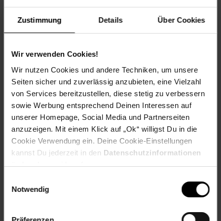
Rund 1400 gemeinnützige Vereine nehmen deutschlandweit
als Spendenpartner teil und freuen sich über deine
Zustimmung
Details
Über Cookies
Unterstützung.
Spende für einen Verein in deiner Region, indem du an der
Kasse auf den nächsten 10 ct Betrag aufrundest oder dein
Wir verwenden Cookies!
Pfand am Pfandautomaten spendest.
Wir nutzen Cookies und andere Techniken, um unsere
Welchen Verein du in deiner Region unterstützen kannst
Seiten sicher und zuverlässig anzubieten, eine Vielzahl
findest du hier heraus:
von Services bereitzustellen, diese stetig zu verbessern
sowie Werbung entsprechend Deinen Interessen auf
unserer Homepage, Social Media und Partnerseiten
anzuzeigen. Mit einem Klick auf „Ok“ willigst Du in die
Zurück zu Vereinsspende
Cookie Verwendung ein. Deine Cookie-Einstellungen
kannst Du jederzeit in den
Datenschutzinformationen
ändern bzw. widerrufen.
Weitere Online-Angebote
Fußzeile
Einwilligungsauswahl
Notwendig
Netto Reisen
TV-Shop
Weinwelt
Präferenzen