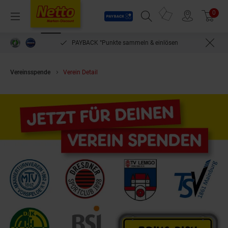
Payback
Prospekte
0
Arti
Menü
Suchfeld einblenden
Filiale finden
Warenkorb
PAYBACK °Punkte sammeln & einlösen
Vereinsspende
Verein Detail