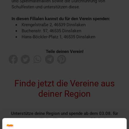
und Spielmaterialien sowie die Durchführung von
Schulfesten und unterstützen diese.
In diesen Filialen kannst du für den Verein spenden:
Krengelstraße 2, 46539 Dinslaken
Buchenstr. 97, 46535 Dinslaken
Hans-Böckler-Platz 1, 46535 Dinslaken
Teile deinen Verein!
Finde jetzt die Vereine aus
deiner Region
Unterstütze deine Region und spende ab dem 03.08. für
gemeinnützige Vereine in unseren Filialen!