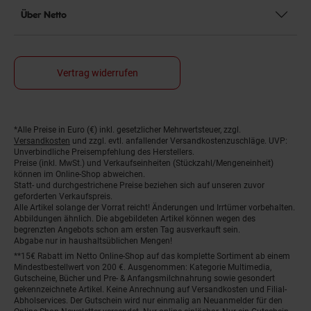
Über Netto
Vertrag widerrufen
Fußnoten
*Alle Preise in Euro (€) inkl. gesetzlicher Mehrwertsteuer, zzgl.
Versandkosten
und zzgl. evtl. anfallender Versandkostenzuschläge. UVP:
Unverbindliche Preisempfehlung des Herstellers.
Preise (inkl. MwSt.) und Verkaufseinheiten (Stückzahl/Mengeneinheit)
können im Online-Shop abweichen.
Statt- und durchgestrichene Preise beziehen sich auf unseren zuvor
geforderten Verkaufspreis.
Alle Artikel solange der Vorrat reicht! Änderungen und Irrtümer vorbehalten.
Abbildungen ähnlich. Die abgebildeten Artikel können wegen des
begrenzten Angebots schon am ersten Tag ausverkauft sein.
Abgabe nur in haushaltsüblichen Mengen!
**15€ Rabatt im Netto Online-Shop auf das komplette Sortiment ab einem
Mindestbestellwert von 200 €. Ausgenommen: Kategorie Multimedia,
Gutscheine, Bücher und Pre- & Anfangsmilchnahrung sowie gesondert
gekennzeichnete Artikel. Keine Anrechnung auf Versandkosten und Filial-
Abholservices. Der Gutschein wird nur einmalig an Neuanmelder für den