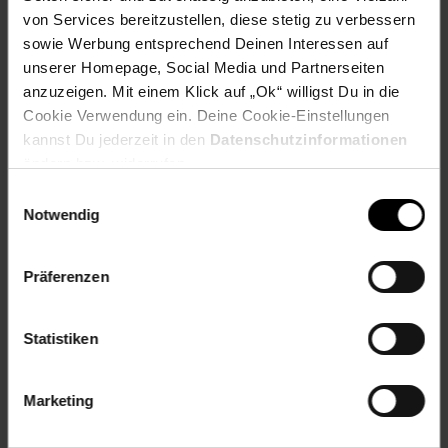
Fußzeile
Weitere Online-Angebote
von Services bereitzustellen, diese stetig zu verbessern
sowie Werbung entsprechend Deinen Interessen auf
Netto Reisen
TV-Shop
Weinwelt
unserer Homepage, Social Media und Partnerseiten
anzuzeigen. Mit einem Klick auf „Ok“ willigst Du in die
Cookie Verwendung ein. Deine Cookie-Einstellungen
kannst Du jederzeit in den
Datenschutzinformationen
ändern bzw. widerrufen.
Einwilligungsauswahl
Rezeptwelt
NettoKOM
Karriere
Notwendig
Präferenzen
Statistiken
15€
**
Newsletter Anmeldung
Abonniere unseren
Newsletter
und sichere
Gutschein
Marketing
dir einen 15 €**-Gutschein!