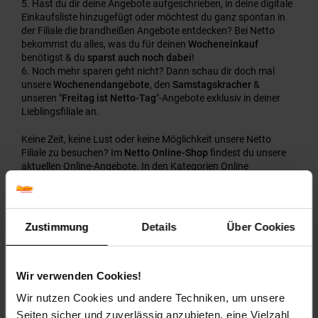
Hast du dir deine Angebote aufgeschrieben, in deine digitale
Einkaufsliste hinzugefügt oder möchtest du ganz spontan in
der Filiale die brandheißen Angebote entdecken? Bei Netto
bekommst du alles, was du für deinen
Wocheneinkauf
benötigst & du
sparst auch noch dabei
!
Noch mehr sparen geht nicht? Dann schau dir doch mal
unsere
Wochenendangebote
, den
Samstagskracher
&
unseren "
Freitag ist Netto-Tag
"-Angebote exklusiv in deiner
Lieblingsfiliale an.
Keine Zeit, keine Lust oder keine Möglichkeit unsere Netto
Filiale zu besuchen? Im
Netto Online-Shop
findest du unsere
aktuellen Online-Angebote. In den Kategorien
Online
Wochenangebote
,
Online Monatsangebote
und in
unseren
aktuellen Filialangeboten
ist sicherlich etwas für dich dabei!
Unser Tipp:
Du möchtest deine Vorräte auffüllen und
Zustimmung
Details
Über Cookies
Getränke, Konserven oder Snacks einfach nachhause liefern
lassen?
Zahlreiche Lebensmittel
liefern wir dir auch bis vor
deine Haustür!
Wir verwenden Cookies!
Wir nutzen Cookies und andere Techniken, um unsere
Seiten sicher und zuverlässig anzubieten, eine Vielzahl