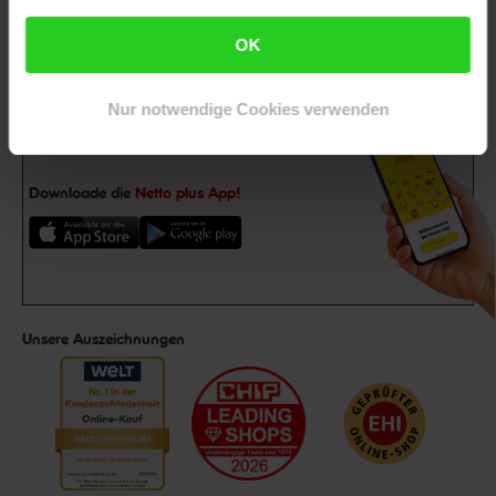
Jetzt zum Newsletter anmelden
OK
Nur notwendige Cookies verwenden
Downloade die
Netto plus App!
Unsere Auszeichnungen