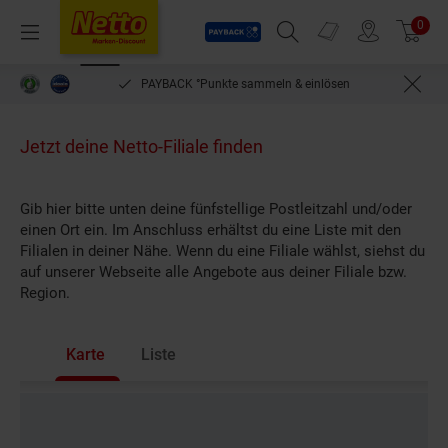
Payback
Prospekte
0
Arti
Menü
Suchfeld einblenden
Filiale finden
Warenkorb
PAYBACK °Punkte sammeln & einlösen
Jetzt deine Netto-Filiale finden
Gib hier bitte unten deine fünfstellige Postleitzahl und/oder
einen Ort ein. Im Anschluss erhältst du eine Liste mit den
Filialen in deiner Nähe. Wenn du eine Filiale wählst, siehst du
auf unserer Webseite alle Angebote aus deiner Filiale bzw.
Region.
Karte
Liste
Karte