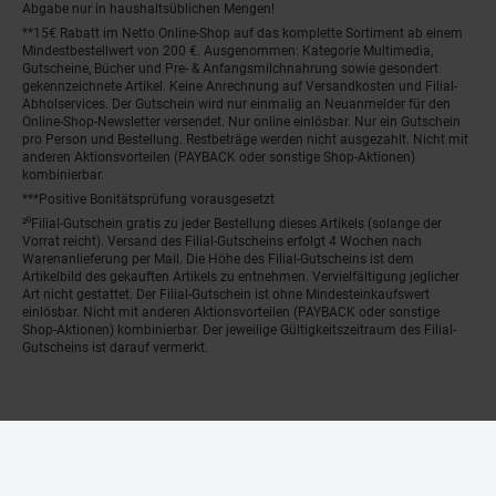
Abgabe nur in haushaltsüblichen Mengen!
**15€ Rabatt im Netto Online-Shop auf das komplette Sortiment ab einem
Mindestbestellwert von 200 €. Ausgenommen: Kategorie Multimedia,
Gutscheine, Bücher und Pre- & Anfangsmilchnahrung sowie gesondert
gekennzeichnete Artikel. Keine Anrechnung auf Versandkosten und Filial-
Abholservices. Der Gutschein wird nur einmalig an Neuanmelder für den
Online-Shop-Newsletter versendet. Nur online einlösbar. Nur ein Gutschein
pro Person und Bestellung. Restbeträge werden nicht ausgezahlt. Nicht mit
anderen Aktionsvorteilen (PAYBACK oder sonstige Shop-Aktionen)
kombinierbar.
***Positive Bonitätsprüfung vorausgesetzt
²⁰Filial-Gutschein gratis zu jeder Bestellung dieses Artikels (solange der
Vorrat reicht). Versand des Filial-Gutscheins erfolgt 4 Wochen nach
Warenanlieferung per Mail. Die Höhe des Filial-Gutscheins ist dem
Artikelbild des gekauften Artikels zu entnehmen. Vervielfältigung jeglicher
Art nicht gestattet. Der Filial-Gutschein ist ohne Mindesteinkaufswert
einlösbar. Nicht mit anderen Aktionsvorteilen (PAYBACK oder sonstige
Shop-Aktionen) kombinierbar. Der jeweilige Gültigkeitszeitraum des Filial-
Gutscheins ist darauf vermerkt.
© Netto Marken-Discount Stiftung & Co. KG |
Kontakt
|
Datenschutz
|
Impressum