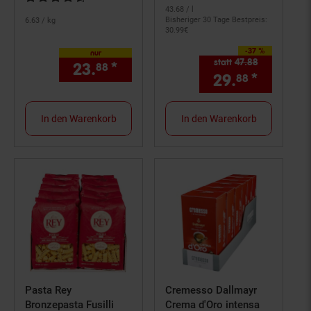
43.
68
/ l
Bisheriger 30 Tage Bestpreis:
6.
63
/ kg
30.
99
€
-37 %
Sie Sparen 37 Prozent,
nur
statt
47.
88
Alter Preis: 
23.
*
nur 23,
€ Sternchen Fußno
88
88
29.
*
Aktuell
88
In den Warenkorb
In den Warenkorb
Pasta Rey
Cremesso Dallmayr
Bronzepasta Fusilli
Crema d'Oro intensa