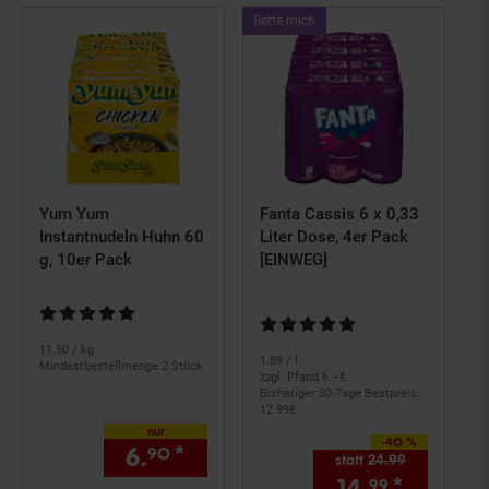
Kampagnen
Rette mich
ArtikelRette
mich
Yum Yum
Fanta Cassis 6 x 0,33
Instantnudeln Huhn 60
Liter Dose, 4er Pack
g, 10er Pack
[EINWEG]
Kundenbewertung: 4,76 von 5 Sternen
Kundenbewertung: 5 von 5 Ster
11.
50
/ kg
1.
89
/ l
Mindestbestellmenge 2 Stück
zzgl. Pfand 6.–€
Bisheriger 30 Tage Bestpreis:
12.
99
€
nur
-40 %
Sie Sparen 40 Prozent,
6.
*
nur 6,
€ Sternchen Fußno
90
90
statt
24.
99
Alter Preis: 
99