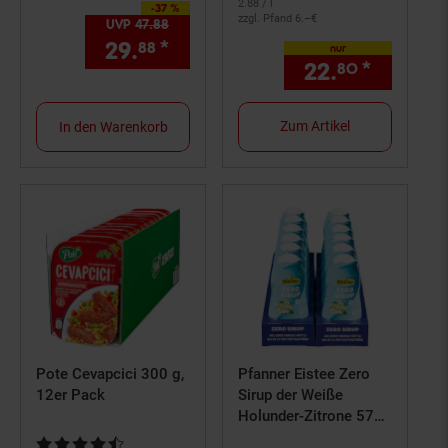
2.
88
/ l
-37 %
Sie Sparen 37 Prozent,
zzgl. Pfand 6.–€
UVP
47.
88
UVP : 47,
88
€
29.
*
Aktueller Preis: 29,
€ Ste
88
88
nur
22.
*
nur 22,
80
Zum Artikel
In den Warenkorb
Pote Cevapcici 300 g,
Pfanner Eistee Zero
12er Pack
Sirup der Weiße
Holunder-Zitrone 57
ml, 12er Pack
Kundenbewertung: 4,51 von 5 Sternen