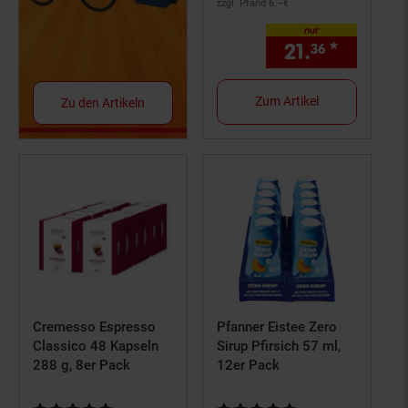
zzgl. Pfand 6.–€
nur
21.
*
nur 21,
36
Zum Artikel
Zu den Artikeln
Cremesso Espresso
Pfanner Eistee Zero
Classico 48 Kapseln
Sirup Pfirsich 57 ml,
288 g, 8er Pack
12er Pack