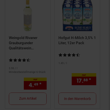
Lebensmittel
Weingold Rivaner
Hofgut H-Milch 3,5% 1
Grauburgunder
Liter, 12er Pack
Qualitätswein
Rheinhessen DLG-
Kundenbewertung: 4,57 von 5 S
SEHR GUT 11,5 % vol
Kundenbewertung: 4,73 von 5 Sternen
0,75 Liter
1.
49
/ l
5.
99
/ l
Mindestbestellmenge 6 Stück
nur
17.
*
nur 17,
nur
88
4.
*
nur 4,
€ Sternchen Fußnot
49
49
Zum Artikel
In den Warenkorb