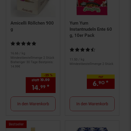
Amicelli Röllchen 900
Yum Yum
g
Instantnudeln Ente 60
g, 10er Pack
Kundenbewertung: 5 von 5 Sternen
Kundenbewertung: 4,71 von 5 S
16.
66
/ kg
Mindestbestellmenge 2 Stück
11.
50
/ kg
Bisheriger 30 Tage Bestpreis:
Mindestbestellmenge 2 Stück
14.
99
€
-25 %
Sie Sparen 25 Prozent,
nur
statt
19.
99
Alter Preis: 19,
99
€
6.
*
nur 6,
90
9
14.
*
Aktueller Preis: 14,
€ Ste
99
99
In den Warenkorb
In den Warenkorb
Bestseller,
Bestseller
Kategorie