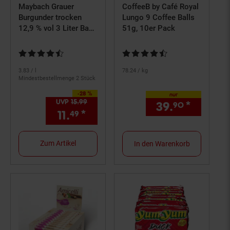
Maybach Grauer
CoffeeB by Café Royal
Burgunder trocken
Lungo 9 Coffee Balls
12,9 % vol 3 Liter Bag
51g, 10er Pack
in Box
Kundenbewertung: 4,5 von 5 Sternen
Kundenbewertung: 4,71 von 5 S
3.
83
/ l
78.
24
/ kg
Mindestbestellmenge 2 Stück
-28 %
Sie Sparen 28 Prozent,
nur
UVP
15.
99
UVP : 15,
99
€
39.
*
nur 39,
90
11.
*
Aktueller Preis: 11,
€ Ster
49
49
Zum Artikel
In den Warenkorb