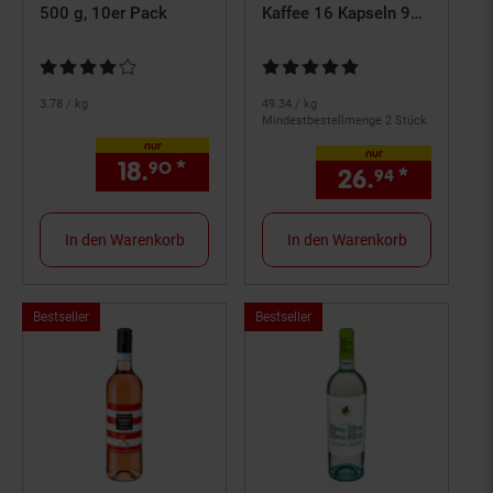
500 g, 10er Pack
Kaffee 16 Kapseln 91
g, 6er Pack
Kundenbewertung: 4,17 von 5 Sternen
Kundenbewertung: 4,83 von 5 S
3.
78
/ kg
49.
34
/ kg
Mindestbestellmenge 2 Stück
nur
nur
18.
*
nur 18,
€ Sternchen Fußno
90
90
26.
*
nur 26,
94
In den Warenkorb
In den Warenkorb
Bestseller,
Bestseller,
Bestseller
Bestseller
Kategorie
Kategorie
Lebensmittel
Lebensmittel