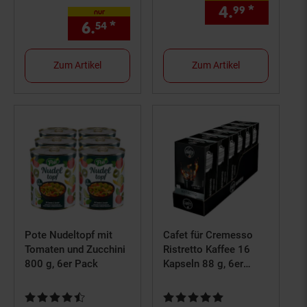
4.
*
nur 4,
99
9
nur
6.
*
nur 6,
€ Sternchen Fußnot
54
54
Zum Artikel
Zum Artikel
Pote Nudeltopf mit
Cafet für Cremesso
Tomaten und Zucchini
Ristretto Kaffee 16
800 g, 6er Pack
Kapseln 88 g, 6er
Pack
Kundenbewertung: 4,63 von 5 Sternen
Kundenbewertung: 4,86 von 5 S