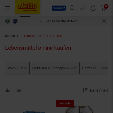
Payback
Prospekte
0
Arti
Menü
Suchfeld einblenden
Filiale finden
Warenkorb
destbestellwert
PAYBACK °Punkte sammeln & einlösen
Startseite
Lebensmittel
(1.017 Artikel)
Lebensmittel online kaufen
Wein & Sekt
Spirituosen, Schnaps & Likör
Getränke
Küchen
Sortierung
Sortierung:
Filter
Beliebtheit
Bestseller,
Bestseller
Kategorie
Drogerie