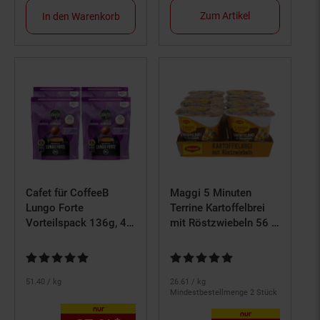
Zum Artikel
In den Warenkorb
Cafet für CoffeeB
Maggi 5 Minuten
Lungo Forte
Terrine Kartoffelbrei
Vorteilspack 136g, 4er
mit Röstzwiebeln 56 g,
Pack
8er Pack
Kundenbewertung: 4,86 von 5 Sternen
Kundenbewertung: 4,81 von 5 S
51.
40
/ kg
26.
61
/ kg
Mindestbestellmenge 2 Stück
nur
nur