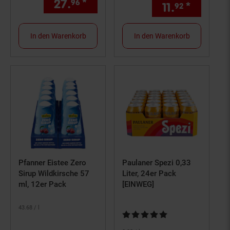
27.
*
nur 27,
€ Sternchen Fußno
96
96
11.
*
nur 11,
92
9
In den Warenkorb
In den Warenkorb
Pfanner Eistee Zero
Paulaner Spezi 0,33
Sirup Wildkirsche 57
Liter, 24er Pack
ml, 12er Pack
[EINWEG]
43.
68
/ l
Kundenbewertung: 4,88 von 5 S