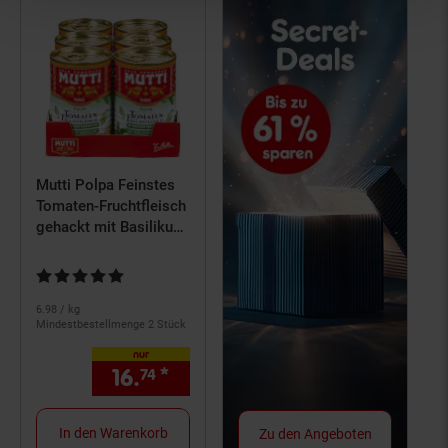
Mutti Polpa Feinstes
Tomaten-Fruchtfleisch
gehackt mit Basilikum
400 g, 6er Pack
Kundenbewertung: 4,85 von 5 Sternen
6.
98
/ kg
Mindestbestellmenge 2 Stück
nur
16.
*
nur 16,
€ Sternchen Fußno
74
74
In den Warenkorb
Zu den Angeboten