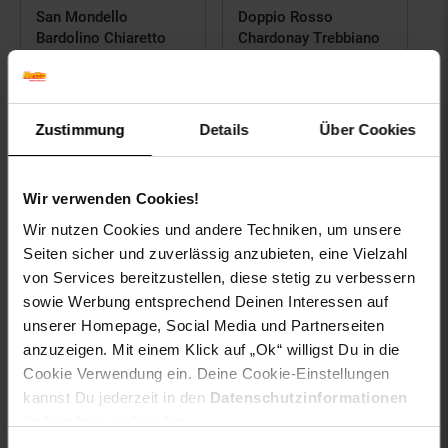
San Mondello
Doppio Rosso
Bardolino Chiaretto
Chardonay Trebbiano
DOP 11,5 % vol 0,75
11,5 % vol 0,75 Liter
Liter
Kundenbewertung: 4,58 von 5 Sternen
Kundenbewertung: 4,8 von 5 St
Zustimmung
Details
Über Cookies
4.
65
/ l
4.
39
/ l
Mindestbestellmenge 6 Stück
Mindestbestellmenge 12
Stück
Bisheriger 30 Tage Bestpreis:
Wir verwenden Cookies!
3.
49
€
nur
Wir nutzen Cookies und andere Techniken, um unsere
-34 %
Sie Sparen 34 Prozent,
3.
*
nur 3,
€ Sternchen Fußnot
49
49
statt
4.
99
Alter Preis: 
Seiten sicher und zuverlässig anzubieten, eine Vielzahl
3.
*
Aktuelle
29
von Services bereitzustellen, diese stetig zu verbessern
sowie Werbung entsprechend Deinen Interessen auf
unserer Homepage, Social Media und Partnerseiten
Zum Artikel
Zum Artikel
anzuzeigen. Mit einem Klick auf „Ok“ willigst Du in die
Cookie Verwendung ein. Deine Cookie-Einstellungen
kannst Du jederzeit in den
Datenschutzinformationen
ändern bzw. widerrufen.