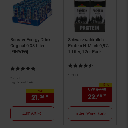
Booster Energy Drink
Schwarzwaldmilch
Original 0,33 Liter
Protein H-Milch 0,9%
Dose, 24er Pack
[EINWEG]
1 Liter, 12er Pack
Kundenbewertung: 4,59 von 5 S
Kundenbewertung: 4,83 von 5 Sternen
1.
89
/ l
2.
70
/ l
zzgl. Pfand 6.–€
-17 %
Sie Sparen 17 Prozent,
UVP
27.
48
UVP : 27,
4
nur
22.
*
Aktuell
68
21.
*
nur 21,
€ Sternchen Fußno
36
36
Zum Artikel
In den Warenkorb