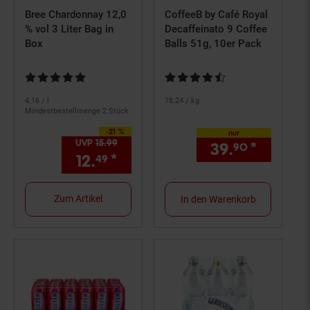
Bree Chardonnay 12,0
CoffeeB by Café Royal
% vol 3 Liter Bag in
Decaffeinato 9 Coffee
Box
Balls 51g, 10er Pack
Kundenbewertung: 4,84 von 5 Sternen
Kundenbewertung: 4,54 von 5 S
4.
16
/ l
78.
24
/ kg
Mindestbestellmenge 2 Stück
-21 %
Sie Sparen 21 Prozent,
nur
UVP
15.
99
UVP : 15,
99
€
39.
*
nur 39,
90
12.
*
Aktueller Preis: 12,
€ Ster
49
49
Zum Artikel
In den Warenkorb