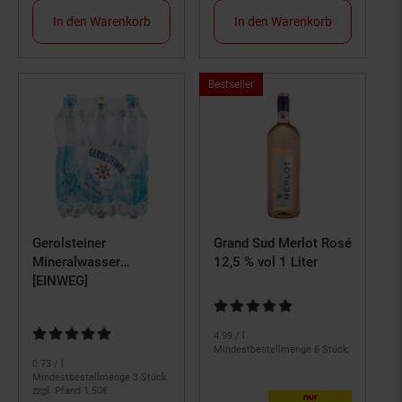
In den Warenkorb
In den Warenkorb
Bestseller,
Bestseller
Kategorie
Lebensmittel
Gerolsteiner
Grand Sud Merlot Rosé
Mineralwasser
12,5 % vol 1 Liter
Medium 1,5 Liter, 6er
[EINWEG]
Pack
Kundenbewertung: 4,86 von 5 S
Kundenbewertung: 4,82 von 5 Sternen
4.
99
/ l
Mindestbestellmenge 6 Stück
0.
73
/ l
Mindestbestellmenge 3 Stück
zzgl. Pfand 1.
50
€
nur