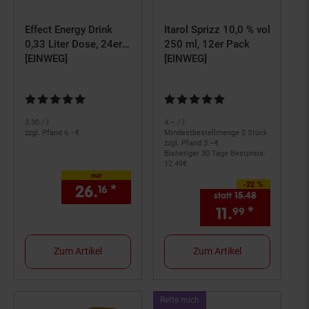
Effect Energy Drink
Itarol Sprizz 10,0 % vol
0,33 Liter Dose, 24er
250 ml, 12er Pack
Pack
[EINWEG]
[EINWEG]
Kundenbewertung: 4,9 von 5 Sternen
Kundenbewertung: 5 von 5 Ster
3.
30
/ l
4.– / l
zzgl. Pfand 6.–€
Mindestbestellmenge 2 Stück
zzgl. Pfand 3.–€
Bisheriger 30 Tage Bestpreis:
12.
49
€
nur
-22 %
Sie Sparen 22 Prozent,
26.
*
nur 26,
€ Sternchen Fußno
16
16
statt
15.
48
Alter Preis: 
11.
*
Aktuelle
99
Zum Artikel
Zum Artikel
Kampagnen
Rette mich