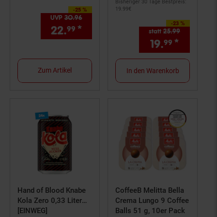
Bisheriger 30 Tage Bestpreis:
19.
99
€
-25 %
Sie Sparen 25 Prozent,
UVP
30.
96
UVP : 30,
96
€
-23 %
Sie Sparen 23 Prozent,
22.
*
Aktueller Preis: 22,
€ Ste
99
99
statt
25.
99
Alter Preis: 
19.
*
Aktuelle
99
Zum Artikel
In den Warenkorb
Hand of Blood Knabe
CoffeeB Melitta Bella
Kola Zero 0,33 Liter
Crema Lungo 9 Coffee
Dose, 24er Pack
[EINWEG]
Balls 51 g, 10er Pack