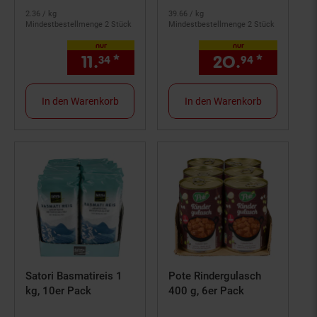
2.
36
/ kg
39.
66
/ kg
Mindestbestellmenge 2 Stück
Mindestbestellmenge 2 Stück
nur
nur
11.
*
nur 11,
€ Sternchen Fußno
20.
*
nur 20
34
34
94
In den Warenkorb
In den Warenkorb
Satori Basmatireis 1
Pote Rindergulasch
kg, 10er Pack
400 g, 6er Pack