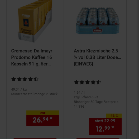
ArtikelRette
mich
Cremesso Dallmayr
Astra Kiezmische 2,5
Prodomo Kaffee 16
% vol 0,33 Liter Dose,
Kapseln 91 g, 6er
24er Pack
[EINWEG]
Pack
Kundenbewertung: 4,67 von 5 Sternen
Kundenbewertung: 4,73 von 5 S
49.
34
/ kg
1.
64
/ l
Mindestbestellmenge 2 Stück
zzgl. Pfand 6.–€
Bisheriger 30 Tage Bestpreis:
14.
99
€
nur
-43 %
Sie Sparen 43 Prozent,
26.
*
nur 26,
€ Sternchen Fußno
94
94
statt
22.
99
Alter Preis:
12.
*
Aktuelle
99