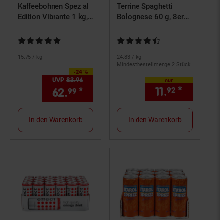
Kaffeebohnen Spezial
Terrine Spaghetti
Edition Vibrante 1 kg,
Bolognese 60 g, 8er
4er Pack
Pack
Kundenbewertung: 5 von 5 Sternen
Kundenbewertung: 4,67 von 5 S
15.
75
/ kg
24.
83
/ kg
Mindestbestellmenge 2 Stück
-24 %
Sie Sparen 24 Prozent,
UVP
83.
96
UVP : 83,
96
€
nur
11.
*
nur 11,
62.
*
Aktueller Preis: 62,
92
€ Ste
9
99
99
In den Warenkorb
In den Warenkorb