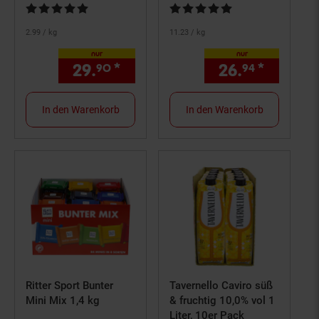
Kundenbewertung: 4,9 von 5 Sternen
Kundenbewertung: 4,75 von 5 S
2.
99
/ kg
11.
23
/ kg
nur
nur
29.
*
nur 29,
€ Sternchen Fußn
26.
*
nur 26,
90
90
94
In den Warenkorb
In den Warenkorb
Ritter Sport Bunter
Tavernello Caviro süß
Mini Mix 1,4 kg
& fruchtig 10,0% vol 1
Liter, 10er Pack