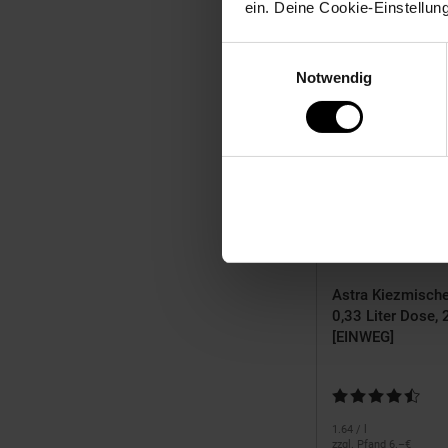
Zu den Ang
ein. Deine Cookie-Einstellun
Einwilligungsauswahl
Kampagne
Rette mich
Notwendig
ArtikelRett
mich
Astra Kiezmische
0,33 Liter Dose,
[EINWEG]
Kundenbewertung:
1.
64
/ l
zzgl. Pfand 6.–€