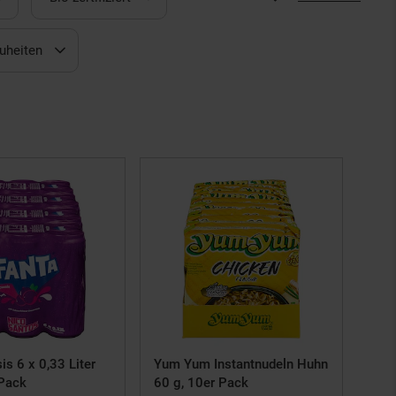
uheiten
mpagnen
ikelRette
ch
is 6 x 0,33 Liter
Yum Yum Instantnudeln Huhn
 Pack
60 g, 10er Pack