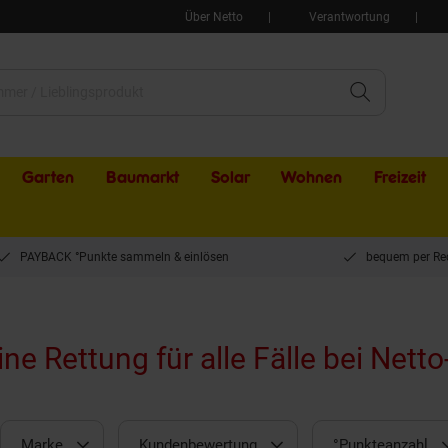
Über Netto
Verantwortung
Garten
Baumarkt
Solar
Wohnen
Freizeit
PAYBACK °Punkte sammeln & einlösen
bequem per Re
e Rettung für alle Fälle bei Netto
Marke
Kundenbewertung
°Punkteanzahl