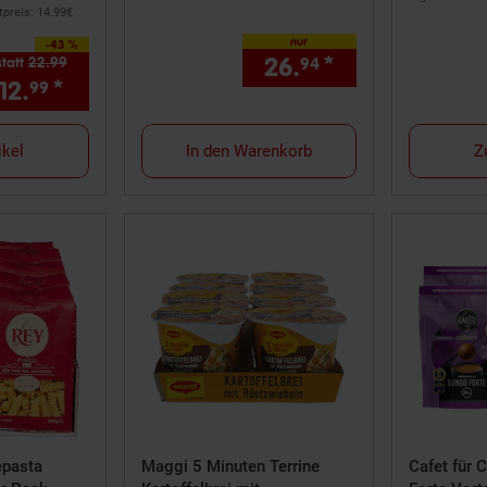
preis: 14.
99
€
nur
-43 %
 Sparen 43 Prozent,
26.
*
nur 26,
€ St
statt
22.
99
Alter Preis: 22,
99
€
94
94
12.
*
Aktueller Preis: 12,
€ Sternchen Fußn
99
99
ikel
In den Warenkorb
Z
epasta
Maggi 5 Minuten Terrine
Cafet für 