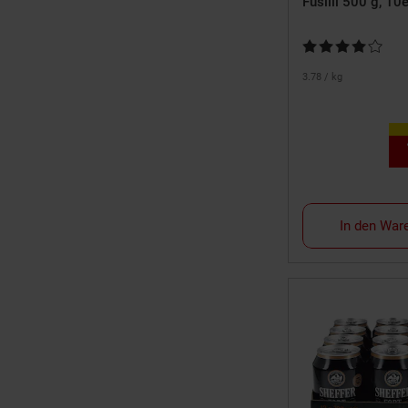
Fusilli 500 g, 10
Kundenbewertung:
3.
78
/ kg
In den War