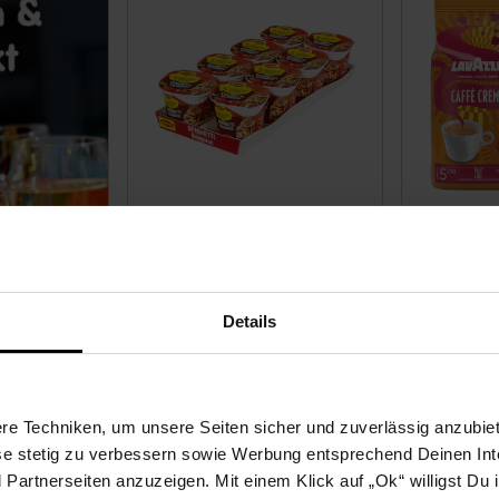
Maggi 5 Minuten Terrine
Lavazza g
Spaghetti Bolognese 60 g,
Spezial Edi
8er Pack
4er Pack
Details
Kundenbewertung: 4,67 von 5 Sternen
Kundenbewe
24.
83
/ kg
15.
75
/ kg
Mindestbestellmenge 2 Stück
nur
e Techniken, um unsere Seiten sicher und zuverlässig anzubiet
11.
*
nur 11,
€ Ste
92
92
ese stetig zu verbessern sowie Werbung entsprechend Deinen In
artnerseiten anzuzeigen. Mit einem Klick auf „Ok“ willigst Du