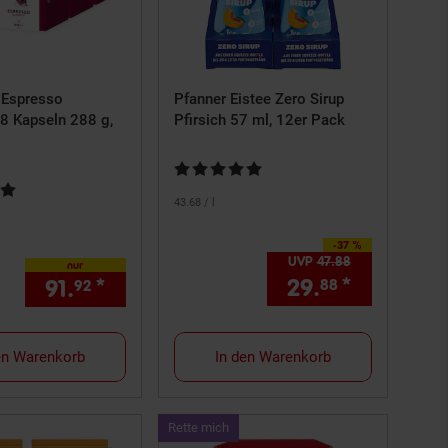
Espresso
Pfanner Eistee Zero Sirup
8 Kapseln 288 g,
Pfirsich 57 ml, 12er Pack
Kundenbewertung: 5 von 5 Sternen
rtung: 4,9 von 5 Sternen
43.
68
/ l
-37 %
Sie Sparen 37 Prozent,
UVP
47.
88
UVP : 47,
88
€
nur
29.
*
Aktueller
91.
*
nur 91,
€ Sternchen Fußnote, De
88
92
92
ernchen Fußnote, Details am Seitenende
en Warenkorb
In den Warenkorb
Kampagnen
Rette mich
ArtikelRette