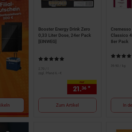
Booster Energy Drink Zero
Cremesso 
0,33 Liter Dose, 24er Pack
Classico 4
[EINWEG]
8er Pack
Kundenbewe
Kundenbewertung: 4,8 von 5 Sternen
39.
90
/ kg
2.
70
/ l
zzgl. Pfand 6.–€
nur
21.
*
nur 21,
€ St
36
36
ikeln
Zum Artikel
In d