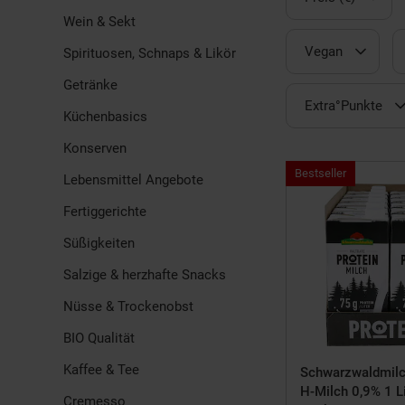
Wein & Sekt
Vegan
Spirituosen, Schnaps & Likör
Getränke
Extra°Punkte
Küchenbasics
Konserven
Bestseller,
Bestseller
Lebensmittel Angebote
Kategorie
Drogerie
Fertiggerichte
Süßigkeiten
Salzige & herzhafte Snacks
Nüsse & Trockenobst
BIO Qualität
Kaffee & Tee
Schwarzwaldmilc
H-Milch 0,9% 1 Li
Cremesso