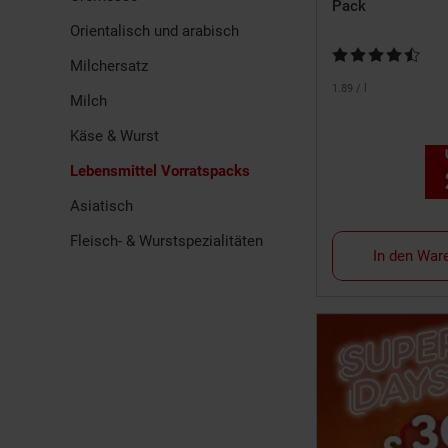
Pack
Orientalisch und arabisch
Kundenbewertung:
Milchersatz
1.
89
/ l
Milch
Käse & Wurst
Sie
Lebensmittel Vorratspacks
Asiatisch
Fleisch- & Wurstspezialitäten
In den War