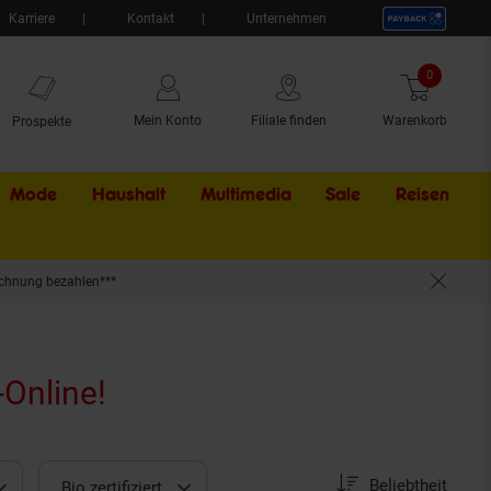
Karriere
Kontakt
Unternehmen
0
Artikel
Mein Konto
Filiale finden
Warenkorb
Prospekte
Mode
Haushalt
Multimedia
Sale
Externer Li
Reisen
chnung bezahlen***
-Online!
Sortierung
Sortierung:
Beliebtheit
Bio zertifiziert