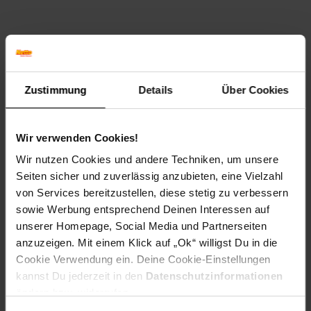
Zustimmung
Details
Über Cookies
Wir verwenden Cookies!
Wir nutzen Cookies und andere Techniken, um unsere
Seiten sicher und zuverlässig anzubieten, eine Vielzahl
Mül
von Services bereitzustellen, diese stetig zu verbessern
sowie Werbung entsprechend Deinen Interessen auf
400 
unserer Homepage, Social Media und Partnerseiten
1.73 
zzgl.
anzuzeigen. Mit einem Klick auf „Ok“ willigst Du in die
gekü
Cookie Verwendung ein. Deine Cookie-Einstellungen
2 %
9
kannst Du jederzeit in den
Datenschutzinformationen
ändern bzw. widerrufen.