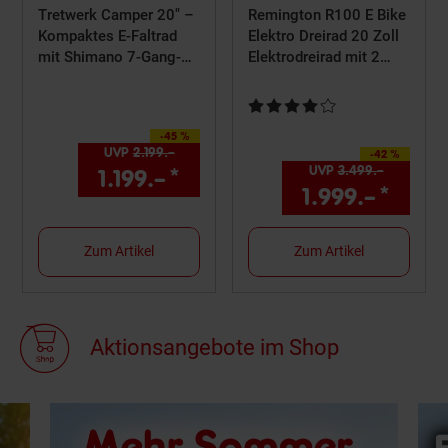
Tretwerk Camper 20" –
Remington R100 E Bike
Kompaktes E-Faltrad
Elektro Dreirad 20 Zoll
mit Shimano 7-Gang-
Elektrodreirad mit 2
Schaltung & 468Wh
Akkus bis 120 km
Akku
Pedelec City mit tiefem
Kundenbewertung: 4 von 5 St
Einstieg klappbar
-45 %
Sie Sparen 45 Prozent,
UVP
2.199.–
UVP : 2199,–€
-42 %
Sie Sparen 42 Prozent,
UVP
3.499.–
UVP : 34
1.199.–
*
Aktueller Preis: 1199,–€ 
1.999.–
*
Aktue
Zum Artikel
Zum Artikel
Aktionsangebote im Shop