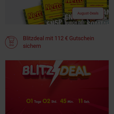
August-Deals
Blitzdeal mit 112 € Gutschein
sichern
0
1
0
2
4
5
1
0
Tage
Std.
Min.
Sek.