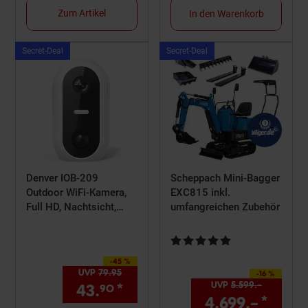
Zum Artikel
In den Warenkorb
Kampagnen
Kampagnen
Secret-Deal
Secret-Deal
ArtikelSecret-
ArtikelSecret-
Deal
Deal
Denver IOB-209
Scheppach Mini-Bagger
Outdoor WiFi-Kamera,
EXC815 inkl.
Full HD, Nachtsicht,
umfangreichen Zubehör
weiß
Kundenbewertung: 4,82 von 5 
-45 %
Sie Sparen 45 Prozent,
UVP
79.
95
UVP : 79,
95
€
-16 %
Sie Sparen 16 Prozent,
UVP
5.599.–
UVP : 559
43.
*
Aktueller Preis: 43,
€ St
90
90
4.699.–
*
Aktue