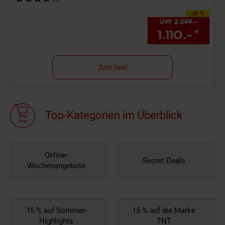
-51 %
Sie Sparen 51 Prozent,
UVP
2.299.–
UVP : 2
1.110.–
*
Aktu
Zum Deal
Top-Kategorien im Überblick
Online-
Secret Deals
Wochenangebote
15 % auf Sommer-
15 % auf die Marke
Highlights
TNT