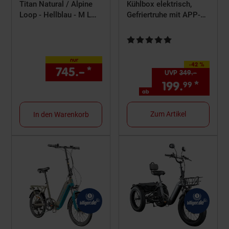
Titan Natural / Alpine
Kühlbox elektrisch,
Loop - Hellblau - M L
Gefriertruhe mit APP-
A3281
Steuerung - 42l
anthrazit
Kundenbewertung: 4,8 von 5 S
nur
-42 %
Sie Sparen 42 Prozent
745.–
*
nur 745,–€ Sternchen Fuß
UVP
349.–
UVP : 34
199.
*
ab 19
99
ab
Zum Artikel
In den Warenkorb