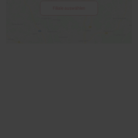
Filiale auswählen
Filial-Angebote
gültig von Montag, 03.08.26 - Samstag, 08.08.26
Super
Knüller der Woche
Wochenende
Filial