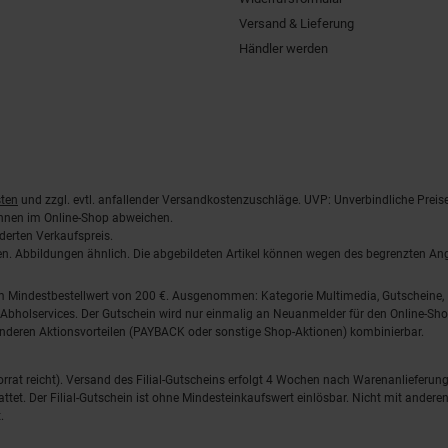
Versand & Lieferung
Händler werden
ten
und zzgl. evtl. anfallender Versandkostenzuschläge. UVP: Unverbindliche Preis
önnen im Online-Shop abweichen.
derten Verkaufspreis.
lten. Abbildungen ähnlich. Die abgebildeten Artikel können wegen des begrenzten A
em Mindestbestellwert von 200 €. Ausgenommen: Kategorie Multimedia, Gutscheine
Abholservices. Der Gutschein wird nur einmalig an Neuanmelder für den Online-Shop
anderen Aktionsvorteilen (PAYBACK oder sonstige Shop-Aktionen) kombinierbar.
 Vorrat reicht). Versand des Filial-Gutscheins erfolgt 4 Wochen nach Warenanlieferung
stattet. Der Filial-Gutschein ist ohne Mindesteinkaufswert einlösbar. Nicht mit and
.