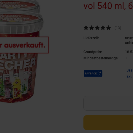
vol 540 ml, 
Kundenbewertung: 4,92 von 5 
(13
Kunden
)
Lieferzeit:
neue 
unte
Grundpreis:
18.
5
Mindestbestellmenge:
1
Payback Punkte
Bas
Ext