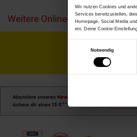
Wir nutzen Cookies und ander
Services bereitzustellen, di
Weitere Online-Angebote
Homepage, Social Media und P
ein. Deine Cookie-Einstellun
Netto Reisen
TV-
Einwilligungsauswahl
Notwendig
Abonniere unseren
Newsletter
und
Jetzt zu
sichere dir einen 15 €**-Gutschein!
Newsletter Anmeldung