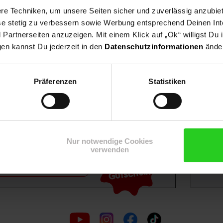
e Techniken, um unsere Seiten sicher und zuverlässig anzubiet
ese stetig zu verbessern sowie Werbung entsprechend Deinen In
artnerseiten anzuzeigen. Mit einem Klick auf „Ok“ willigst Du
gen kannst Du jederzeit in den
Datenschutzinformationen
änder
Shop
Weinwelt
Rezeptwelt
Net
Präferenzen
Statistiken
Nur notwendige Cookies
15€
verwenden
**
m Newsletter anmelden
Gutschein
Folge