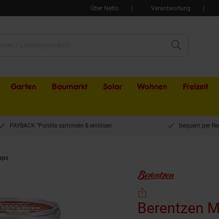
Über Netto
Verantwortung
Garten
Baumarkt
Solar
Wohnen
Freizeit
PAYBACK °Punkte sammeln & einlösen
bequem per Re
aps
Berentzen Minis Partybecher 15,0 - 18,0 % vol 540 ml, 6er Pack
Berentzen Mi