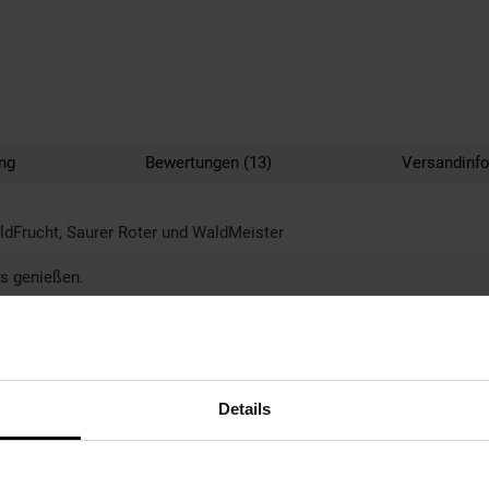
ng
Bewertungen (13)
Versandinf
ldFrucht, Saurer Roter und WaldMeister
is genießen.
Details