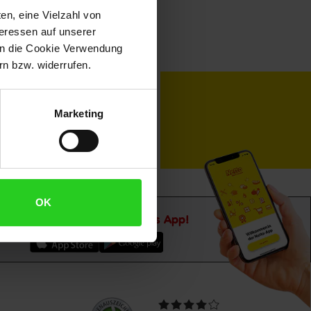
en, eine Vielzahl von
teressen auf unserer
 in die Cookie Verwendung
n bzw. widerrufen.
toKOM
Karriere
Marketing
OK
Downloade die
Netto plus App!
Unsere
Durchschnittliche