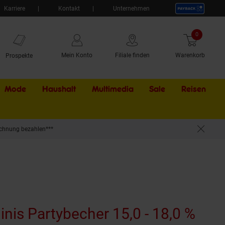
Karriere
Kontakt
Unternehmen
0
Artikel
Mein Konto
Filiale finden
Warenkorb
Prospekte
Mode
Haushalt
Multimedia
Sale
Externer Li
Reisen
chnung bezahlen***
nis Partybecher 15,0 - 18,0 %