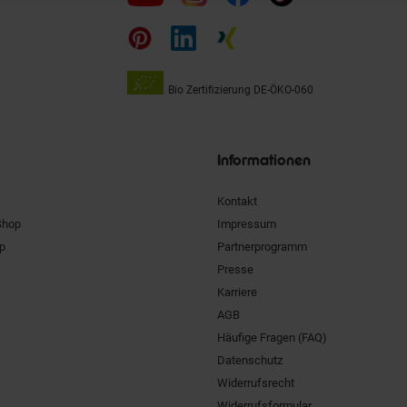
uns
auf
Bio Zertifizierung
DE-ÖKO-060
Unsere
Siegel
Informationen
Kontakt
Shop
Impressum
pp
Partnerprogramm
Presse
Karriere
AGB
Häufige Fragen (FAQ)
Datenschutz
Widerrufsrecht
Widerrufsformular