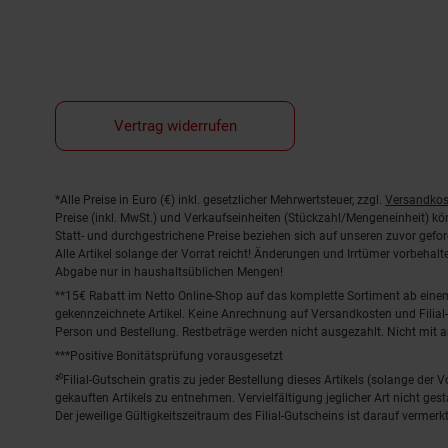
Vertrag widerrufen
Fußnoten
*Alle Preise in Euro (€) inkl. gesetzlicher Mehrwertsteuer, zzgl.
Versandkos
Preise (inkl. MwSt.) und Verkaufseinheiten (Stückzahl/Mengeneinheit) k
Statt- und durchgestrichene Preise beziehen sich auf unseren zuvor gefor
Alle Artikel solange der Vorrat reicht! Änderungen und Irrtümer vorbeha
Abgabe nur in haushaltsüblichen Mengen!
**15€ Rabatt im Netto Online-Shop auf das komplette Sortiment ab ein
gekennzeichnete Artikel. Keine Anrechnung auf Versandkosten und Filial-
Person und Bestellung. Restbeträge werden nicht ausgezahlt. Nicht mit 
***Positive Bonitätsprüfung vorausgesetzt
²⁰Filial-Gutschein gratis zu jeder Bestellung dieses Artikels (solange der
gekauften Artikels zu entnehmen. Vervielfältigung jeglicher Art nicht ge
Der jeweilige Gültigkeitszeitraum des Filial-Gutscheins ist darauf vermerkt