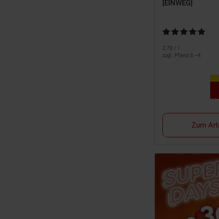
[EINWEG]
Kundenbewertung:
2.
70
/ l
zzgl. Pfand 6.–€
Zum Art