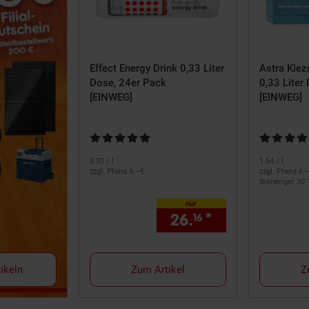
Effect Energy Drink 0,33 Liter
Astra Kiez
Dose, 24er Pack
0,33 Liter
[EINWEG]
[EINWEG]
Kundenbewertung: 4,9 von 5 Sternen
Kundenbewe
3.
30
/ l
1.
64
/ l
zzgl. Pfand 6.–€
zzgl. Pfand 6.
Bisheriger 30 
nur
26.
*
nur 26,
€ St
16
16
ikeln
Zum Artikel
Z