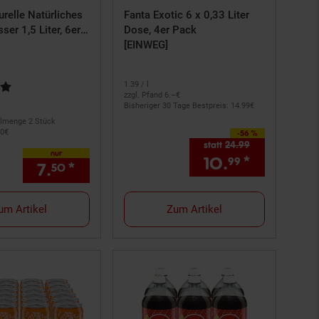
urelle Natürliches
Fanta Exotic 6 x 0,33 Liter
ser 1,5 Liter, 6er
Dose, 4er Pack
[EINWEG]
rtung: 4,87 von 5 Sternen
1.
39
/ l
zzgl. Pfand 6.–€
Bisheriger 30 Tage Bestpreis: 14.
99
€
llmenge 2 Stück
0
€
-56 %
Sie Sparen 56 Prozent,
statt
24.
99
Alter Preis: 24,
nur
10.
*
Aktueller
ernchen Fußnote, Details am Seitenende
99
 am Seitenende
7.
*
nur 7,
€ Sternchen Fußnote, De
50
50
um Artikel
Zum Artikel
mpagnen
ikelRette
ch