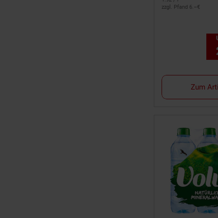
zzgl. Pfand 6.–€
Sie
Zum Art