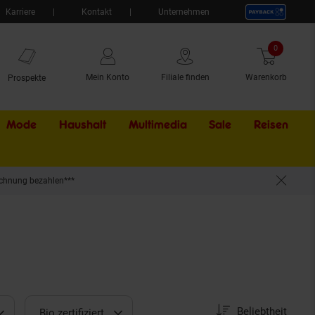
Karriere
Kontakt
Unternehmen
0
Artikel
Mein Konto
Filiale finden
Warenkorb
Prospekte
Mode
Haushalt
Multimedia
Sale
Externer Li
Reisen
chnung bezahlen***
Sortierung
Sortierung:
Beliebtheit
Bio zertifiziert