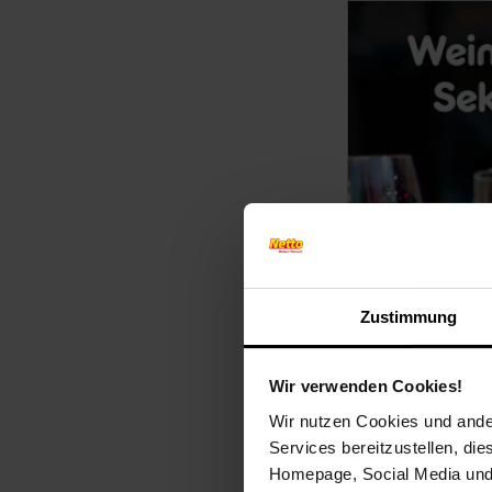
Zustimmung
Wir verwenden Cookies!
Wir nutzen Cookies und ander
Services bereitzustellen, di
Homepage, Social Media und P