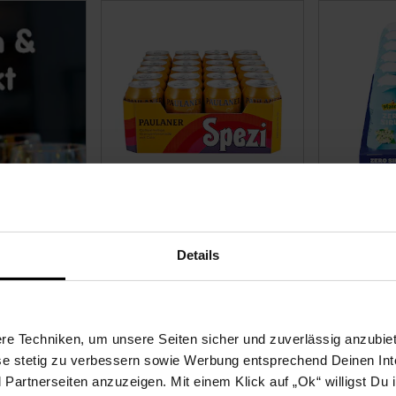
Paulaner Spezi 0,33 Liter,
Pfanner Ei
24er Pack
Weiße Hol
[EINWEG]
ml, 12er P
Details
43.
68
/ l
Kundenbewertung: 4,88 von 5 Sternen
Bisheriger 30 
2.
88
/ l
e Techniken, um unsere Seiten sicher und zuverlässig anzubiet
zzgl. Pfand 6.–€
ese stetig zu verbessern sowie Werbung entsprechend Deinen In
nur
artnerseiten anzuzeigen. Mit einem Klick auf „Ok“ willigst Du
22.
*
nur 22,
€ St
80
80