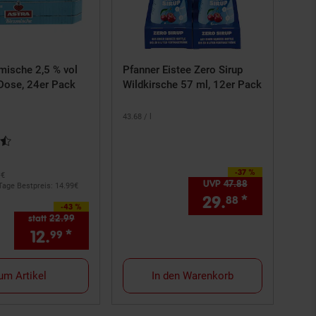
mische 2,5 % vol
Pfanner Eistee Zero Sirup
 Dose, 24er Pack
Wildkirsche 57 ml, 12er Pack
43.
68
/ l
rtung: 4,73 von 5 Sternen
-37 %
Sie Sparen 37 Prozent,
–€
UVP
47.
88
UVP : 47,
88
€
Tage Bestpreis: 14.
99
€
29.
*
Aktueller
88
-43 %
Sie Sparen 43 Prozent,
statt
22.
99
Alter Preis: 22,
99
€
ernchen Fußnote, Details am Seitenende
12.
*
Aktueller Preis: 12,
€ Sternchen 
99
99
um Artikel
In den Warenkorb