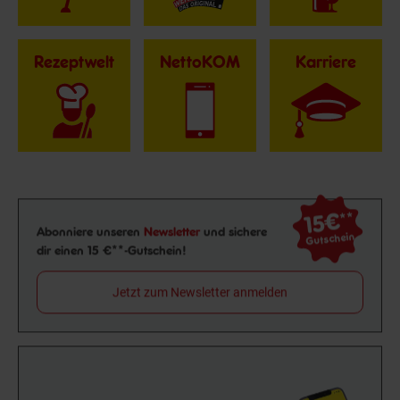
Rezeptwelt
NettoKOM
Karriere
15€
**
Newsletter Anmeldung
Abonniere unseren
Newsletter
und sichere
Gutschein
dir einen 15 €**-Gutschein!
Jetzt zum Newsletter anmelden