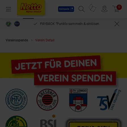
Payback
Prospekte
0
Arti
Menü
Suchfeld einblenden
Filiale finden
Warenkorb
PAYBACK °Punkte sammeln & einlösen
Vereinsspende
Verein Detail