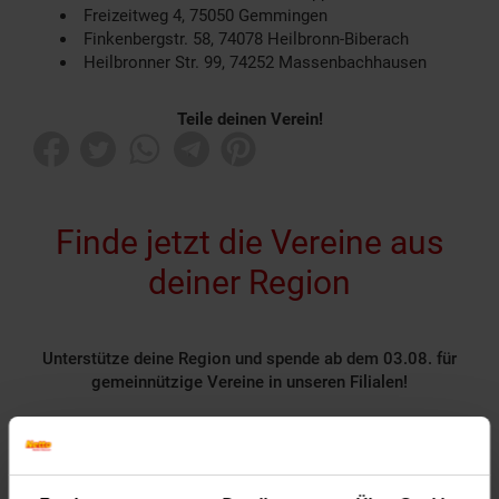
Freizeitweg 4, 75050 Gemmingen
Finkenbergstr. 58, 74078 Heilbronn-Biberach
Heilbronner Str. 99, 74252 Massenbachhausen
Teile deinen Verein!
Finde jetzt die Vereine aus
deiner Region
Unterstütze deine Region und spende ab dem 03.08. für
gemeinnützige Vereine in unseren Filialen!
Rund 1400 gemeinnützige Vereine nehmen deutschlandweit
als Spendenpartner teil und freuen sich über deine
Unterstützung.
Spende für einen Verein in deiner Region, indem du an der