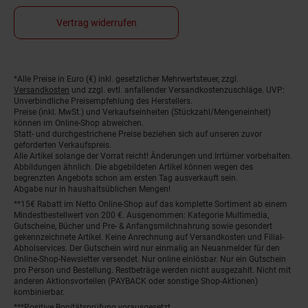
Vertrag widerrufen
Fußnoten
*Alle Preise in Euro (€) inkl. gesetzlicher Mehrwertsteuer, zzgl.
Versandkosten
und zzgl. evtl. anfallender Versandkostenzuschläge. UVP:
Unverbindliche Preisempfehlung des Herstellers.
Preise (inkl. MwSt.) und Verkaufseinheiten (Stückzahl/Mengeneinheit)
können im Online-Shop abweichen.
Statt- und durchgestrichene Preise beziehen sich auf unseren zuvor
geforderten Verkaufspreis.
Alle Artikel solange der Vorrat reicht! Änderungen und Irrtümer vorbehalten.
Abbildungen ähnlich. Die abgebildeten Artikel können wegen des
begrenzten Angebots schon am ersten Tag ausverkauft sein.
Abgabe nur in haushaltsüblichen Mengen!
**15€ Rabatt im Netto Online-Shop auf das komplette Sortiment ab einem
Mindestbestellwert von 200 €. Ausgenommen: Kategorie Multimedia,
Gutscheine, Bücher und Pre- & Anfangsmilchnahrung sowie gesondert
gekennzeichnete Artikel. Keine Anrechnung auf Versandkosten und Filial-
Abholservices. Der Gutschein wird nur einmalig an Neuanmelder für den
Online-Shop-Newsletter versendet. Nur online einlösbar. Nur ein Gutschein
pro Person und Bestellung. Restbeträge werden nicht ausgezahlt. Nicht mit
anderen Aktionsvorteilen (PAYBACK oder sonstige Shop-Aktionen)
kombinierbar.
***Positive Bonitätsprüfung vorausgesetzt