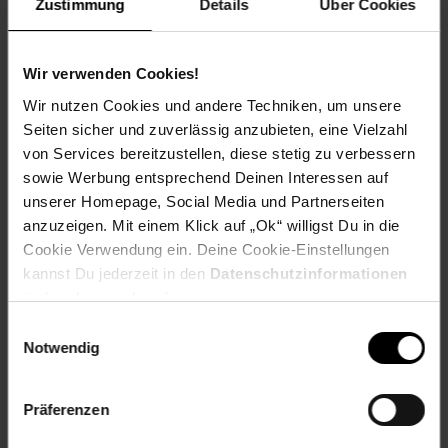
Zustimmung
Details
Über Cookies
Kasse auf den nächsten 10 ct Betrag aufrundest oder dein
Pfand am Pfandautomaten spendest.
Wir verwenden Cookies!
Welchen Verein du in deiner Region unterstützen kannst
findest du hier heraus:
Wir nutzen Cookies und andere Techniken, um unsere
Seiten sicher und zuverlässig anzubieten, eine Vielzahl
von Services bereitzustellen, diese stetig zu verbessern
sowie Werbung entsprechend Deinen Interessen auf
unserer Homepage, Social Media und Partnerseiten
Zurück zu Vereinsspende
anzuzeigen. Mit einem Klick auf „Ok“ willigst Du in die
Cookie Verwendung ein. Deine Cookie-Einstellungen
Weitere Online-Angebote
Fußzeile
kannst Du jederzeit in den
Datenschutzinformationen
ändern bzw. widerrufen.
Einwilligungsauswahl
Netto Reisen
TV-Shop
Weinwelt
Notwendig
Präferenzen