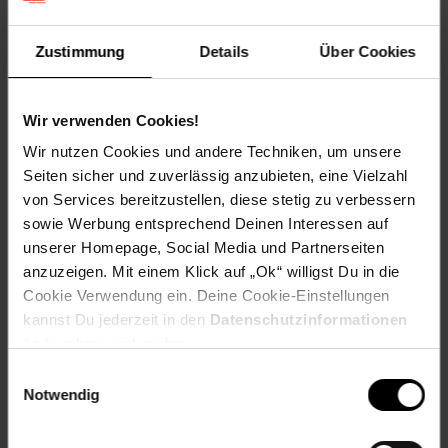
Rund 1400 gemeinnützige Vereine nehmen deutschlandweit
als Spendenpartner teil und freuen sich über deine
Zustimmung
Details
Über Cookies
Unterstützung.
Spende für einen Verein in deiner Region, indem du an der
Kasse auf den nächsten 10 ct Betrag aufrundest oder dein
Wir verwenden Cookies!
Pfand am Pfandautomaten spendest.
Wir nutzen Cookies und andere Techniken, um unsere
Welchen Verein du in deiner Region unterstützen kannst
Seiten sicher und zuverlässig anzubieten, eine Vielzahl
findest du hier heraus:
von Services bereitzustellen, diese stetig zu verbessern
sowie Werbung entsprechend Deinen Interessen auf
unserer Homepage, Social Media und Partnerseiten
anzuzeigen. Mit einem Klick auf „Ok“ willigst Du in die
Cookie Verwendung ein. Deine Cookie-Einstellungen
Zurück zu Vereinsspende
kannst Du jederzeit in den
Datenschutzinformationen
ändern bzw. widerrufen.
Weitere Online-Angebote
Fußzeile
Einwilligungsauswahl
Notwendig
Netto Reisen
TV-Shop
Weinwelt