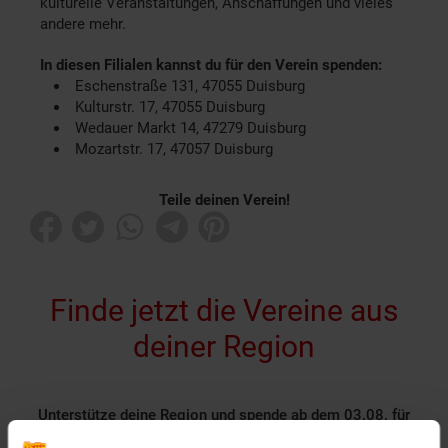
kulturelle Veranstaltungen, Anschaffungen und vieles
andere mehr.
In diesen Filialen kannst du für den Verein spenden:
Eschenstraße 131, 47055 Duisburg
Kulturstr. 17, 47055 Duisburg
Wedauer Markt 14, 47279 Duisburg
Mozartstr. 17, 47057 Duisburg
Teile deinen Verein!
Finde jetzt die Vereine aus
deiner Region
Unterstütze deine Region und spende ab dem 03.08. für
gemeinnützige Vereine in unseren Filialen!