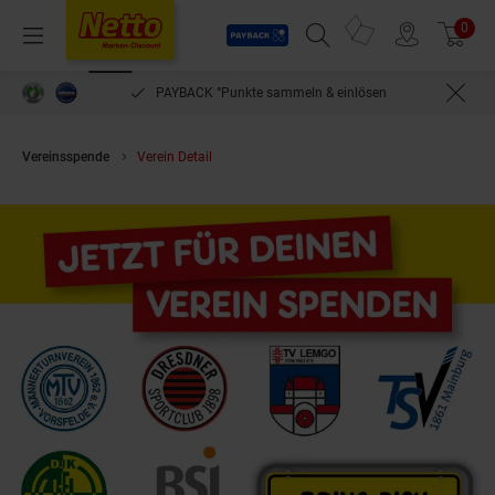
Payback
Prospekte
0
Arti
Menü
Suchfeld einblenden
Filiale finden
Warenkorb
PAYBACK °Punkte sammeln & einlösen
Vereinsspende
Verein Detail