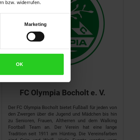
n bzw. widerrufen.
Marketing
OK
46399 Bocholt
FC Olympia Bocholt e. V.
Der FC Olympia Bocholt bietet Fußball für jeden von
den Zwergen über die Jugend und Mädchen bis hin
zu Senioren, Frauen, Altherren und dem Walking
Football Team an. Der Verein hat eine lange
Tradition seit 1911 am Hünting. Die Vereinsfarben