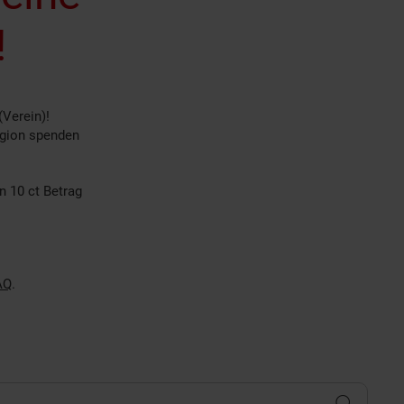
!
(Verein)!
egion spenden
n 10 ct Betrag
AQ
.