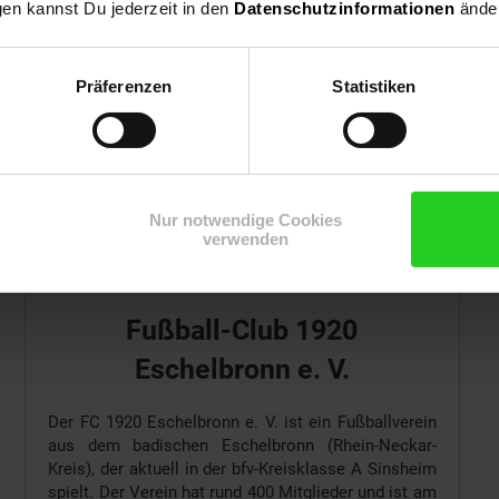
gen kannst Du jederzeit in den
Datenschutzinformationen
änder
Präferenzen
Statistiken
Nur notwendige Cookies
verwenden
74927 Eschelbronn
Fußball-Club 1920
Eschelbronn e. V.
Der FC 1920 Eschelbronn e. V. ist ein Fußballverein
aus dem badischen Eschelbronn (Rhein-Neckar-
Kreis), der aktuell in der bfv-Kreisklasse A Sinsheim
spielt. Der Verein hat rund 400 Mitglieder und ist am