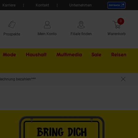
Karriere
Kontakt
Unternehmen
0
Artikel
Mein Konto
Filiale finden
Warenkorb
Prospekte
Mode
Haushalt
Multimedia
Sale
Externer Li
Reisen
Rechnung bezahlen***