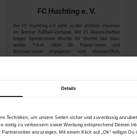
FC Huchting e. V.
Der FC Huchting e.V. zählt zu den größten Vereinen
im Bremer Fußball-Verband. Mit 21 Mannschaften
tragen Spieler:innen Woche für Woche das blau-
weiße Trikot. Über 26 Trainer:innen und
Betreuer:innen engagieren sich ehrenamtlich,
besonders in der Jugend- und Sozialarbeit.
Zur Vereinsseite
Details
e Techniken, um unsere Seiten sicher und zuverlässig anzubiet
ese stetig zu verbessern sowie Werbung entsprechend Deinen In
artnerseiten anzuzeigen. Mit einem Klick auf „Ok“ willigst Du