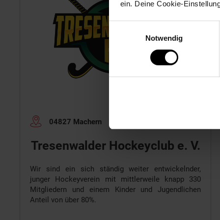
ein. Deine Cookie-Einstellun
Einwilligungsauswahl
Notwendig
04827 Machern
Tresenwalder Hockeyclub e. V.
Wir sind ein sich ständig weiter entwickelnder,
junger Hockeyverein mit mittlerweile knapp 330
Mitgliedern und einem Kinder und Jugendlichen
Anteil von über 80%.