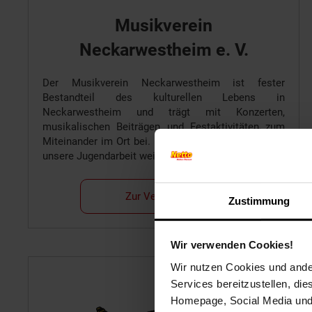
Musikverein
Neckarwestheim e. V.
Der Musikverein Neckarwestheim ist fester
Bestandteil des kulturellen Lebens in
Neckarwestheim und trägt mit Konzerten,
musikalischen Beiträgen und Festaktivitäten zum
Miteinander im Ort bei. Mit den Spenden wollen wir
unsere Jugendarbeit weiter stärken.
Zur Vereinsseite
Zustimmung
Wir verwenden Cookies!
Wir nutzen Cookies und ander
Services bereitzustellen, di
Homepage, Social Media und P