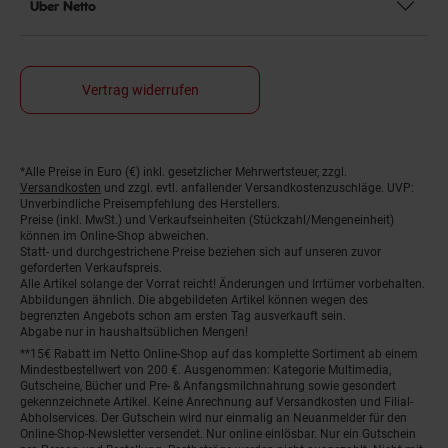
Über Netto
Vertrag widerrufen
Fußnoten
*Alle Preise in Euro (€) inkl. gesetzlicher Mehrwertsteuer, zzgl.
Versandkosten
und zzgl. evtl. anfallender Versandkostenzuschläge. UVP:
Unverbindliche Preisempfehlung des Herstellers.
Preise (inkl. MwSt.) und Verkaufseinheiten (Stückzahl/Mengeneinheit)
können im Online-Shop abweichen.
Statt- und durchgestrichene Preise beziehen sich auf unseren zuvor
geforderten Verkaufspreis.
Alle Artikel solange der Vorrat reicht! Änderungen und Irrtümer vorbehalten.
Abbildungen ähnlich. Die abgebildeten Artikel können wegen des
begrenzten Angebots schon am ersten Tag ausverkauft sein.
Abgabe nur in haushaltsüblichen Mengen!
**15€ Rabatt im Netto Online-Shop auf das komplette Sortiment ab einem
Mindestbestellwert von 200 €. Ausgenommen: Kategorie Multimedia,
Gutscheine, Bücher und Pre- & Anfangsmilchnahrung sowie gesondert
gekennzeichnete Artikel. Keine Anrechnung auf Versandkosten und Filial-
Abholservices. Der Gutschein wird nur einmalig an Neuanmelder für den
Online-Shop-Newsletter versendet. Nur online einlösbar. Nur ein Gutschein