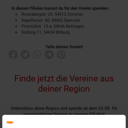
In diesen Filialen kannst du für den Verein spenden:
Rotenbergstr. 24, 54313 Zemmer
Kapellenstr. 60, 54662 Speicher
Prümtalstr. 15 a, 54646 Bettingen
Südring 11, 54634 Bitburg
Teile deinen Verein!
Finde jetzt die Vereine aus
deiner Region
Unterstütze deine Region und spende ab dem 03.08. für
gemeinnützige Vereine in unseren Filialen!
Rund 1400 gemeinnützige Vereine nehmen deutschlandweit