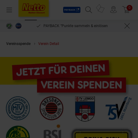
Payback
Prospekte
0
Arti
Menü
Suchfeld einblenden
Filiale finden
Warenkorb
PAYBACK °Punkte sammeln & einlösen
Vereinsspende
Verein Detail