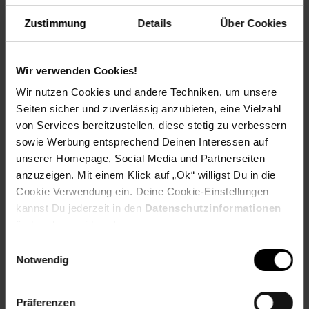
als Spendenpartner teil und freuen sich über deine
Zustimmung
Details
Über Cookies
Unterstützung.
Spende für einen Verein in deiner Region, indem du an der
Kasse auf den nächsten 10 ct Betrag aufrundest oder dein
Pfand am Pfandautomaten spendest.
Wir verwenden Cookies!
Wir nutzen Cookies und andere Techniken, um unsere
Welchen Verein du in deiner Region unterstützen kannst
Seiten sicher und zuverlässig anzubieten, eine Vielzahl
findest du hier heraus:
von Services bereitzustellen, diese stetig zu verbessern
sowie Werbung entsprechend Deinen Interessen auf
unserer Homepage, Social Media und Partnerseiten
anzuzeigen. Mit einem Klick auf „Ok“ willigst Du in die
Zurück zu Vereinsspende
Cookie Verwendung ein. Deine Cookie-Einstellungen
kannst Du jederzeit in den
Datenschutzinformationen
ändern bzw. widerrufen.
Weitere Online-Angebote
Fußzeile
Einwilligungsauswahl
Notwendig
Netto Reisen
TV-Shop
Weinwelt
Präferenzen