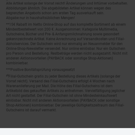
Alle Artikel solange der Vorrat reicht! Änderungen und Irrtümer vorbehalten.
Abbildungen ähnlich. Die abgebildeten Artikel können wegen des
begrenzten Angebots schon am ersten Tag ausverkauft sein.
Abgabe nur in haushaltsüblichen Mengen!
**15€ Rabatt im Netto Online-Shop auf das komplette Sortiment ab einem
Mindestbestellwert von 200 €. Ausgenommen: Kategorie Multimedia,
Gutscheine, Bücher und Pre- & Anfangsmilchnahrung sowie gesondert
gekennzeichnete Artikel. Keine Anrechnung auf Versandkosten und Filial-
Abholservices. Der Gutschein wird nur einmalig an Neuanmelder für den
Online-Shop-Newsletter versendet. Nur online einlösbar. Nur ein Gutschein
pro Person und Bestellung. Restbeträge werden nicht ausgezahlt. Nicht mit
anderen Aktionsvorteilen (PAYBACK oder sonstige Shop-Aktionen)
kombinierbar.
***Positive Bonitätsprüfung vorausgesetzt
²⁰Filial-Gutschein gratis zu jeder Bestellung dieses Artikels (solange der
Vorrat reicht). Versand des Filial-Gutscheins erfolgt 4 Wochen nach
Warenanlieferung per Mail. Die Höhe des Filial-Gutscheins ist dem
Artikelbild des gekauften Artikels zu entnehmen. Vervielfältigung jeglicher
Art nicht gestattet. Der Filial-Gutschein ist ohne Mindesteinkaufswert
einlösbar. Nicht mit anderen Aktionsvorteilen (PAYBACK oder sonstige
Shop-Aktionen) kombinierbar. Der jeweilige Gültigkeitszeitraum des Filial-
Gutscheins ist darauf vermerkt.