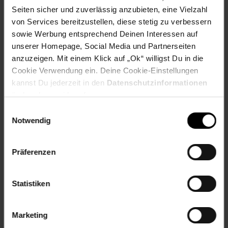
Seiten sicher und zuverlässig anzubieten, eine Vielzahl
von Services bereitzustellen, diese stetig zu verbessern
Weitere Online-Angebote
Fußzeile
sowie Werbung entsprechend Deinen Interessen auf
unserer Homepage, Social Media und Partnerseiten
Netto Reisen
TV-Shop
Weinwelt
anzuzeigen. Mit einem Klick auf „Ok“ willigst Du in die
Cookie Verwendung ein. Deine Cookie-Einstellungen
kannst Du jederzeit in den
Datenschutzinformationen
ändern bzw. widerrufen.
Einwilligungsauswahl
Notwendig
Rezeptwelt
NettoKOM
Karriere
Präferenzen
Statistiken
15€
**
Marketing
Newsletter Anmeldung
Abonniere unseren
Newsletter
und sichere
Gutschein