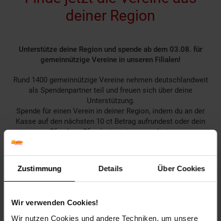
deiner Region
Unterstütze deine Region und spende ab dem 03.08. für
gemeinnützige Vereine in unseren Filialen!
Rund 1400 gemeinnützige Vereine nehmen deutschlandweit
als Spendenpartner teil und freuen sich über deine
Unterstützung.
Spende für einen Verein in deiner Region, indem du an der
Kasse auf den nächsten 10 ct Betrag aufrundest oder dein
Pfand am Pfandautomaten spendest.
Welchen Verein du in deiner Region unterstützen kannst
findest du hier heraus:
Zustimmung
Details
Über Cookies
Wir verwenden Cookies!
Zurück zu Vereinsspende
Wir nutzen Cookies und andere Techniken, um unsere