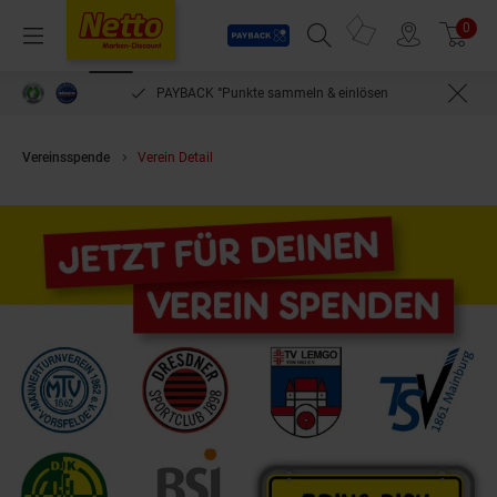
Payback
Prospekte
0
Arti
Menü
Suchfeld einblenden
Filiale finden
Warenkorb
PAYBACK °Punkte sammeln & einlösen
Vereinsspende
Verein Detail