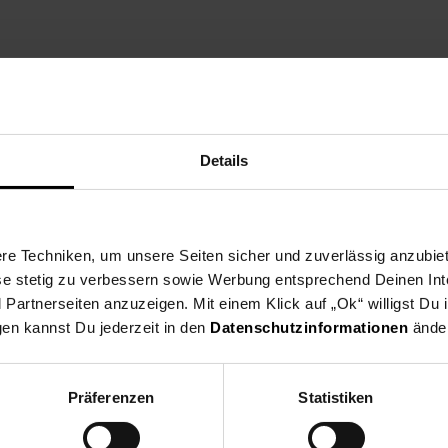
zt die Vereine aus dei
Details
ne Region und spende ab dem 03.08. für gemeinnützige Vereine in u
eine nehmen deutschlandweit als Spendenpartner teil und freuen si
 indem du an der Kasse auf den nächsten 10 ct Betrag aufrundest o
e Techniken, um unsere Seiten sicher und zuverlässig anzubiet
ese stetig zu verbessern sowie Werbung entsprechend Deinen In
en Verein du in deiner Region unterstützen kannst findest du hier h
artnerseiten anzuzeigen. Mit einem Klick auf „Ok“ willigst Du
gen kannst Du jederzeit in den
Datenschutzinformationen
änder
Präferenzen
Statistiken
Zurück zu Vereinsspende