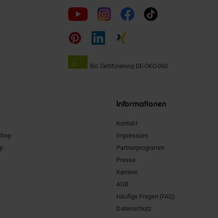
Folge
uns
auf
Bio Zertifizierung
DE-ÖKO-060
Unsere
Siegel
Informationen
Kontakt
Shop
Impressum
pp
Partnerprogramm
Presse
Karriere
AGB
Häufige Fragen (FAQ)
Datenschutz