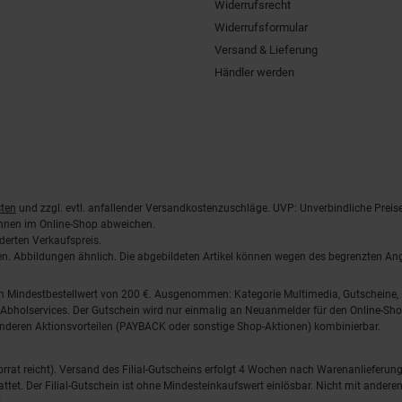
Widerrufsrecht
Widerrufsformular
Versand & Lieferung
Händler werden
ten
und zzgl. evtl. anfallender Versandkostenzuschläge. UVP: Unverbindliche Preis
önnen im Online-Shop abweichen.
derten Verkaufspreis.
lten. Abbildungen ähnlich. Die abgebildeten Artikel können wegen des begrenzten A
em Mindestbestellwert von 200 €. Ausgenommen: Kategorie Multimedia, Gutscheine
Abholservices. Der Gutschein wird nur einmalig an Neuanmelder für den Online-Shop
anderen Aktionsvorteilen (PAYBACK oder sonstige Shop-Aktionen) kombinierbar.
 Vorrat reicht). Versand des Filial-Gutscheins erfolgt 4 Wochen nach Warenanlieferung
stattet. Der Filial-Gutschein ist ohne Mindesteinkaufswert einlösbar. Nicht mit and
.