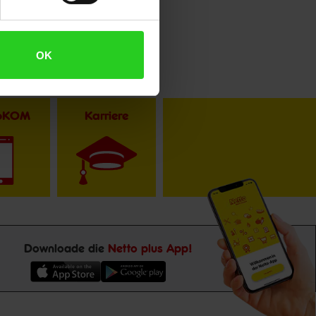
OK
toKOM
Karriere
Downloade die
Netto plus App!