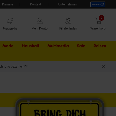
Karriere
Kontakt
Unternehmen
0
Artikel
Mein Konto
Filiale finden
Warenkorb
Prospekte
Mode
Haushalt
Multimedia
Sale
Externer Li
Reisen
chnung bezahlen***