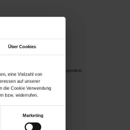
ner Region
Über Cookies
nseren Filialen!
ch über deine Unterstützung.
der dein Pfand am Pfandautomaten spendest.
en, eine Vielzahl von
teressen auf unserer
eraus:
 in die Cookie Verwendung
n bzw. widerrufen.
Marketing