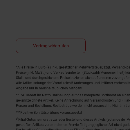
Vertrag widerrufen
Fußnoten
*Alle Preise in Euro (€) inkl. gesetzlicher Mehrwertsteuer, zzgl.
Versandkos
Preise (inkl. MwSt.) und Verkaufseinheiten (Stückzahl/Mengeneinheit) k
Statt- und durchgestrichene Preise beziehen sich auf unseren zuvor gefor
Alle Artikel solange der Vorrat reicht! Änderungen und Irrtümer vorbeha
Abgabe nur in haushaltsüblichen Mengen!
**15€ Rabatt im Netto Online-Shop auf das komplette Sortiment ab ein
gekennzeichnete Artikel. Keine Anrechnung auf Versandkosten und Filial-
Person und Bestellung. Restbeträge werden nicht ausgezahlt. Nicht mit 
***Positive Bonitätsprüfung vorausgesetzt
²⁰Filial-Gutschein gratis zu jeder Bestellung dieses Artikels (solange der
gekauften Artikels zu entnehmen. Vervielfältigung jeglicher Art nicht ge
Der jeweilige Gültigkeitszeitraum des Filial-Gutscheins ist darauf vermerkt