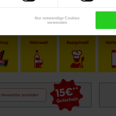
Nur notwendige Cookies
verwenden
Shop
Weinwelt
Rezeptwelt
Net
15€
**
m Newsletter anmelden
Gutschein