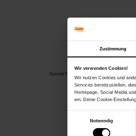
Finde jet
Zustimmung
Unterstütze dei
Rund 1400 gemeinnützige Ver
Wir verwenden Cookies!
Spende für einen Verein in deiner Region,
Wir nutzen Cookies und ander
Services bereitzustellen, di
Welch
Homepage, Social Media und P
ein. Deine Cookie-Einstellun
Einwilligungsauswahl
Notwendig