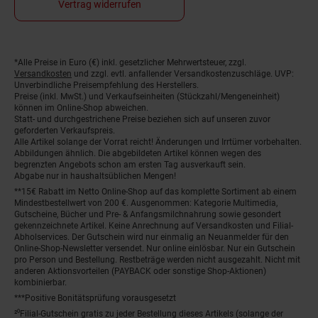
Vertrag widerrufen
Fußnoten
*Alle Preise in Euro (€) inkl. gesetzlicher Mehrwertsteuer, zzgl.
Versandkosten
und zzgl. evtl. anfallender Versandkostenzuschläge. UVP:
Unverbindliche Preisempfehlung des Herstellers.
Preise (inkl. MwSt.) und Verkaufseinheiten (Stückzahl/Mengeneinheit)
können im Online-Shop abweichen.
Statt- und durchgestrichene Preise beziehen sich auf unseren zuvor
geforderten Verkaufspreis.
Alle Artikel solange der Vorrat reicht! Änderungen und Irrtümer vorbehalten.
Abbildungen ähnlich. Die abgebildeten Artikel können wegen des
begrenzten Angebots schon am ersten Tag ausverkauft sein.
Abgabe nur in haushaltsüblichen Mengen!
**15€ Rabatt im Netto Online-Shop auf das komplette Sortiment ab einem
Mindestbestellwert von 200 €. Ausgenommen: Kategorie Multimedia,
Gutscheine, Bücher und Pre- & Anfangsmilchnahrung sowie gesondert
gekennzeichnete Artikel. Keine Anrechnung auf Versandkosten und Filial-
Abholservices. Der Gutschein wird nur einmalig an Neuanmelder für den
Online-Shop-Newsletter versendet. Nur online einlösbar. Nur ein Gutschein
pro Person und Bestellung. Restbeträge werden nicht ausgezahlt. Nicht mit
anderen Aktionsvorteilen (PAYBACK oder sonstige Shop-Aktionen)
kombinierbar.
***Positive Bonitätsprüfung vorausgesetzt
²⁰Filial-Gutschein gratis zu jeder Bestellung dieses Artikels (solange der