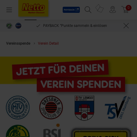
Payback
Prospekte
0
Arti
Menü
Suchfeld einblenden
Filiale finden
Warenkorb
PAYBACK °Punkte sammeln & einlösen
Vereinsspende
Verein Detail