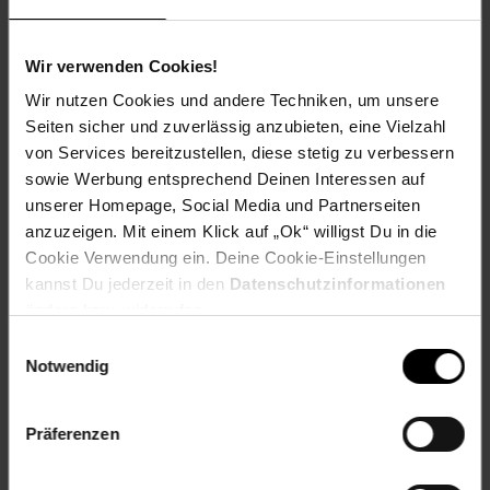
Pfand am Pfandautomaten spendest.
Welchen Verein du in deiner Region unterstützen kannst
Wir verwenden Cookies!
findest du hier heraus:
Wir nutzen Cookies und andere Techniken, um unsere
Seiten sicher und zuverlässig anzubieten, eine Vielzahl
von Services bereitzustellen, diese stetig zu verbessern
sowie Werbung entsprechend Deinen Interessen auf
Zurück zu Vereinsspende
unserer Homepage, Social Media und Partnerseiten
anzuzeigen. Mit einem Klick auf „Ok“ willigst Du in die
Cookie Verwendung ein. Deine Cookie-Einstellungen
Weitere Online-Angebote
Fußzeile
kannst Du jederzeit in den
Datenschutzinformationen
ändern bzw. widerrufen.
Netto Reisen
TV-Shop
Weinwelt
Einwilligungsauswahl
Notwendig
Präferenzen
Rezeptwelt
NettoKOM
Karriere