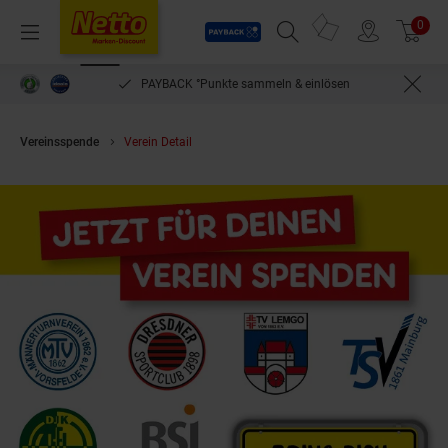
Payback
Prospekte
0
Arti
Menü
Suchfeld einblenden
Filiale finden
Warenkorb
PAYBACK °Punkte sammeln & einlösen
Vereinsspende
Verein Detail