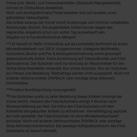
Preise (inkl. MwSt.) und Verkaufseinheiten (Stückzahl/Mengeneinheit)
können im Online-Shop abweichen.
Statt- und durchgestrichene Preise beziehen sich auf unseren zuvor
geforderten Verkaufspreis.
Alle Artikel solange der Vorrat reicht! Änderungen und Irrtümer vorbehalten.
Abbildungen ähnlich. Die abgebildeten Artikel können wegen des
begrenzten Angebots schon am ersten Tag ausverkauft sein.
Abgabe nur in haushaltsüblichen Mengen!
**15€ Rabatt im Netto Online-Shop auf das komplette Sortiment ab einem
Mindestbestellwert von 200 €. Ausgenommen: Kategorie Multimedia,
Gutscheine, Bücher und Pre- & Anfangsmilchnahrung sowie gesondert
gekennzeichnete Artikel. Keine Anrechnung auf Versandkosten und Filial-
Abholservices. Der Gutschein wird nur einmalig an Neuanmelder für den
Online-Shop-Newsletter versendet. Nur online einlösbar. Nur ein Gutschein
pro Person und Bestellung. Restbeträge werden nicht ausgezahlt. Nicht mit
anderen Aktionsvorteilen (PAYBACK oder sonstige Shop-Aktionen)
kombinierbar.
***Positive Bonitätsprüfung vorausgesetzt
²⁰Filial-Gutschein gratis zu jeder Bestellung dieses Artikels (solange der
Vorrat reicht). Versand des Filial-Gutscheins erfolgt 4 Wochen nach
Warenanlieferung per Mail. Die Höhe des Filial-Gutscheins ist dem
Artikelbild des gekauften Artikels zu entnehmen. Vervielfältigung jeglicher
Art nicht gestattet. Der Filial-Gutschein ist ohne Mindesteinkaufswert
einlösbar. Nicht mit anderen Aktionsvorteilen (PAYBACK oder sonstige
Shop-Aktionen) kombinierbar. Der jeweilige Gültigkeitszeitraum des Filial-
Gutscheins ist darauf vermerkt.