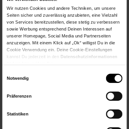
Wir nutzen Cookies und andere Techniken, um unsere
Seiten sicher und zuverlässig anzubieten, eine Vielzahl
Zurück zu Vereinsspende
von Services bereitzustellen, diese stetig zu verbessern
sowie Werbung entsprechend Deinen Interessen auf
Weitere Online-Angebote
Fußzeile
unserer Homepage, Social Media und Partnerseiten
anzuzeigen. Mit einem Klick auf „Ok“ willigst Du in die
Cookie Verwendung ein. Deine Cookie-Einstellungen
Netto Reisen
TV-Shop
Weinwelt
kannst Du jederzeit in den
Datenschutzinformationen
ändern bzw. widerrufen.
Einwilligungsauswahl
Notwendig
Rezeptwelt
NettoKOM
Karriere
Präferenzen
Statistiken