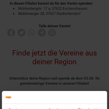
In diesen Filialen kannst du für den Verein spenden:
Mühlenbergstr. 17 a, 37632 Eschershausen
Mühlenanger 28, 37627 Stadtoldendorf
Teile deinen Verein!
Finde jetzt die Vereine aus
deiner Region
Unterstütze deine Region und spende ab dem 03.08. für
gemeinnützige Vereine in unseren Filialen!
Rund 1400 gemeinnützige Vereine nehmen deutschlandweit
als Spendenpartner teil und freuen sich über deine
Unterstützung.
Spende für einen Verein in deiner Region, indem du an der