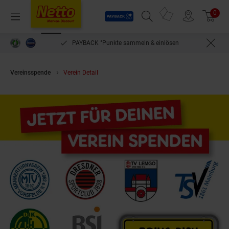
Payback
Prospekte
0
Arti
Menü
Suchfeld einblenden
Filiale finden
Warenkorb
PAYBACK °Punkte sammeln & einlösen
Vereinsspende
Verein Detail