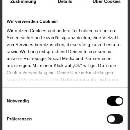
Zustimmung
Details
Über Cookies
Kasse auf den nächsten 10 ct Betrag aufrundest oder dein
Pfand am Pfandautomaten spendest.
Wir verwenden Cookies!
Welchen Verein du in deiner Region unterstützen kannst
findest du hier heraus:
Wir nutzen Cookies und andere Techniken, um unsere
Seiten sicher und zuverlässig anzubieten, eine Vielzahl
von Services bereitzustellen, diese stetig zu verbessern
sowie Werbung entsprechend Deinen Interessen auf
unserer Homepage, Social Media und Partnerseiten
Zurück zu Vereinsspende
anzuzeigen. Mit einem Klick auf „Ok“ willigst Du in die
Cookie Verwendung ein. Deine Cookie-Einstellungen
Weitere Online-Angebote
Fußzeile
kannst Du jederzeit in den
Datenschutzinformationen
ändern bzw. widerrufen.
Einwilligungsauswahl
Netto Reisen
TV-Shop
Weinwelt
Notwendig
Präferenzen