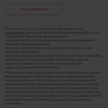
Vertrag widerrufen
Fußnoten
*Alle Preise in Euro (€) inkl. gesetzlicher Mehrwertsteuer, zzgl.
Versandkosten
und zzgl. evtl. anfallender Versandkostenzuschläge. UVP:
Unverbindliche Preisempfehlung des Herstellers.
Preise (inkl. MwSt.) und Verkaufseinheiten (Stückzahl/Mengeneinheit)
können im Online-Shop abweichen.
Statt- und durchgestrichene Preise beziehen sich auf unseren zuvor
geforderten Verkaufspreis.
Alle Artikel solange der Vorrat reicht! Änderungen und Irrtümer vorbehalten.
Abbildungen ähnlich. Die abgebildeten Artikel können wegen des
begrenzten Angebots schon am ersten Tag ausverkauft sein.
Abgabe nur in haushaltsüblichen Mengen!
**15€ Rabatt im Netto Online-Shop auf das komplette Sortiment ab einem
Mindestbestellwert von 200 €. Ausgenommen: Kategorie Multimedia,
Gutscheine, Bücher und Pre- & Anfangsmilchnahrung sowie gesondert
gekennzeichnete Artikel. Keine Anrechnung auf Versandkosten und Filial-
Abholservices. Der Gutschein wird nur einmalig an Neuanmelder für den
Online-Shop-Newsletter versendet. Nur online einlösbar. Nur ein Gutschein
pro Person und Bestellung. Restbeträge werden nicht ausgezahlt. Nicht mit
anderen Aktionsvorteilen (PAYBACK oder sonstige Shop-Aktionen)
kombinierbar.
***Positive Bonitätsprüfung vorausgesetzt