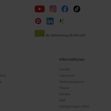
Folge
uns
auf
Bio Zertifizierung
DE-ÖKO-060
Unsere
Siegel
Informationen
Kontakt
Shop
Impressum
pp
Partnerprogramm
Presse
Karriere
AGB
Häufige Fragen (FAQ)
Datenschutz