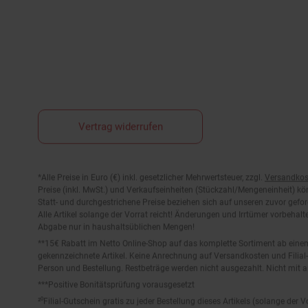
Vertrag widerrufen
Fußnoten
*Alle Preise in Euro (€) inkl. gesetzlicher Mehrwertsteuer, zzgl.
Versandkos
Preise (inkl. MwSt.) und Verkaufseinheiten (Stückzahl/Mengeneinheit) k
Statt- und durchgestrichene Preise beziehen sich auf unseren zuvor gefor
Alle Artikel solange der Vorrat reicht! Änderungen und Irrtümer vorbeha
Abgabe nur in haushaltsüblichen Mengen!
**15€ Rabatt im Netto Online-Shop auf das komplette Sortiment ab ein
gekennzeichnete Artikel. Keine Anrechnung auf Versandkosten und Filial-
Person und Bestellung. Restbeträge werden nicht ausgezahlt. Nicht mit 
***Positive Bonitätsprüfung vorausgesetzt
²⁰Filial-Gutschein gratis zu jeder Bestellung dieses Artikels (solange der
gekauften Artikels zu entnehmen. Vervielfältigung jeglicher Art nicht ge
Der jeweilige Gültigkeitszeitraum des Filial-Gutscheins ist darauf vermerkt