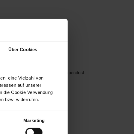
ner Region
Über Cookies
nseren Filialen!
ch über deine Unterstützung.
der dein Pfand am Pfandautomaten spendest.
en, eine Vielzahl von
eraus:
teressen auf unserer
 in die Cookie Verwendung
n bzw. widerrufen.
Marketing