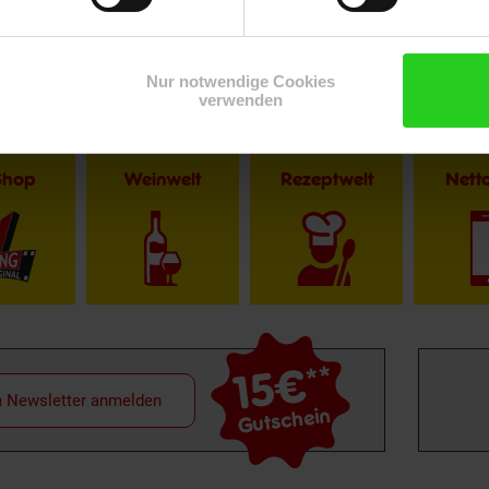
Nur notwendige Cookies
verwenden
Shop
Weinwelt
Rezeptwelt
Net
15€
**
m Newsletter anmelden
Gutschein