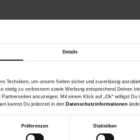
zt die Vereine aus dei
Details
ne Region und spende ab dem 03.08. für gemeinnützige Vereine in u
eine nehmen deutschlandweit als Spendenpartner teil und freuen si
 indem du an der Kasse auf den nächsten 10 ct Betrag aufrundest o
e Techniken, um unsere Seiten sicher und zuverlässig anzubiet
en Verein du in deiner Region unterstützen kannst findest du hier h
ese stetig zu verbessern sowie Werbung entsprechend Deinen In
artnerseiten anzuzeigen. Mit einem Klick auf „Ok“ willigst Du
gen kannst Du jederzeit in den
Datenschutzinformationen
änder
Präferenzen
Statistiken
Zurück zu Vereinsspende