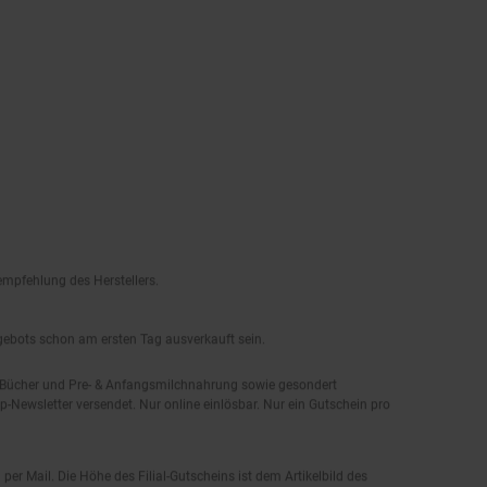
empfehlung des Herstellers.
ngebots schon am ersten Tag ausverkauft sein.
, Bücher und Pre- & Anfangsmilchnahrung sowie gesondert
-Newsletter versendet. Nur online einlösbar. Nur ein Gutschein pro
 per Mail. Die Höhe des Filial-Gutscheins ist dem Artikelbild des
eren Aktionsvorteilen (PAYBACK oder sonstige Shop-Aktionen) kombinierbar.