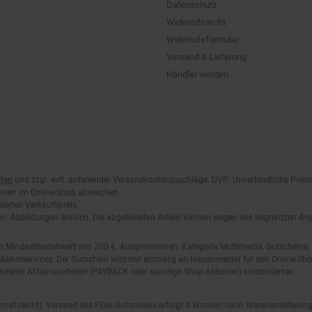
Widerrufsrecht
Widerrufsformular
Versand & Lieferung
Händler werden
ten
und zzgl. evtl. anfallender Versandkostenzuschläge. UVP: Unverbindliche Preis
önnen im Online-Shop abweichen.
derten Verkaufspreis.
lten. Abbildungen ähnlich. Die abgebildeten Artikel können wegen des begrenzten A
em Mindestbestellwert von 200 €. Ausgenommen: Kategorie Multimedia, Gutscheine
Abholservices. Der Gutschein wird nur einmalig an Neuanmelder für den Online-Shop
anderen Aktionsvorteilen (PAYBACK oder sonstige Shop-Aktionen) kombinierbar.
 Vorrat reicht). Versand des Filial-Gutscheins erfolgt 4 Wochen nach Warenanlieferung
stattet. Der Filial-Gutschein ist ohne Mindesteinkaufswert einlösbar. Nicht mit and
.