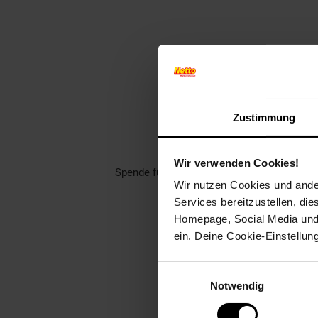
Finde jet
Zustimmung
Unterstütze dei
Rund 1400 gemeinnützige Ver
Wir verwenden Cookies!
Spende für einen Verein in deiner Region,
Wir nutzen Cookies und ander
Welch
Services bereitzustellen, di
Homepage, Social Media und P
ein. Deine Cookie-Einstellun
Einwilligungsauswahl
Notwendig