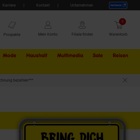
Karriere
Kontakt
Unternehmen
0
Artikel
Mein Konto
Filiale finden
Warenkorb
Prospekte
Mode
Haushalt
Multimedia
Sale
Externer Li
Reisen
chnung bezahlen***