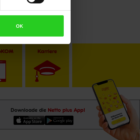
OK
toKOM
Karriere
Downloade die
Netto plus App!