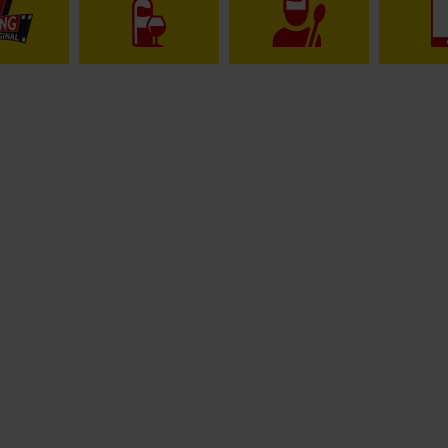
15€
**
m Newsletter anmelden
Gutschein
Folge
uns
auf
Bio Zertifizierung
DE-ÖKO-060
Unsere
Siegel
Informationen