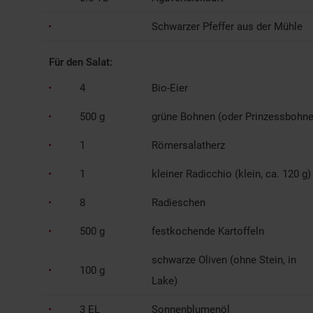
Schwarzer Pfeffer aus der Mühle
Für den Salat:
4
Bio-Eier
500 g
grüne Bohnen (oder Prinzessbohne
1
Römersalatherz
1
kleiner Radicchio (klein, ca. 120 g)
8
Radieschen
500 g
festkochende Kartoffeln
schwarze Oliven (ohne Stein, in
100 g
Lake)
3 EL
Sonnenblumenöl