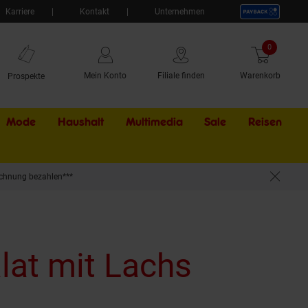
Karriere
Kontakt
Unternehmen
0
Artikel
Mein Konto
Filiale finden
Warenkorb
Prospekte
Mode
Haushalt
Multimedia
Sale
Externer Li
Reisen
chnung bezahlen***
lat mit Lachs