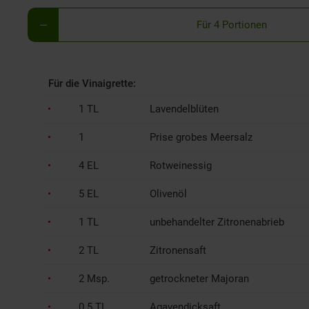
Für 4 Portionen
Für die Vinaigrette:
1 TL
Lavendelblüten
1
Prise grobes Meersalz
4 EL
Rotweinessig
5 EL
Olivenöl
1 TL
unbehandelter Zitronenabrieb
2 TL
Zitronensaft
2 Msp.
getrockneter Majoran
0.5 TL
Agavendicksaft