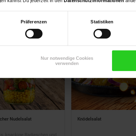
gen kannst Du jederzeit in den
Datenschutzinformationen
änder
Präferenzen
Statistiken
Nur notwendige Cookies
verwenden
cher Nudelsalat
Knödelsalat
s, knackige Radieschen und