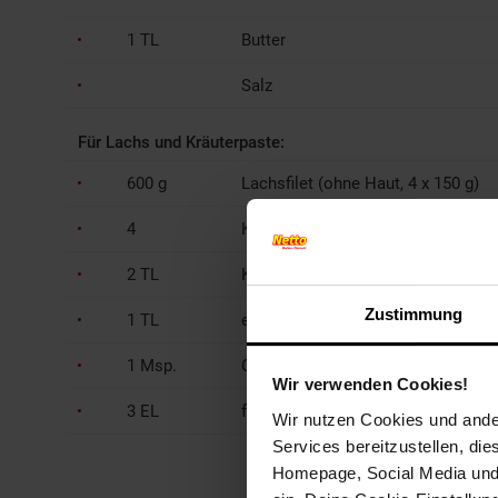
1 TL
Butter
Salz
Für Lachs und Kräuterpaste:
600 g
Lachsfilet (ohne Haut, 4 x 150 g)
4
Knoblauchzehen
2 TL
Kräuter der Provence
Zustimmung
1 TL
edelsüßes Paprikapulver
1 Msp.
Cayennepfeffer
Wir verwenden Cookies!
3 EL
flüssige Butter
Wir nutzen Cookies und ander
Services bereitzustellen, di
Homepage, Social Media und P