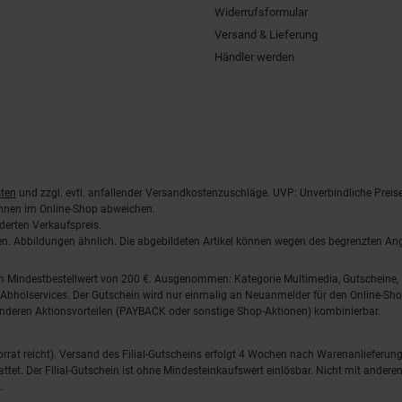
Widerrufsformular
Versand & Lieferung
Händler werden
ten
und zzgl. evtl. anfallender Versandkostenzuschläge. UVP: Unverbindliche Preis
önnen im Online-Shop abweichen.
derten Verkaufspreis.
lten. Abbildungen ähnlich. Die abgebildeten Artikel können wegen des begrenzten A
em Mindestbestellwert von 200 €. Ausgenommen: Kategorie Multimedia, Gutscheine
Abholservices. Der Gutschein wird nur einmalig an Neuanmelder für den Online-Shop
anderen Aktionsvorteilen (PAYBACK oder sonstige Shop-Aktionen) kombinierbar.
 Vorrat reicht). Versand des Filial-Gutscheins erfolgt 4 Wochen nach Warenanlieferung
stattet. Der Filial-Gutschein ist ohne Mindesteinkaufswert einlösbar. Nicht mit and
.