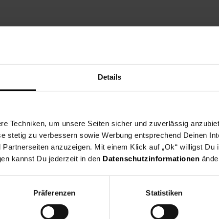
zt die Vereine aus dei
Details
ne Region und spende ab dem 03.08. für gemeinnützige Vereine in u
eine nehmen deutschlandweit als Spendenpartner teil und freuen si
 indem du an der Kasse auf den nächsten 10 ct Betrag aufrundest o
e Techniken, um unsere Seiten sicher und zuverlässig anzubiet
en Verein du in deiner Region unterstützen kannst findest du hier h
ese stetig zu verbessern sowie Werbung entsprechend Deinen In
artnerseiten anzuzeigen. Mit einem Klick auf „Ok“ willigst Du
gen kannst Du jederzeit in den
Datenschutzinformationen
änder
Zurück zu Vereinsspende
Präferenzen
Statistiken