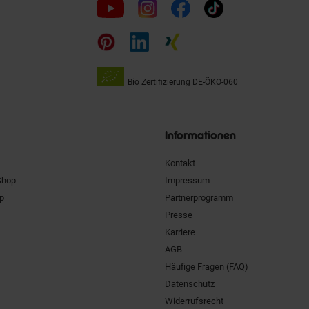
Folge
uns
auf
Bio Zertifizierung
DE-ÖKO-060
Unsere
Siegel
Informationen
Kontakt
Shop
Impressum
pp
Partnerprogramm
Presse
Karriere
AGB
Häufige Fragen (FAQ)
Datenschutz
Widerrufsrecht