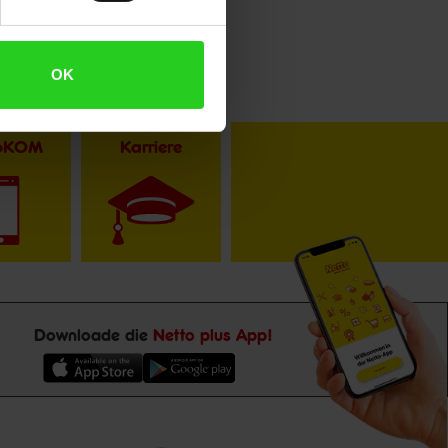
OK
toKOM
Karriere
Downloade die
Netto plus App!