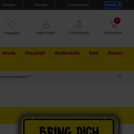
Karriere
Kontakt
Unternehmen
0
Artikel
Mein Konto
Filiale finden
Warenkorb
Prospekte
Mode
Haushalt
Multimedia
Sale
Externer Li
Reisen
chnung bezahlen***