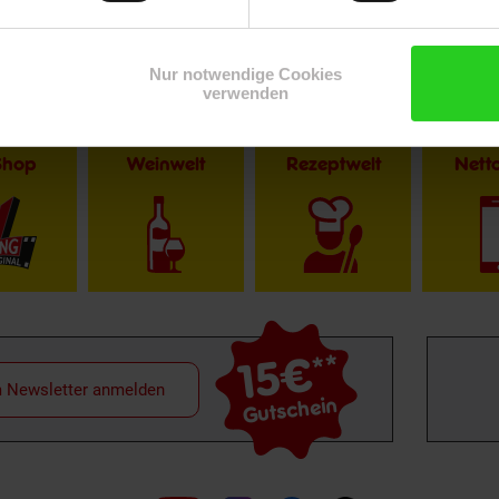
Nur notwendige Cookies
verwenden
Shop
Weinwelt
Rezeptwelt
Net
15€
**
m Newsletter anmelden
Gutschein