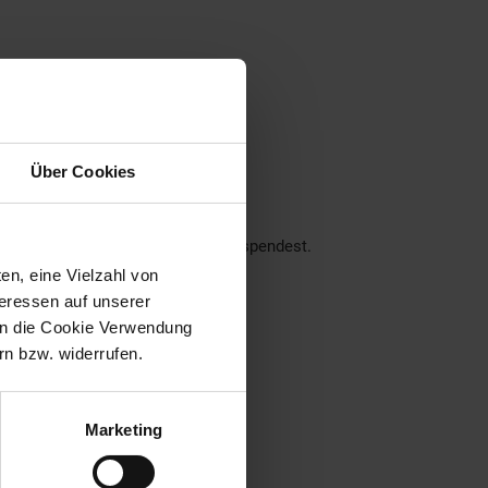
ner Region
Über Cookies
nseren Filialen!
ch über deine Unterstützung.
der dein Pfand am Pfandautomaten spendest.
en, eine Vielzahl von
eraus:
teressen auf unserer
 in die Cookie Verwendung
n bzw. widerrufen.
Marketing