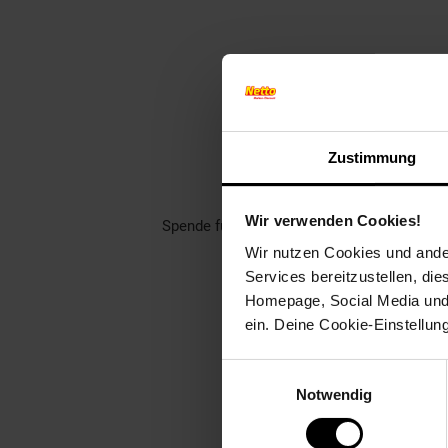
Finde jet
Zustimmung
Unterstütze dei
Rund 1400 gemeinnützige Ver
Wir verwenden Cookies!
Spende für einen Verein in deiner Region,
Wir nutzen Cookies und ander
Welch
Services bereitzustellen, di
Homepage, Social Media und P
ein. Deine Cookie-Einstellun
Einwilligungsauswahl
Notwendig