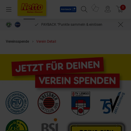
Payback
Prospekte
0
Arti
Menü
Suchfeld einblenden
Filiale finden
Warenkorb
PAYBACK °Punkte sammeln & einlösen
Vereinsspende
Verein Detail