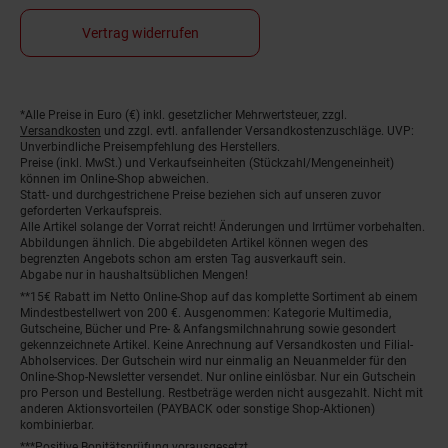
Vertrag widerrufen
Fußnoten
*Alle Preise in Euro (€) inkl. gesetzlicher Mehrwertsteuer, zzgl.
Versandkosten
und zzgl. evtl. anfallender Versandkostenzuschläge. UVP:
Unverbindliche Preisempfehlung des Herstellers.
Preise (inkl. MwSt.) und Verkaufseinheiten (Stückzahl/Mengeneinheit)
können im Online-Shop abweichen.
Statt- und durchgestrichene Preise beziehen sich auf unseren zuvor
geforderten Verkaufspreis.
Alle Artikel solange der Vorrat reicht! Änderungen und Irrtümer vorbehalten.
Abbildungen ähnlich. Die abgebildeten Artikel können wegen des
begrenzten Angebots schon am ersten Tag ausverkauft sein.
Abgabe nur in haushaltsüblichen Mengen!
**15€ Rabatt im Netto Online-Shop auf das komplette Sortiment ab einem
Mindestbestellwert von 200 €. Ausgenommen: Kategorie Multimedia,
Gutscheine, Bücher und Pre- & Anfangsmilchnahrung sowie gesondert
gekennzeichnete Artikel. Keine Anrechnung auf Versandkosten und Filial-
Abholservices. Der Gutschein wird nur einmalig an Neuanmelder für den
Online-Shop-Newsletter versendet. Nur online einlösbar. Nur ein Gutschein
pro Person und Bestellung. Restbeträge werden nicht ausgezahlt. Nicht mit
anderen Aktionsvorteilen (PAYBACK oder sonstige Shop-Aktionen)
kombinierbar.
***Positive Bonitätsprüfung vorausgesetzt