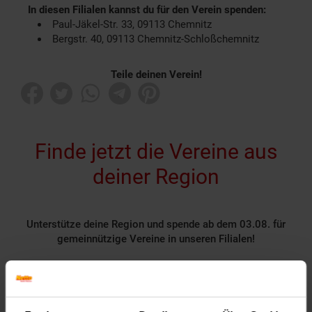
In diesen Filialen kannst du für den Verein spenden:
Paul-Jäkel-Str. 33, 09113 Chemnitz
Bergstr. 40, 09113 Chemnitz-Schloßchemnitz
Teile deinen Verein!
Finde jetzt die Vereine aus
deiner Region
Unterstütze deine Region und spende ab dem 03.08. für
gemeinnützige Vereine in unseren Filialen!
Rund 1400 gemeinnützige Vereine nehmen deutschlandweit
als Spendenpartner teil und freuen sich über deine
Unterstützung.
Spende für einen Verein in deiner Region, indem du an der