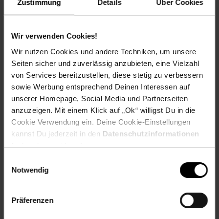
Zustimmung
Details
Über Cookies
Kasse auf den nächsten 10 ct Betrag aufrundest oder dein
Pfand am Pfandautomaten spendest.
Wir verwenden Cookies!
Welchen Verein du in deiner Region unterstützen kannst
findest du hier heraus:
Wir nutzen Cookies und andere Techniken, um unsere
Seiten sicher und zuverlässig anzubieten, eine Vielzahl
von Services bereitzustellen, diese stetig zu verbessern
sowie Werbung entsprechend Deinen Interessen auf
unserer Homepage, Social Media und Partnerseiten
Zurück zu Vereinsspende
anzuzeigen. Mit einem Klick auf „Ok“ willigst Du in die
Cookie Verwendung ein. Deine Cookie-Einstellungen
Weitere Online-Angebote
Fußzeile
kannst Du jederzeit in den
Datenschutzinformationen
ändern bzw. widerrufen.
Einwilligungsauswahl
Netto Reisen
TV-Shop
Weinwelt
Notwendig
Präferenzen