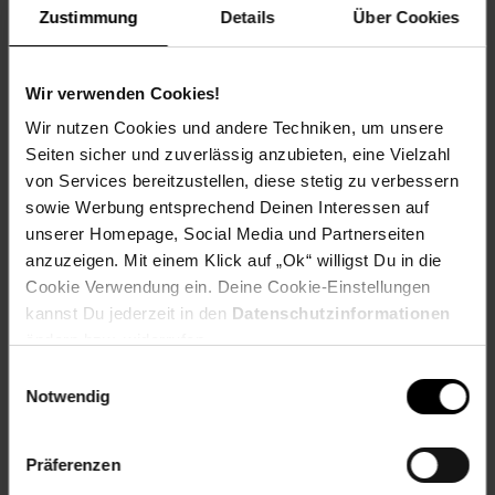
Zustimmung
Details
Über Cookies
Spende für einen Verein in deiner Region, indem du an der
Kasse auf den nächsten 10 ct Betrag aufrundest oder dein
Pfand am Pfandautomaten spendest.
Wir verwenden Cookies!
Welchen Verein du in deiner Region unterstützen kannst
Wir nutzen Cookies und andere Techniken, um unsere
findest du hier heraus:
Seiten sicher und zuverlässig anzubieten, eine Vielzahl
von Services bereitzustellen, diese stetig zu verbessern
sowie Werbung entsprechend Deinen Interessen auf
unserer Homepage, Social Media und Partnerseiten
Zurück zu Vereinsspende
anzuzeigen. Mit einem Klick auf „Ok“ willigst Du in die
Cookie Verwendung ein. Deine Cookie-Einstellungen
kannst Du jederzeit in den
Datenschutzinformationen
Weitere Online-Angebote
Fußzeile
ändern bzw. widerrufen.
Einwilligungsauswahl
Netto Reisen
TV-Shop
Weinwelt
Notwendig
Präferenzen