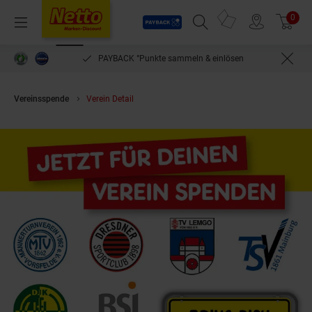
Payback
Prospekte
0
Arti
Menü
Suchfeld einblenden
Filiale finden
Warenkorb
PAYBACK °Punkte sammeln & einlösen
Vereinsspende
Verein Detail