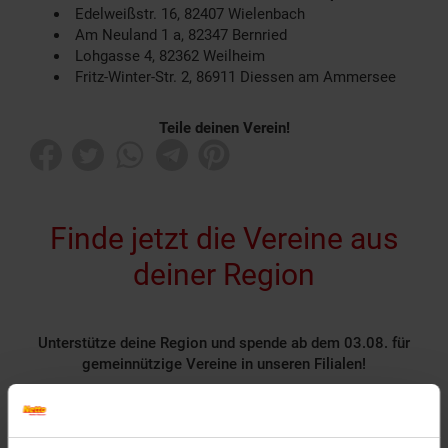
Edelweißstr. 16, 82407 Wielenbach
Am Neuland 1 a, 82347 Bernried
Lohgasse 4, 82362 Weilheim
Fritz-Winter-Str. 2, 86911 Diessen am Ammersee
Teile deinen Verein!
Finde jetzt die Vereine aus
deiner Region
Unterstütze deine Region und spende ab dem 03.08. für
gemeinnützige Vereine in unseren Filialen!
Rund 1400 gemeinnützige Vereine nehmen deutschlandweit
als Spendenpartner teil und freuen sich über deine
Unterstützung.