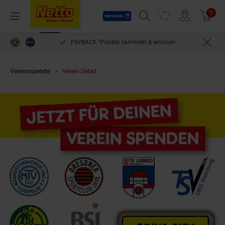
Payback
Prospekte
0
Arti
Menü
Suchfeld einblenden
Filiale finden
Warenkorb
PAYBACK °Punkte sammeln & einlösen
Vereinsspende
Verein Detail