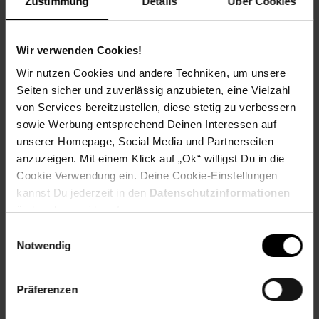
Zustimmung
Details
Über Cookies
Kasse auf den nächsten 10 ct Betrag aufrundest oder dein
Pfand am Pfandautomaten spendest.
Wir verwenden Cookies!
Welchen Verein du in deiner Region unterstützen kannst
findest du hier heraus:
Wir nutzen Cookies und andere Techniken, um unsere
Seiten sicher und zuverlässig anzubieten, eine Vielzahl
von Services bereitzustellen, diese stetig zu verbessern
sowie Werbung entsprechend Deinen Interessen auf
unserer Homepage, Social Media und Partnerseiten
Zurück zu Vereinsspende
anzuzeigen. Mit einem Klick auf „Ok“ willigst Du in die
Cookie Verwendung ein. Deine Cookie-Einstellungen
Weitere Online-Angebote
Fußzeile
kannst Du jederzeit in den
Datenschutzinformationen
ändern bzw. widerrufen.
Netto Reisen
TV-Shop
Weinwelt
Einwilligungsauswahl
Notwendig
Präferenzen