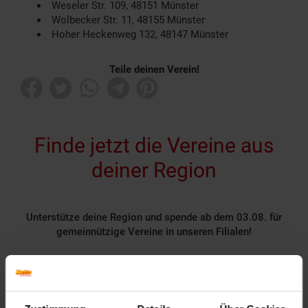
Weseler Str. 109, 48151 Münster
Wolbecker Str. 11, 48155 Münster
Hoher Heckenweg 132, 48147 Münster
Teile deinen Verein!
Finde jetzt die Vereine aus
deiner Region
Unterstütze deine Region und spende ab dem 03.08. für
gemeinnützige Vereine in unseren Filialen!
Rund 1400 gemeinnützige Vereine nehmen deutschlandweit
als Spendenpartner teil und freuen sich über deine
Unterstützung.
Spende für einen Verein in deiner Region, indem du an der