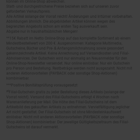
Statt- und durchgestrichene Preise beziehen sich auf unseren zuvor
geforderten Verkaufspreis.
Alle Artikel solange der Vorrat reicht! Änderungen und Irrtümer vorbehalten.
Abbildungen ähnlich. Die abgebildeten Artikel können wegen des
begrenzten Angebots schon am ersten Tag ausverkauft sein.
Abgabe nur in haushaltsüblichen Mengen!
**15€ Rabatt im Netto Online-Shop auf das komplette Sortiment ab einem
Mindestbestellwert von 200 €. Ausgenommen: Kategorie Multimedia,
Gutscheine, Bücher und Pre- & Anfangsmilchnahrung sowie gesondert
gekennzeichnete Artikel. Keine Anrechnung auf Versandkosten und Filial-
Abholservices. Der Gutschein wird nur einmalig an Neuanmelder für den
Online-Shop-Newsletter versendet. Nur online einlösbar. Nur ein Gutschein
pro Person und Bestellung. Restbeträge werden nicht ausgezahlt. Nicht mit
anderen Aktionsvorteilen (PAYBACK oder sonstige Shop-Aktionen)
kombinierbar.
***Positive Bonitätsprüfung vorausgesetzt
²⁰Filial-Gutschein gratis zu jeder Bestellung dieses Artikels (solange der
Vorrat reicht). Versand des Filial-Gutscheins erfolgt 4 Wochen nach
Warenanlieferung per Mail. Die Höhe des Filial-Gutscheins ist dem
Artikelbild des gekauften Artikels zu entnehmen. Vervielfältigung jeglicher
Art nicht gestattet. Der Filial-Gutschein ist ohne Mindesteinkaufswert
einlösbar. Nicht mit anderen Aktionsvorteilen (PAYBACK oder sonstige
Shop-Aktionen) kombinierbar. Der jeweilige Gültigkeitszeitraum des Filial-
Gutscheins ist darauf vermerkt.