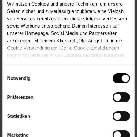
Wir nutzen Cookies und andere Techniken, um unsere
Zurück zu Vereinsspende
Seiten sicher und zuverlässig anzubieten, eine Vielzahl
von Services bereitzustellen, diese stetig zu verbessern
sowie Werbung entsprechend Deinen Interessen auf
Weitere Online-Angebote
Fußzeile
unserer Homepage, Social Media und Partnerseiten
anzuzeigen. Mit einem Klick auf „Ok“ willigst Du in die
Netto Reisen
TV-Shop
Weinwelt
Cookie Verwendung ein. Deine Cookie-Einstellungen
kannst Du jederzeit in den
Datenschutzinformationen
ändern bzw. widerrufen.
Einwilligungsauswahl
Notwendig
Rezeptwelt
NettoKOM
Karriere
Präferenzen
Statistiken
Marketing