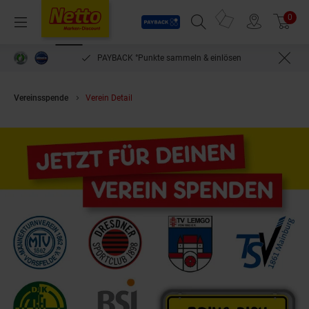
Payback
Prospekte
0
Arti
Menü
Suchfeld einblenden
Filiale finden
Warenkorb
PAYBACK °Punkte sammeln & einlösen
Vereinsspende
Verein Detail