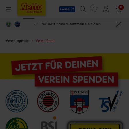
Payback
Prospekte
0
Arti
Menü
Suchfeld einblenden
Filiale finden
Warenkorb
PAYBACK °Punkte sammeln & einlösen
Vereinsspende
Verein Detail