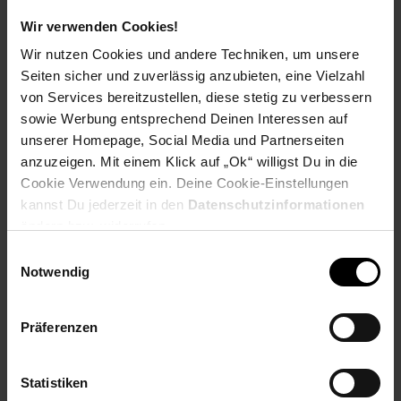
findest du hier heraus:
Wir verwenden Cookies!
Wir nutzen Cookies und andere Techniken, um unsere
Seiten sicher und zuverlässig anzubieten, eine Vielzahl
von Services bereitzustellen, diese stetig zu verbessern
Zurück zu Vereinsspende
sowie Werbung entsprechend Deinen Interessen auf
unserer Homepage, Social Media und Partnerseiten
anzuzeigen. Mit einem Klick auf „Ok“ willigst Du in die
Weitere Online-Angebote
Fußzeile
Cookie Verwendung ein. Deine Cookie-Einstellungen
kannst Du jederzeit in den
Datenschutzinformationen
Netto Reisen
TV-Shop
Weinwelt
ändern bzw. widerrufen.
Einwilligungsauswahl
Notwendig
Präferenzen
Rezeptwelt
NettoKOM
Karriere
Statistiken