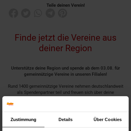
Teile deinen Verein!
Finde jetzt die Vereine aus
deiner Region
Unterstütze deine Region und spende ab dem 03.08. für
gemeinnützige Vereine in unseren Filialen!
Rund 1400 gemeinnützige Vereine nehmen deutschlandweit
als Spendenpartner teil und freuen sich über deine
Unterstützung.
Spende für einen Verein in deiner Region, indem du an der
Kasse auf den nächsten 10 ct Betrag aufrundest oder dein
Pfand am Pfandautomaten spendest.
Zustimmung
Details
Über Cookies
Welchen Verein du in deiner Region unterstützen kannst