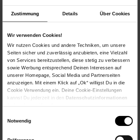
Rund 1400 gemeinnützige Vereine nehmen deutschlandweit
als Spendenpartner teil und freuen sich über deine
Zustimmung
Details
Über Cookies
Unterstützung.
Spende für einen Verein in deiner Region, indem du an der
Kasse auf den nächsten 10 ct Betrag aufrundest oder dein
Wir verwenden Cookies!
Pfand am Pfandautomaten spendest.
Wir nutzen Cookies und andere Techniken, um unsere
Welchen Verein du in deiner Region unterstützen kannst
Seiten sicher und zuverlässig anzubieten, eine Vielzahl
findest du hier heraus:
von Services bereitzustellen, diese stetig zu verbessern
sowie Werbung entsprechend Deinen Interessen auf
unserer Homepage, Social Media und Partnerseiten
anzuzeigen. Mit einem Klick auf „Ok“ willigst Du in die
Zurück zu Vereinsspende
Cookie Verwendung ein. Deine Cookie-Einstellungen
kannst Du jederzeit in den
Datenschutzinformationen
ändern bzw. widerrufen.
Weitere Online-Angebote
Fußzeile
Einwilligungsauswahl
Notwendig
Netto Reisen
TV-Shop
Weinwelt