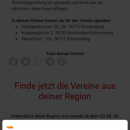
Strömungsrettung ist gemacht und wird uns die
nächsten Jahre beschäftigen.
In diesen Filialen kannst du für den Verein spenden:
Heiligenbronner Str. 26, 78713 Schramberg
Koppengässle 2, 78733 Aichhalden-Schramberg
Berneckstr. 125, 78713 Schramberg
Teile deinen Verein!
Finde jetzt die Vereine aus
deiner Region
Unterstütze deine Region und spende ab dem 03.08. für
gemeinnützige Vereine in unseren Filialen!