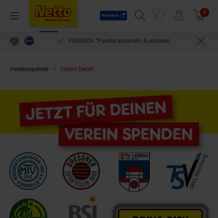
Payback
Prospekte
0
Arti
Menü
Suchfeld einblenden
Filiale finden
Warenkorb
PAYBACK °Punkte sammeln & einlösen
Vereinsspende
Verein Detail