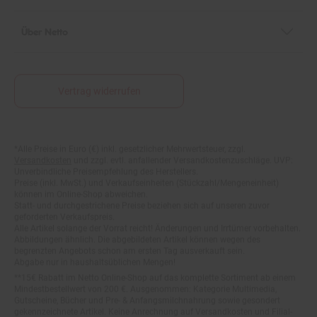
Über Netto
Vertrag widerrufen
Fußnoten
*Alle Preise in Euro (€) inkl. gesetzlicher Mehrwertsteuer, zzgl.
Versandkosten
und zzgl. evtl. anfallender Versandkostenzuschläge. UVP:
Unverbindliche Preisempfehlung des Herstellers.
Preise (inkl. MwSt.) und Verkaufseinheiten (Stückzahl/Mengeneinheit)
können im Online-Shop abweichen.
Statt- und durchgestrichene Preise beziehen sich auf unseren zuvor
geforderten Verkaufspreis.
Alle Artikel solange der Vorrat reicht! Änderungen und Irrtümer vorbehalten.
Abbildungen ähnlich. Die abgebildeten Artikel können wegen des
begrenzten Angebots schon am ersten Tag ausverkauft sein.
Abgabe nur in haushaltsüblichen Mengen!
**15€ Rabatt im Netto Online-Shop auf das komplette Sortiment ab einem
Mindestbestellwert von 200 €. Ausgenommen: Kategorie Multimedia,
Gutscheine, Bücher und Pre- & Anfangsmilchnahrung sowie gesondert
gekennzeichnete Artikel. Keine Anrechnung auf Versandkosten und Filial-
Abholservices. Der Gutschein wird nur einmalig an Neuanmelder für den