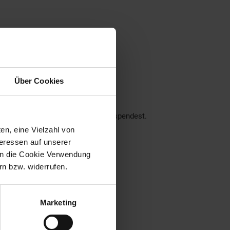
ner Region
Über Cookies
nseren Filialen!
ch über deine Unterstützung.
der dein Pfand am Pfandautomaten spendest.
en, eine Vielzahl von
eraus:
teressen auf unserer
 in die Cookie Verwendung
n bzw. widerrufen.
Marketing