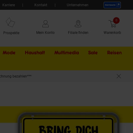
Karriere
Kontakt
Unternehmen
0
Artikel
Mein Konto
Filiale finden
Warenkorb
Prospekte
Mode
Haushalt
Multimedia
Sale
Externer Li
Reisen
chnung bezahlen***