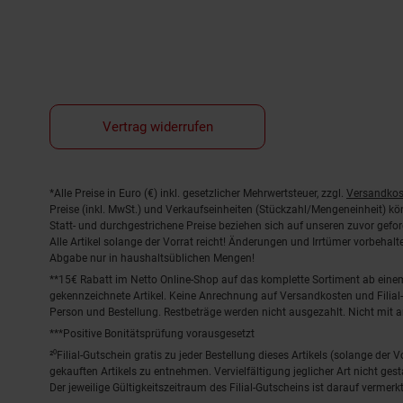
Vertrag widerrufen
Fußnoten
*Alle Preise in Euro (€) inkl. gesetzlicher Mehrwertsteuer, zzgl.
Versandkos
Preise (inkl. MwSt.) und Verkaufseinheiten (Stückzahl/Mengeneinheit) k
Statt- und durchgestrichene Preise beziehen sich auf unseren zuvor gefor
Alle Artikel solange der Vorrat reicht! Änderungen und Irrtümer vorbeha
Abgabe nur in haushaltsüblichen Mengen!
**15€ Rabatt im Netto Online-Shop auf das komplette Sortiment ab ein
gekennzeichnete Artikel. Keine Anrechnung auf Versandkosten und Filial-
Person und Bestellung. Restbeträge werden nicht ausgezahlt. Nicht mit 
***Positive Bonitätsprüfung vorausgesetzt
²⁰Filial-Gutschein gratis zu jeder Bestellung dieses Artikels (solange der
gekauften Artikels zu entnehmen. Vervielfältigung jeglicher Art nicht ge
Der jeweilige Gültigkeitszeitraum des Filial-Gutscheins ist darauf vermerkt