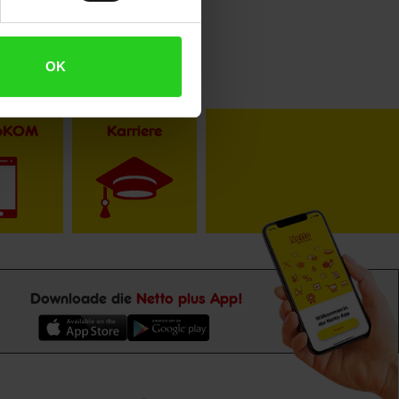
OK
toKOM
Karriere
Downloade die
Netto plus App!