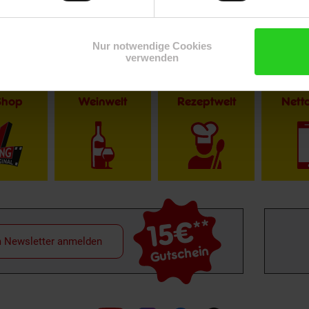
Nur notwendige Cookies
verwenden
Shop
Weinwelt
Rezeptwelt
Net
15€
**
m Newsletter anmelden
Gutschein