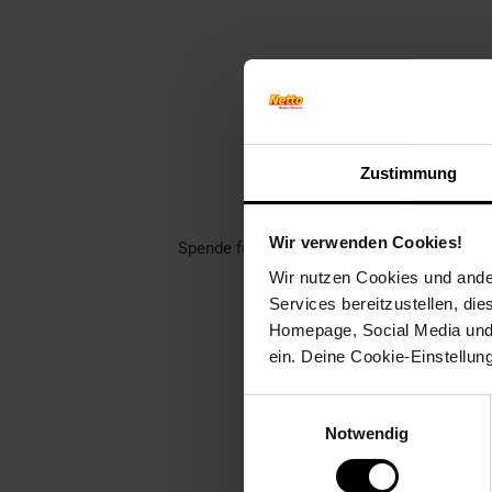
Finde jet
Zustimmung
Unterstütze dei
Rund 1400 gemeinnützige Ver
Wir verwenden Cookies!
Spende für einen Verein in deiner Region,
Wir nutzen Cookies und ander
Welch
Services bereitzustellen, di
Homepage, Social Media und P
ein. Deine Cookie-Einstellun
Einwilligungsauswahl
Notwendig