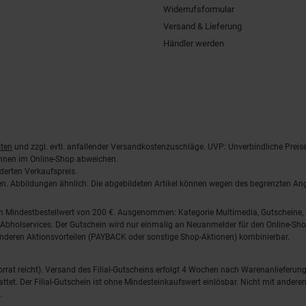
Widerrufsformular
Versand & Lieferung
Händler werden
ten
und zzgl. evtl. anfallender Versandkostenzuschläge. UVP: Unverbindliche Preis
önnen im Online-Shop abweichen.
derten Verkaufspreis.
lten. Abbildungen ähnlich. Die abgebildeten Artikel können wegen des begrenzten A
em Mindestbestellwert von 200 €. Ausgenommen: Kategorie Multimedia, Gutscheine
Abholservices. Der Gutschein wird nur einmalig an Neuanmelder für den Online-Shop
anderen Aktionsvorteilen (PAYBACK oder sonstige Shop-Aktionen) kombinierbar.
 Vorrat reicht). Versand des Filial-Gutscheins erfolgt 4 Wochen nach Warenanlieferung
stattet. Der Filial-Gutschein ist ohne Mindesteinkaufswert einlösbar. Nicht mit and
.