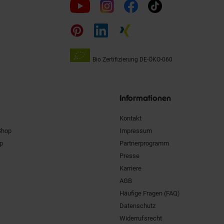
Folge
uns
auf
Bio Zertifizierung
DE-ÖKO-060
Unsere
Siegel
Informationen
Kontakt
Shop
Impressum
pp
Partnerprogramm
Presse
Karriere
AGB
Häufige Fragen (FAQ)
Datenschutz
Widerrufsrecht