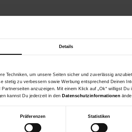
zt die Vereine aus dei
Details
ne Region und spende ab dem 03.08. für gemeinnützige Vereine in u
eine nehmen deutschlandweit als Spendenpartner teil und freuen si
 indem du an der Kasse auf den nächsten 10 ct Betrag aufrundest o
e Techniken, um unsere Seiten sicher und zuverlässig anzubiet
en Verein du in deiner Region unterstützen kannst findest du hier h
ese stetig zu verbessern sowie Werbung entsprechend Deinen In
artnerseiten anzuzeigen. Mit einem Klick auf „Ok“ willigst Du
gen kannst Du jederzeit in den
Datenschutzinformationen
änder
Zurück zu Vereinsspende
Präferenzen
Statistiken