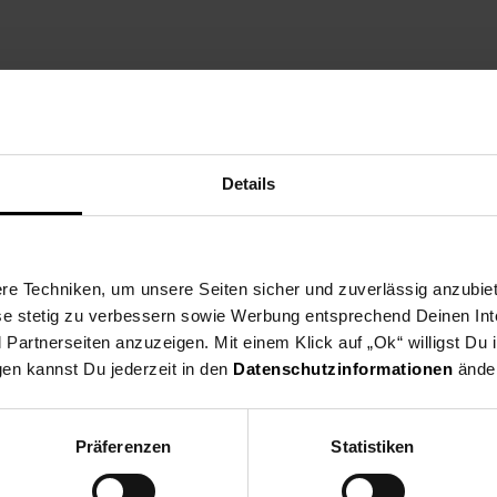
zt die Vereine aus dei
Details
ne Region und spende ab dem 03.08. für gemeinnützige Vereine in u
eine nehmen deutschlandweit als Spendenpartner teil und freuen si
 indem du an der Kasse auf den nächsten 10 ct Betrag aufrundest o
e Techniken, um unsere Seiten sicher und zuverlässig anzubiet
en Verein du in deiner Region unterstützen kannst findest du hier h
ese stetig zu verbessern sowie Werbung entsprechend Deinen In
artnerseiten anzuzeigen. Mit einem Klick auf „Ok“ willigst Du
gen kannst Du jederzeit in den
Datenschutzinformationen
änder
Präferenzen
Statistiken
Zurück zu Vereinsspende