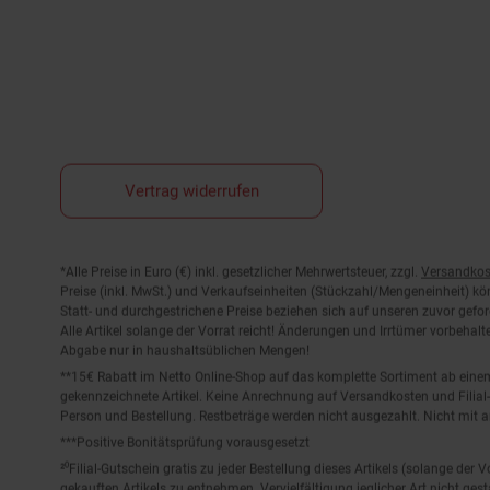
Vertrag widerrufen
Fußnoten
*Alle Preise in Euro (€) inkl. gesetzlicher Mehrwertsteuer, zzgl.
Versandkos
Preise (inkl. MwSt.) und Verkaufseinheiten (Stückzahl/Mengeneinheit) k
Statt- und durchgestrichene Preise beziehen sich auf unseren zuvor gefor
Alle Artikel solange der Vorrat reicht! Änderungen und Irrtümer vorbeha
Abgabe nur in haushaltsüblichen Mengen!
**15€ Rabatt im Netto Online-Shop auf das komplette Sortiment ab ein
gekennzeichnete Artikel. Keine Anrechnung auf Versandkosten und Filial-
Person und Bestellung. Restbeträge werden nicht ausgezahlt. Nicht mit 
***Positive Bonitätsprüfung vorausgesetzt
²⁰Filial-Gutschein gratis zu jeder Bestellung dieses Artikels (solange der
gekauften Artikels zu entnehmen. Vervielfältigung jeglicher Art nicht ge
Der jeweilige Gültigkeitszeitraum des Filial-Gutscheins ist darauf vermerkt