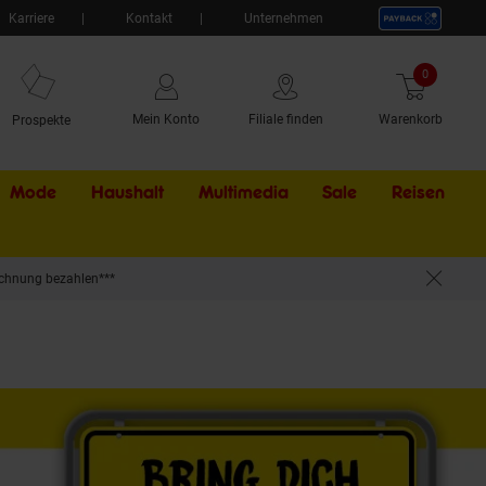
Karriere
Kontakt
Unternehmen
0
Artikel
Mein Konto
Filiale finden
Warenkorb
Prospekte
Mode
Haushalt
Multimedia
Sale
Externer Li
Reisen
chnung bezahlen***