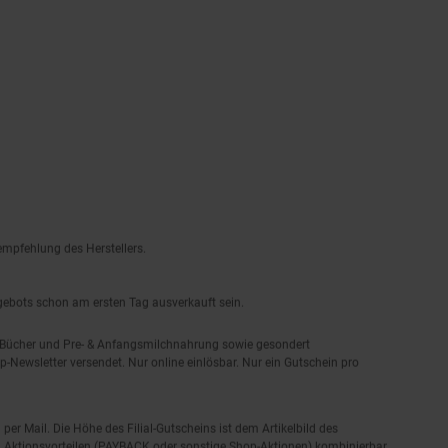
empfehlung des Herstellers.
ngebots schon am ersten Tag ausverkauft sein.
, Bücher und Pre- & Anfangsmilchnahrung sowie gesondert
-Newsletter versendet. Nur online einlösbar. Nur ein Gutschein pro
 per Mail. Die Höhe des Filial-Gutscheins ist dem Artikelbild des
eren Aktionsvorteilen (PAYBACK oder sonstige Shop-Aktionen) kombinierbar.