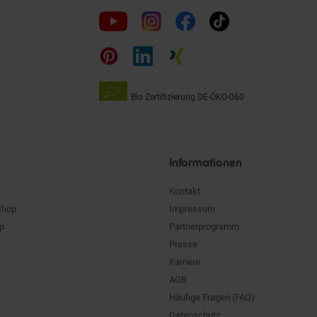
Folge
uns
auf
Bio Zertifizierung
DE-ÖKO-060
Unsere
Siegel
Informationen
Kontakt
Shop
Impressum
pp
Partnerprogramm
Presse
Karriere
AGB
Häufige Fragen (FAQ)
Datenschutz