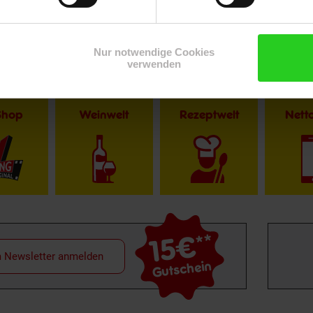
Nur notwendige Cookies
verwenden
Shop
Weinwelt
Rezeptwelt
Net
15€
**
m Newsletter anmelden
Gutschein