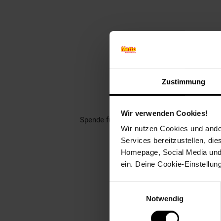
Finde jet
Zustimmung
Unterstütze dei
Rund 1400 gemeinnützige Ver
Wir verwenden Cookies!
Spende für einen Verein in deiner Region,
Wir nutzen Cookies und ander
Welch
Services bereitzustellen, di
Homepage, Social Media und P
ein. Deine Cookie-Einstellun
Einwilligungsauswahl
Notwendig