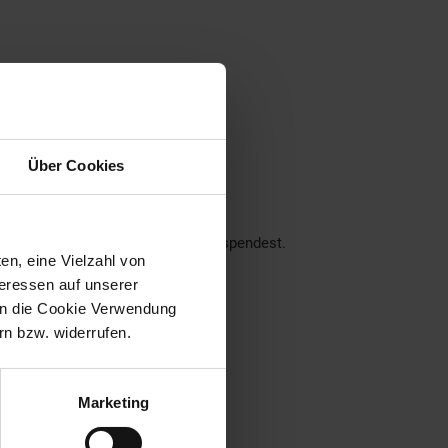
ner Region
Über Cookies
nseren Filialen!
ch über deine Unterstützung.
der dein Pfand am Pfandautomaten spendest.
en, eine Vielzahl von
eraus:
teressen auf unserer
 in die Cookie Verwendung
n bzw. widerrufen.
Marketing