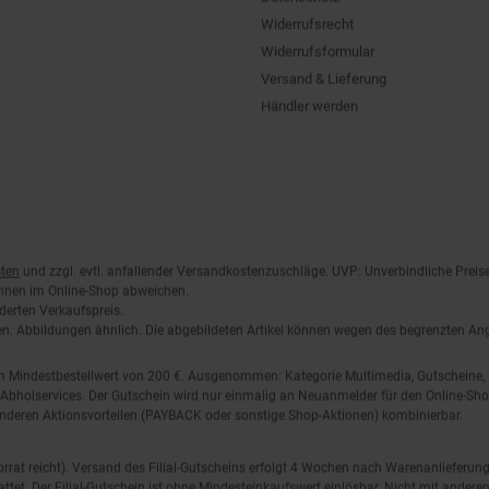
Widerrufsrecht
Widerrufsformular
Versand & Lieferung
Händler werden
ten
und zzgl. evtl. anfallender Versandkostenzuschläge. UVP: Unverbindliche Preis
önnen im Online-Shop abweichen.
derten Verkaufspreis.
lten. Abbildungen ähnlich. Die abgebildeten Artikel können wegen des begrenzten A
em Mindestbestellwert von 200 €. Ausgenommen: Kategorie Multimedia, Gutscheine
Abholservices. Der Gutschein wird nur einmalig an Neuanmelder für den Online-Shop
anderen Aktionsvorteilen (PAYBACK oder sonstige Shop-Aktionen) kombinierbar.
 Vorrat reicht). Versand des Filial-Gutscheins erfolgt 4 Wochen nach Warenanlieferung
stattet. Der Filial-Gutschein ist ohne Mindesteinkaufswert einlösbar. Nicht mit and
.