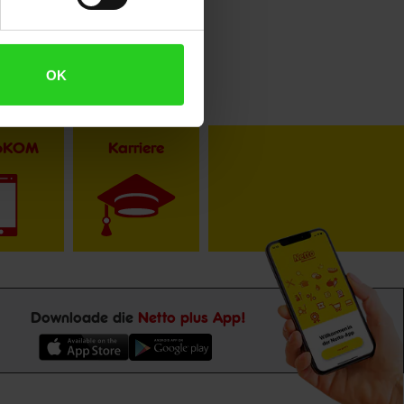
OK
toKOM
Karriere
Downloade die
Netto plus App!