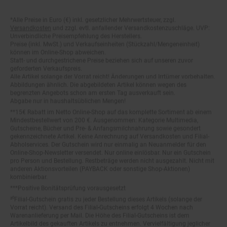
Fußnoten
*Alle Preise in Euro (€) inkl. gesetzlicher Mehrwertsteuer, zzgl.
Versandkosten
und zzgl. evtl. anfallender Versandkostenzuschläge. UVP:
Unverbindliche Preisempfehlung des Herstellers.
Preise (inkl. MwSt.) und Verkaufseinheiten (Stückzahl/Mengeneinheit)
können im Online-Shop abweichen.
Statt- und durchgestrichene Preise beziehen sich auf unseren zuvor
geforderten Verkaufspreis.
Alle Artikel solange der Vorrat reicht! Änderungen und Irrtümer vorbehalten.
Abbildungen ähnlich. Die abgebildeten Artikel können wegen des
begrenzten Angebots schon am ersten Tag ausverkauft sein.
Abgabe nur in haushaltsüblichen Mengen!
**15€ Rabatt im Netto Online-Shop auf das komplette Sortiment ab einem
Mindestbestellwert von 200 €. Ausgenommen: Kategorie Multimedia,
Gutscheine, Bücher und Pre- & Anfangsmilchnahrung sowie gesondert
gekennzeichnete Artikel. Keine Anrechnung auf Versandkosten und Filial-
Abholservices. Der Gutschein wird nur einmalig an Neuanmelder für den
Online-Shop-Newsletter versendet. Nur online einlösbar. Nur ein Gutschein
pro Person und Bestellung. Restbeträge werden nicht ausgezahlt. Nicht mit
anderen Aktionsvorteilen (PAYBACK oder sonstige Shop-Aktionen)
kombinierbar.
***Positive Bonitätsprüfung vorausgesetzt
²⁰Filial-Gutschein gratis zu jeder Bestellung dieses Artikels (solange der
Vorrat reicht). Versand des Filial-Gutscheins erfolgt 4 Wochen nach
Warenanlieferung per Mail. Die Höhe des Filial-Gutscheins ist dem
Artikelbild des gekauften Artikels zu entnehmen. Vervielfältigung jeglicher
Art nicht gestattet. Der Filial-Gutschein ist ohne Mindesteinkaufswert