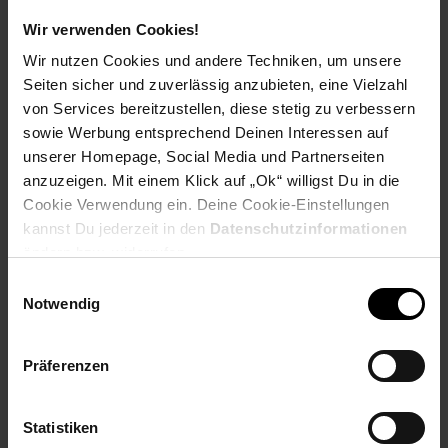
findest du hier heraus:
Wir verwenden Cookies!
Wir nutzen Cookies und andere Techniken, um unsere
Seiten sicher und zuverlässig anzubieten, eine Vielzahl
von Services bereitzustellen, diese stetig zu verbessern
Zurück zu Vereinsspende
sowie Werbung entsprechend Deinen Interessen auf
unserer Homepage, Social Media und Partnerseiten
anzuzeigen. Mit einem Klick auf „Ok“ willigst Du in die
Weitere Online-Angebote
Fußzeile
Cookie Verwendung ein. Deine Cookie-Einstellungen
kannst Du jederzeit in den
Datenschutzinformationen
Netto Reisen
TV-Shop
Weinwelt
ändern bzw. widerrufen.
Einwilligungsauswahl
Notwendig
Präferenzen
Rezeptwelt
NettoKOM
Karriere
Statistiken