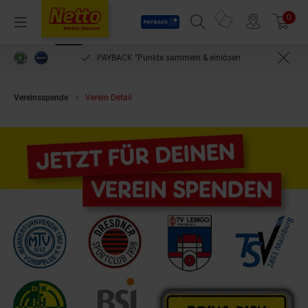
Payback
Prospekte
0
Arti
Menü
Suchfeld einblenden
Filiale finden
Warenkorb
PAYBACK °Punkte sammeln & einlösen
Vereinsspende
Verein Detail