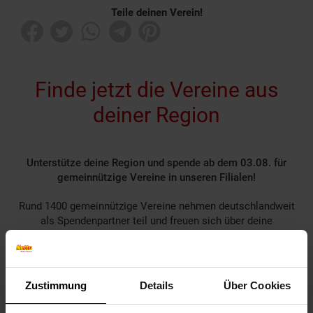
Teile deinen Verein!
Finde jetzt die Vereine aus
deiner Region
Unterstütze deine Region und spende ab dem 03.08. für
gemeinnützige Vereine in unseren Filialen!
Rund 1400 gemeinnützige Vereine nehmen deutschlandweit
als Spendenpartner teil und freuen sich über deine
Unterstützung.
Spende für einen Verein in deiner Region, indem du an der
Kasse auf den nächsten 10 ct Betrag aufrundest oder dein
Pfand am Pfandautomaten spendest.
Zustimmung
Details
Über Cookies
Welchen Verein du in deiner Region unterstützen kannst