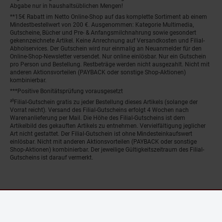
Abgabe nur in haushaltsüblichen Mengen!
**15€ Rabatt im Netto Online-Shop auf das komplette Sortiment ab einem
Mindestbestellwert von 200 €. Ausgenommen: Kategorie Multimedia,
Gutscheine, Bücher und Pre- & Anfangsmilchnahrung sowie gesondert
gekennzeichnete Artikel. Keine Anrechnung auf Versandkosten und Filial-
Abholservices. Der Gutschein wird nur einmalig an Neuanmelder für den
Online-Shop-Newsletter versendet. Nur online einlösbar. Nur ein Gutschein
pro Person und Bestellung. Restbeträge werden nicht ausgezahlt. Nicht mit
anderen Aktionsvorteilen (PAYBACK oder sonstige Shop-Aktionen)
kombinierbar.
***Positive Bonitätsprüfung vorausgesetzt
²⁰Filial-Gutschein gratis zu jeder Bestellung dieses Artikels (solange der
Vorrat reicht). Versand des Filial-Gutscheins erfolgt 4 Wochen nach
Warenanlieferung per Mail. Die Höhe des Filial-Gutscheins ist dem
Artikelbild des gekauften Artikels zu entnehmen. Vervielfältigung jeglicher
Art nicht gestattet. Der Filial-Gutschein ist ohne Mindesteinkaufswert
einlösbar. Nicht mit anderen Aktionsvorteilen (PAYBACK oder sonstige
Shop-Aktionen) kombinierbar. Der jeweilige Gültigkeitszeitraum des Filial-
Gutscheins ist darauf vermerkt.
© Netto Marken-Discount Stiftung & Co. KG |
Kontakt
|
Datenschutz
|
Impressum