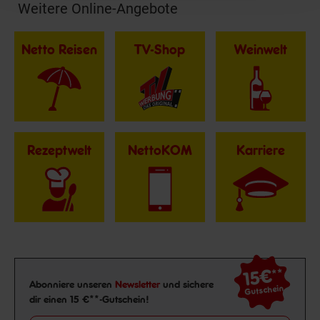
Weitere Online-Angebote
Fußzeile
Netto Reisen
TV-Shop
Weinwelt
Rezeptwelt
NettoKOM
Karriere
15€
**
Newsletter Anmeldung
Abonniere unseren
Newsletter
und sichere
Gutschein
dir einen 15 €**-Gutschein!