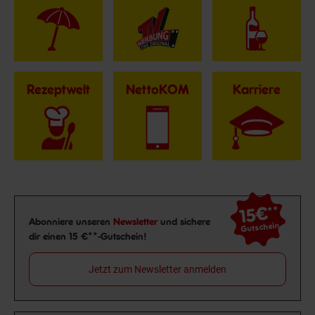
Rezeptwelt
NettoKOM
Karriere
15€
**
Newsletter Anmeldung
Abonniere unseren
Newsletter
und sichere
Gutschein
dir einen 15 €**-Gutschein!
Jetzt zum Newsletter anmelden