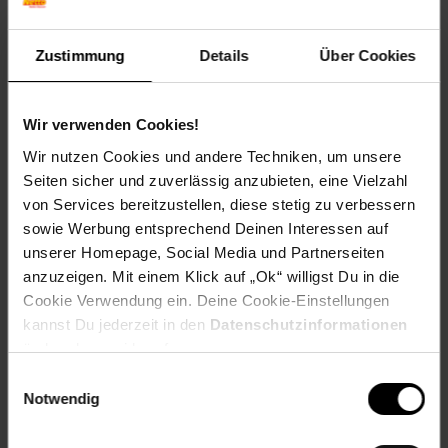
Zustimmung
Details
Über Cookies
Wir verwenden Cookies!
Wir nutzen Cookies und andere Techniken, um unsere
Gebackene Süßkartoffeln Mexican Style
Seiten sicher und zuverlässig anzubieten, eine Vielzahl
von Services bereitzustellen, diese stetig zu verbessern
sowie Werbung entsprechend Deinen Interessen auf
unserer Homepage, Social Media und Partnerseiten
Zum Rezept
anzuzeigen. Mit einem Klick auf „Ok“ willigst Du in die
Cookie Verwendung ein. Deine Cookie-Einstellungen
kannst Du jederzeit in den
Datenschutzinformationen
ändern bzw. widerrufen.
Einwilligungsauswahl
Notwendig