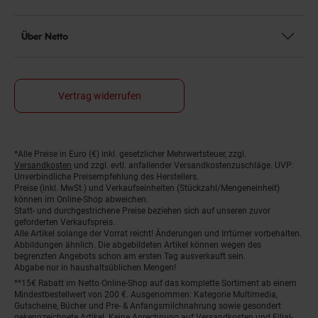
Über Netto
Vertrag widerrufen
Fußnoten
*Alle Preise in Euro (€) inkl. gesetzlicher Mehrwertsteuer, zzgl.
Versandkosten
und zzgl. evtl. anfallender Versandkostenzuschläge. UVP:
Unverbindliche Preisempfehlung des Herstellers.
Preise (inkl. MwSt.) und Verkaufseinheiten (Stückzahl/Mengeneinheit)
können im Online-Shop abweichen.
Statt- und durchgestrichene Preise beziehen sich auf unseren zuvor
geforderten Verkaufspreis.
Alle Artikel solange der Vorrat reicht! Änderungen und Irrtümer vorbehalten.
Abbildungen ähnlich. Die abgebildeten Artikel können wegen des
begrenzten Angebots schon am ersten Tag ausverkauft sein.
Abgabe nur in haushaltsüblichen Mengen!
**15€ Rabatt im Netto Online-Shop auf das komplette Sortiment ab einem
Mindestbestellwert von 200 €. Ausgenommen: Kategorie Multimedia,
Gutscheine, Bücher und Pre- & Anfangsmilchnahrung sowie gesondert
gekennzeichnete Artikel. Keine Anrechnung auf Versandkosten und Filial-