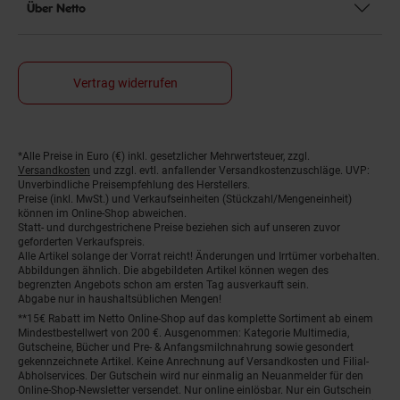
Über Netto
Vertrag widerrufen
Fußnoten
*Alle Preise in Euro (€) inkl. gesetzlicher Mehrwertsteuer, zzgl.
Versandkosten
und zzgl. evtl. anfallender Versandkostenzuschläge. UVP:
Unverbindliche Preisempfehlung des Herstellers.
Preise (inkl. MwSt.) und Verkaufseinheiten (Stückzahl/Mengeneinheit)
können im Online-Shop abweichen.
Statt- und durchgestrichene Preise beziehen sich auf unseren zuvor
geforderten Verkaufspreis.
Alle Artikel solange der Vorrat reicht! Änderungen und Irrtümer vorbehalten.
Abbildungen ähnlich. Die abgebildeten Artikel können wegen des
begrenzten Angebots schon am ersten Tag ausverkauft sein.
Abgabe nur in haushaltsüblichen Mengen!
**15€ Rabatt im Netto Online-Shop auf das komplette Sortiment ab einem
Mindestbestellwert von 200 €. Ausgenommen: Kategorie Multimedia,
Gutscheine, Bücher und Pre- & Anfangsmilchnahrung sowie gesondert
gekennzeichnete Artikel. Keine Anrechnung auf Versandkosten und Filial-
Abholservices. Der Gutschein wird nur einmalig an Neuanmelder für den
Online-Shop-Newsletter versendet. Nur online einlösbar. Nur ein Gutschein