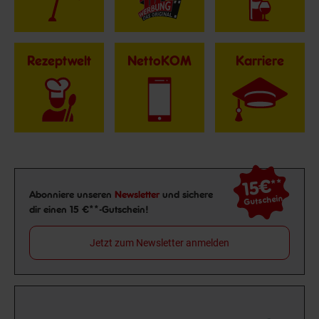
Rezeptwelt
NettoKOM
Karriere
15€
**
Newsletter Anmeldung
Abonniere unseren
Newsletter
und sichere
Gutschein
dir einen 15 €**-Gutschein!
Jetzt zum Newsletter anmelden