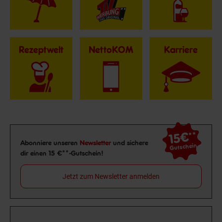
Rezeptwelt
NettoKOM
Karriere
15€
**
Newsletter Anmeldung
Abonniere unseren
Newsletter
und sichere
Gutschein
dir einen 15 €**-Gutschein!
Jetzt zum Newsletter anmelden