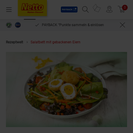
Payback
Prospekte
0
Arti
Menü
Suchfeld einblenden
Filiale finden
Warenkorb
PAYBACK °Punkte sammeln & einlösen
Rezeptwelt
Salatbett mit gebackenen Eiern