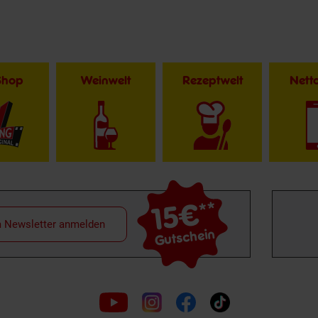
Shop
Weinwelt
Rezeptwelt
Net
15€
**
m Newsletter anmelden
Gutschein
Folge
uns