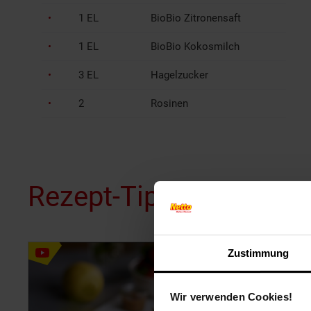
1 EL
BioBio Zitronensaft
1 EL
BioBio Kokosmilch
3 EL
Hagelzucker
2
Rosinen
Rezept-Tipps für dich
Zustimmung
Wir verwenden Cookies!