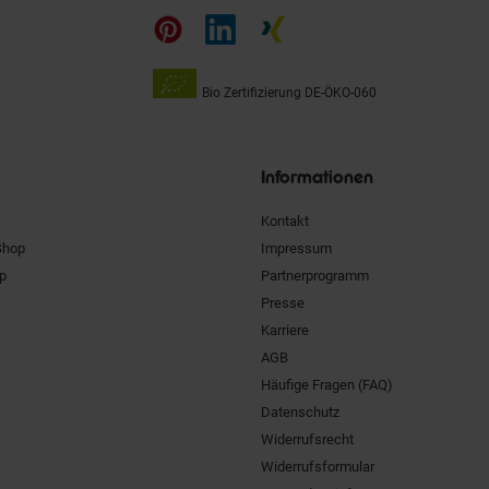
auf
Bio Zertifizierung
DE-ÖKO-060
Unsere
Siegel
Informationen
Kontakt
Shop
Impressum
pp
Partnerprogramm
Presse
Karriere
AGB
Häufige Fragen (FAQ)
Datenschutz
Widerrufsrecht
Widerrufsformular