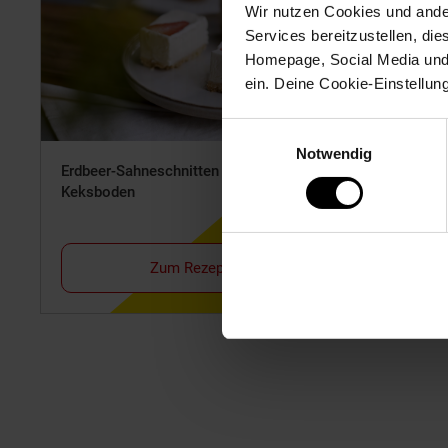
Wir nutzen Cookies und ander
Services bereitzustellen, di
Homepage, Social Media und P
ein. Deine Cookie-Einstellun
Einwilligungsauswahl
Notwendig
Erdbeer-Sahneschnitten mit
Erdbeer-S
Keksboden
Zum Rezept
Fußzeile