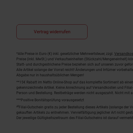
Vertrag widerrufen
Fußnoten
*Alle Preise in Euro (€) inkl. gesetzlicher Mehrwertsteuer, zzgl.
Versandkos
Preise (inkl. MwSt.) und Verkaufseinheiten (Stückzahl/Mengeneinheit) k
Statt- und durchgestrichene Preise beziehen sich auf unseren zuvor gefor
Alle Artikel solange der Vorrat reicht! Änderungen und Irrtümer vorbeha
Abgabe nur in haushaltsüblichen Mengen!
**15€ Rabatt im Netto Online-Shop auf das komplette Sortiment ab ein
gekennzeichnete Artikel. Keine Anrechnung auf Versandkosten und Filial-
Person und Bestellung. Restbeträge werden nicht ausgezahlt. Nicht mit 
***Positive Bonitätsprüfung vorausgesetzt
²⁰Filial-Gutschein gratis zu jeder Bestellung dieses Artikels (solange der
gekauften Artikels zu entnehmen. Vervielfältigung jeglicher Art nicht ge
Der jeweilige Gültigkeitszeitraum des Filial-Gutscheins ist darauf vermerkt