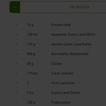
Für 10 Stück
15 g
frische Hefe
150 ml
lauwarme Gutes Land Milch
150 g
weiche Gutes Land Butter
400 g
Kornmühle Weizenmehl
50 g
Zucker
1 Prise
Carat Jodsalz
2
Vom Land Eier
2 EL
Gutes Land Sahne
150 g
Puderzucker