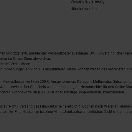
Versand & Lieferung
Händler werden
ten
und zzgl. evtl. anfallender Versandkostenzuschläge. UVP: Unverbindliche Preis
önnen im Online-Shop abweichen.
derten Verkaufspreis.
lten. Abbildungen ähnlich. Die abgebildeten Artikel können wegen des begrenzten A
em Mindestbestellwert von 200 €. Ausgenommen: Kategorie Multimedia, Gutscheine
Abholservices. Der Gutschein wird nur einmalig an Neuanmelder für den Online-Shop
anderen Aktionsvorteilen (PAYBACK oder sonstige Shop-Aktionen) kombinierbar.
 Vorrat reicht). Versand des Filial-Gutscheins erfolgt 4 Wochen nach Warenanlieferung
stattet. Der Filial-Gutschein ist ohne Mindesteinkaufswert einlösbar. Nicht mit and
.