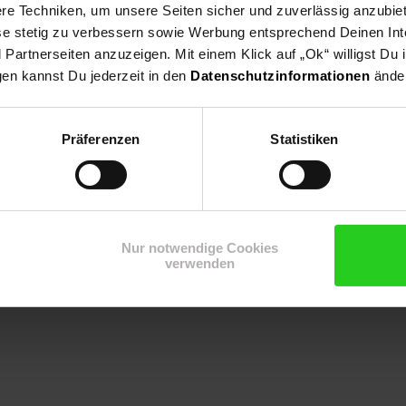
e Techniken, um unsere Seiten sicher und zuverlässig anzubiet
ese stetig zu verbessern sowie Werbung entsprechend Deinen In
artnerseiten anzuzeigen. Mit einem Klick auf „Ok“ willigst Du
gen kannst Du jederzeit in den
Datenschutzinformationen
änder
Präferenzen
Statistiken
hortcakes mit Minze
Spekulatius-Schichtdessert
Zum Rezept
Zum Rezept
Nur notwendige Cookies
verwenden