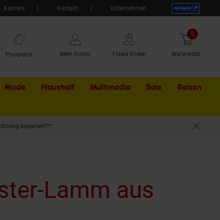
Karriere
Kontakt
Unternehmen
0
Artikel
Mein Konto
Filiale finden
Warenkorb
Prospekte
Mode
Haushalt
Multimedia
Sale
Externer Li
Reisen
chnung bezahlen***
ster-Lamm aus