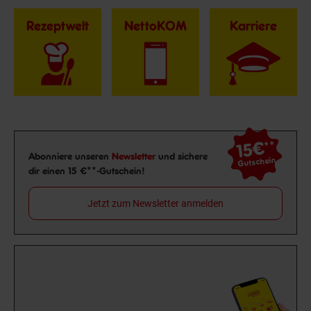
Rezeptwelt
NettoKOM
Karriere
15€
**
Newsletter Anmeldung
Abonniere unseren
Newsletter
und sichere
Gutschein
dir einen 15 €**-Gutschein!
Jetzt zum Newsletter anmelden