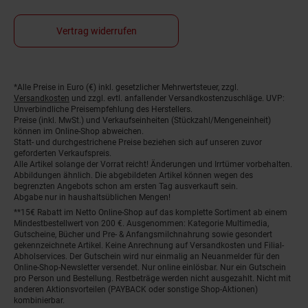
Vertrag widerrufen
Fußnoten
*Alle Preise in Euro (€) inkl. gesetzlicher Mehrwertsteuer, zzgl.
Versandkosten
und zzgl. evtl. anfallender Versandkostenzuschläge. UVP:
Unverbindliche Preisempfehlung des Herstellers.
Preise (inkl. MwSt.) und Verkaufseinheiten (Stückzahl/Mengeneinheit)
können im Online-Shop abweichen.
Statt- und durchgestrichene Preise beziehen sich auf unseren zuvor
geforderten Verkaufspreis.
Alle Artikel solange der Vorrat reicht! Änderungen und Irrtümer vorbehalten.
Abbildungen ähnlich. Die abgebildeten Artikel können wegen des
begrenzten Angebots schon am ersten Tag ausverkauft sein.
Abgabe nur in haushaltsüblichen Mengen!
**15€ Rabatt im Netto Online-Shop auf das komplette Sortiment ab einem
Mindestbestellwert von 200 €. Ausgenommen: Kategorie Multimedia,
Gutscheine, Bücher und Pre- & Anfangsmilchnahrung sowie gesondert
gekennzeichnete Artikel. Keine Anrechnung auf Versandkosten und Filial-
Abholservices. Der Gutschein wird nur einmalig an Neuanmelder für den
Online-Shop-Newsletter versendet. Nur online einlösbar. Nur ein Gutschein
pro Person und Bestellung. Restbeträge werden nicht ausgezahlt. Nicht mit
anderen Aktionsvorteilen (PAYBACK oder sonstige Shop-Aktionen)
kombinierbar.