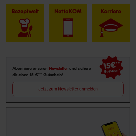
Rezeptwelt
NettoKOM
Karriere
15€
**
Newsletter Anmeldung
Abonniere unseren
Newsletter
und sichere
Gutschein
dir einen 15 €**-Gutschein!
Jetzt zum Newsletter anmelden