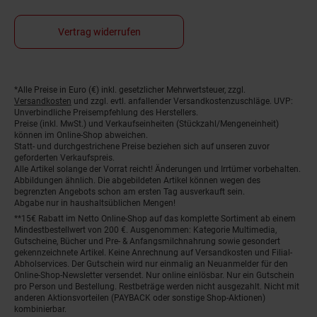
Vertrag widerrufen
Fußnoten
*Alle Preise in Euro (€) inkl. gesetzlicher Mehrwertsteuer, zzgl.
Versandkosten
und zzgl. evtl. anfallender Versandkostenzuschläge. UVP:
Unverbindliche Preisempfehlung des Herstellers.
Preise (inkl. MwSt.) und Verkaufseinheiten (Stückzahl/Mengeneinheit)
können im Online-Shop abweichen.
Statt- und durchgestrichene Preise beziehen sich auf unseren zuvor
geforderten Verkaufspreis.
Alle Artikel solange der Vorrat reicht! Änderungen und Irrtümer vorbehalten.
Abbildungen ähnlich. Die abgebildeten Artikel können wegen des
begrenzten Angebots schon am ersten Tag ausverkauft sein.
Abgabe nur in haushaltsüblichen Mengen!
**15€ Rabatt im Netto Online-Shop auf das komplette Sortiment ab einem
Mindestbestellwert von 200 €. Ausgenommen: Kategorie Multimedia,
Gutscheine, Bücher und Pre- & Anfangsmilchnahrung sowie gesondert
gekennzeichnete Artikel. Keine Anrechnung auf Versandkosten und Filial-
Abholservices. Der Gutschein wird nur einmalig an Neuanmelder für den
Online-Shop-Newsletter versendet. Nur online einlösbar. Nur ein Gutschein
pro Person und Bestellung. Restbeträge werden nicht ausgezahlt. Nicht mit
anderen Aktionsvorteilen (PAYBACK oder sonstige Shop-Aktionen)
kombinierbar.