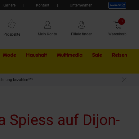
Karriere
Kontakt
Unternehmen
0
Artikel
Mein Konto
Filiale finden
Warenkorb
Prospekte
Mode
Haushalt
Multimedia
Sale
Externer Li
Reisen
chnung bezahlen***
a Spiess auf Dijon-