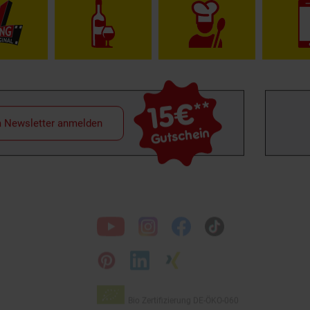
15€
**
m Newsletter anmelden
Gutschein
Folge
uns
auf
Bio Zertifizierung
DE-ÖKO-060
Unsere
Siegel