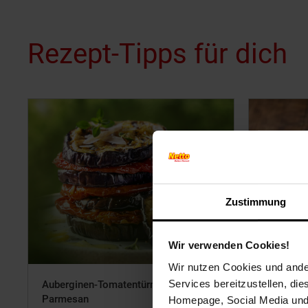
Rezept-Tipps für dich
Zustimmung
Wir verwenden Cookies!
Wir nutzen Cookies und ander
Services bereitzustellen, di
Auberginen-Tomatentürmchen mit
Pizza-Kar
Parmesan
Homepage, Social Media und P