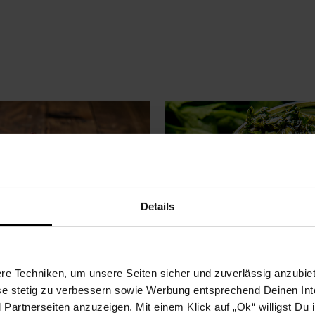
Details
e Techniken, um unsere Seiten sicher und zuverlässig anzubiet
ese stetig zu verbessern sowie Werbung entsprechend Deinen In
toffeln vom Grill
Marinade mit Basilikum und
Pinienkernen in Limettensaft
artnerseiten anzuzeigen. Mit einem Klick auf „Ok“ willigst Du