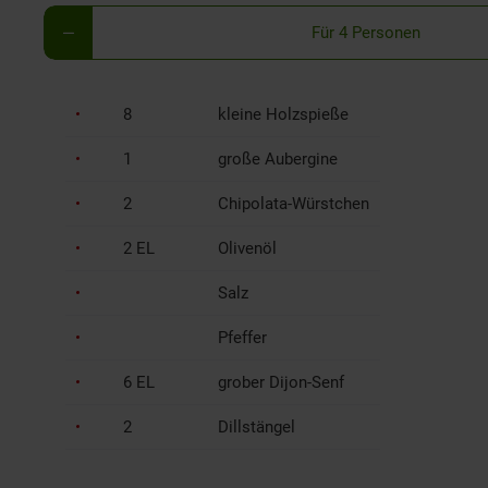
Für 4 Personen
8
kleine Holzspieße
1
große Aubergine
2
Chipolata-Würstchen
2 EL
Olivenöl
Salz
Pfeffer
6 EL
grober Dijon-Senf
2
Dillstängel