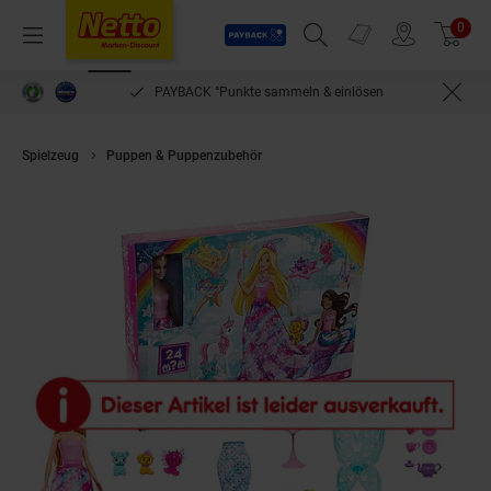
Payback
Prospekte
0
Arti
Menü
Suchfeld einblenden
Filiale finden
Warenkorb
PAYBACK °Punkte sammeln & einlösen
Spielzeug
Puppen & Puppenzubehör
Mattel HGM66 - Barbie - Dreamtop