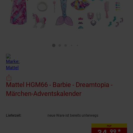
Mattel HGM66 - Barbie - Dreamtopia -
Märchen-Adventskalender
(Produkt aktuell 
Lieferzeit:
neue Ware ist bereits unterwegs
nur
34.
*
nur
99