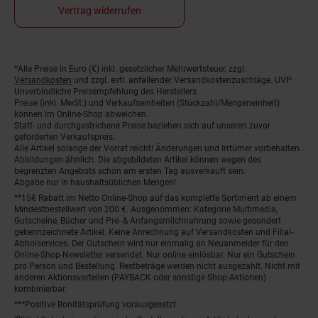
Vertrag widerrufen
*Alle Preise in Euro (€) inkl. gesetzlicher Mehrwertsteuer, zzgl.
Fußnoten
Versandkosten
und zzgl. evtl. anfallender Versandkostenzuschläge. UVP:
Unverbindliche Preisempfehlung des Herstellers.
Preise (inkl. MwSt.) und Verkaufseinheiten (Stückzahl/Mengeneinheit)
können im Online-Shop abweichen.
Statt- und durchgestrichene Preise beziehen sich auf unseren zuvor
geforderten Verkaufspreis.
Alle Artikel solange der Vorrat reicht! Änderungen und Irrtümer vorbehalten.
Abbildungen ähnlich. Die abgebildeten Artikel können wegen des
begrenzten Angebots schon am ersten Tag ausverkauft sein.
Abgabe nur in haushaltsüblichen Mengen!
**15€ Rabatt im Netto Online-Shop auf das komplette Sortiment ab einem
Mindestbestellwert von 200 €. Ausgenommen: Kategorie Multimedia,
Gutscheine, Bücher und Pre- & Anfangsmilchnahrung sowie gesondert
gekennzeichnete Artikel. Keine Anrechnung auf Versandkosten und Filial-
Abholservices. Der Gutschein wird nur einmalig an Neuanmelder für den
Online-Shop-Newsletter versendet. Nur online einlösbar. Nur ein Gutschein
pro Person und Bestellung. Restbeträge werden nicht ausgezahlt. Nicht mit
anderen Aktionsvorteilen (PAYBACK oder sonstige Shop-Aktionen)
kombinierbar.
***Positive Bonitätsprüfung vorausgesetzt