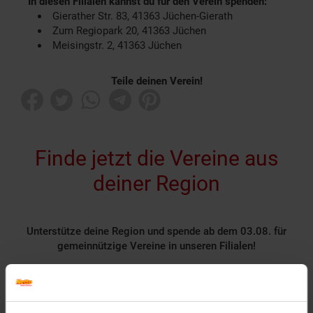
In diesen Filialen kannst du für den Verein spenden:
Gierather Str. 83, 41363 Jüchen-Gierath
Zum Regiopark 20, 41363 Jüchen
Meisingstr. 2, 41363 Jüchen
Teile deinen Verein!
Finde jetzt die Vereine aus
deiner Region
Unterstütze deine Region und spende ab dem 03.08. für
gemeinnützige Vereine in unseren Filialen!
Rund 1400 gemeinnützige Vereine nehmen deutschlandweit
als Spendenpartner teil und freuen sich über deine
Unterstützung.