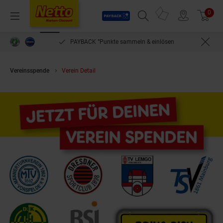
Payback
Prospekte
0
Arti
Menü
Suchfeld einblenden
Filiale finden
Warenkorb
PAYBACK °Punkte sammeln & einlösen
Vereinsspende
Verein Detail