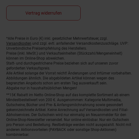
Vertrag widerrufen
Fußnoten
*Alle Preise in Euro (€) inkl. gesetzlicher Mehrwertsteuer, zzgl.
Versandkosten
und zzgl. evtl. anfallender Versandkostenzuschläge. UVP:
Unverbindliche Preisempfehlung des Herstellers.
Preise (inkl. MwSt.) und Verkaufseinheiten (Stückzahl/Mengeneinheit)
können im Online-Shop abweichen.
Statt- und durchgestrichene Preise beziehen sich auf unseren zuvor
geforderten Verkaufspreis.
Alle Artikel solange der Vorrat reicht! Änderungen und Irrtümer vorbehalten.
Abbildungen ähnlich. Die abgebildeten Artikel können wegen des
begrenzten Angebots schon am ersten Tag ausverkauft sein.
Abgabe nur in haushaltsüblichen Mengen!
**15€ Rabatt im Netto Online-Shop auf das komplette Sortiment ab einem
Mindestbestellwert von 200 €. Ausgenommen: Kategorie Multimedia,
Gutscheine, Bücher und Pre- & Anfangsmilchnahrung sowie gesondert
gekennzeichnete Artikel. Keine Anrechnung auf Versandkosten und Filial-
Abholservices. Der Gutschein wird nur einmalig an Neuanmelder für den
Online-Shop-Newsletter versendet. Nur online einlösbar. Nur ein Gutschein
pro Person und Bestellung. Restbeträge werden nicht ausgezahlt. Nicht mit
anderen Aktionsvorteilen (PAYBACK oder sonstige Shop-Aktionen)
kombinierbar.