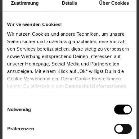
Spende für einen Verein in deiner Region, indem du an der
Zustimmung
Details
Über Cookies
Kasse auf den nächsten 10 ct Betrag aufrundest oder dein
Pfand am Pfandautomaten spendest.
Wir verwenden Cookies!
Welchen Verein du in deiner Region unterstützen kannst
Wir nutzen Cookies und andere Techniken, um unsere
findest du hier heraus:
Seiten sicher und zuverlässig anzubieten, eine Vielzahl
von Services bereitzustellen, diese stetig zu verbessern
sowie Werbung entsprechend Deinen Interessen auf
unserer Homepage, Social Media und Partnerseiten
Zurück zu Vereinsspende
anzuzeigen. Mit einem Klick auf „Ok“ willigst Du in die
Cookie Verwendung ein. Deine Cookie-Einstellungen
kannst Du jederzeit in den
Datenschutzinformationen
Weitere Online-Angebote
Fußzeile
ändern bzw. widerrufen.
Einwilligungsauswahl
Netto Reisen
TV-Shop
Weinwelt
Notwendig
Präferenzen