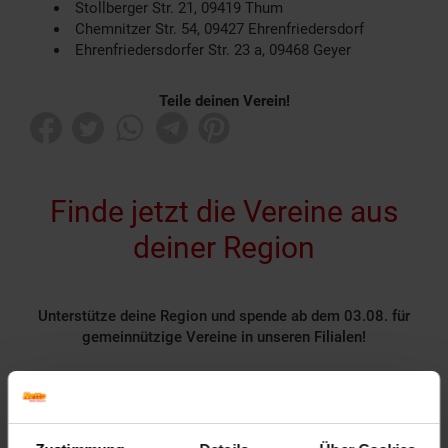
Stollberger Str. 21, 09419 Thum
Chemnitzer Str. 54, 09427 Ehrenfriedersdorf
Ehrenfriedersdorfer Str. 23 a, 09468 Geyer
Teile deinen Verein!
Finde jetzt die Vereine aus
deiner Region
Unterstütze deine Region und spende ab dem 03.08. für
gemeinnützige Vereine in unseren Filialen!
Rund 1400 gemeinnützige Vereine nehmen deutschlandweit
als Spendenpartner teil und freuen sich über deine
Unterstützung.
Spende für einen Verein in deiner Region, indem du an der