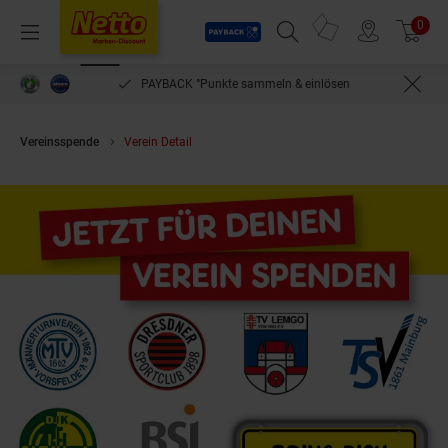
Payback
Prospekte
0
Arti
Menü
Suchfeld einblenden
Filiale finden
Warenkorb
PAYBACK °Punkte sammeln & einlösen
Vereinsspende
Verein Detail