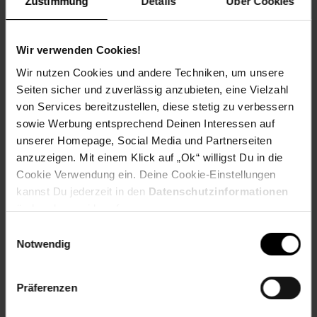
Zustimmung
Details
Über Cookies
Kasse auf den nächsten 10 ct Betrag aufrundest oder dein
Pfand am Pfandautomaten spendest.
Wir verwenden Cookies!
Welchen Verein du in deiner Region unterstützen kannst
findest du hier heraus:
Wir nutzen Cookies und andere Techniken, um unsere
Seiten sicher und zuverlässig anzubieten, eine Vielzahl
von Services bereitzustellen, diese stetig zu verbessern
sowie Werbung entsprechend Deinen Interessen auf
unserer Homepage, Social Media und Partnerseiten
Zurück zu Vereinsspende
anzuzeigen. Mit einem Klick auf „Ok“ willigst Du in die
Cookie Verwendung ein. Deine Cookie-Einstellungen
Weitere Online-Angebote
Fußzeile
kannst Du jederzeit in den
Datenschutzinformationen
ändern bzw. widerrufen.
Netto Reisen
TV-Shop
Weinwelt
Einwilligungsauswahl
Notwendig
Präferenzen