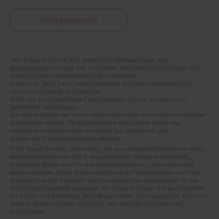
Vertrag widerrufen
Fußnoten
*Alle Preise in Euro (€) inkl. gesetzlicher Mehrwertsteuer, zzgl.
Versandkosten
und zzgl. evtl. anfallender Versandkostenzuschläge. UVP:
Unverbindliche Preisempfehlung des Herstellers.
Preise (inkl. MwSt.) und Verkaufseinheiten (Stückzahl/Mengeneinheit)
können im Online-Shop abweichen.
Statt- und durchgestrichene Preise beziehen sich auf unseren zuvor
geforderten Verkaufspreis.
Alle Artikel solange der Vorrat reicht! Änderungen und Irrtümer vorbehalten.
Abbildungen ähnlich. Die abgebildeten Artikel können wegen des
begrenzten Angebots schon am ersten Tag ausverkauft sein.
Abgabe nur in haushaltsüblichen Mengen!
**15€ Rabatt im Netto Online-Shop auf das komplette Sortiment ab einem
Mindestbestellwert von 200 €. Ausgenommen: Kategorie Multimedia,
Gutscheine, Bücher und Pre- & Anfangsmilchnahrung sowie gesondert
gekennzeichnete Artikel. Keine Anrechnung auf Versandkosten und Filial-
Abholservices. Der Gutschein wird nur einmalig an Neuanmelder für den
Online-Shop-Newsletter versendet. Nur online einlösbar. Nur ein Gutschein
pro Person und Bestellung. Restbeträge werden nicht ausgezahlt. Nicht mit
anderen Aktionsvorteilen (PAYBACK oder sonstige Shop-Aktionen)
kombinierbar.
***Positive Bonitätsprüfung vorausgesetzt