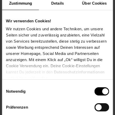
Zustimmung
Details
Über Cookies
Spende für einen Verein in deiner Region, indem du an der
Kasse auf den nächsten 10 ct Betrag aufrundest oder dein
Pfand am Pfandautomaten spendest.
Wir verwenden Cookies!
Welchen Verein du in deiner Region unterstützen kannst
Wir nutzen Cookies und andere Techniken, um unsere
findest du hier heraus:
Seiten sicher und zuverlässig anzubieten, eine Vielzahl
von Services bereitzustellen, diese stetig zu verbessern
sowie Werbung entsprechend Deinen Interessen auf
unserer Homepage, Social Media und Partnerseiten
Zurück zu Vereinsspende
anzuzeigen. Mit einem Klick auf „Ok“ willigst Du in die
Cookie Verwendung ein. Deine Cookie-Einstellungen
kannst Du jederzeit in den
Datenschutzinformationen
Weitere Online-Angebote
Fußzeile
ändern bzw. widerrufen.
Einwilligungsauswahl
Netto Reisen
TV-Shop
Weinwelt
Notwendig
Präferenzen