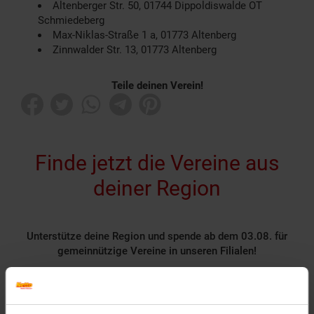
Altenberger Str. 50, 01744 Dippoldiswalde OT
Schmiedeberg
Max-Niklas-Straße 1 a, 01773 Altenberg
Zinnwalder Str. 13, 01773 Altenberg
Teile deinen Verein!
Finde jetzt die Vereine aus
deiner Region
Unterstütze deine Region und spende ab dem 03.08. für
gemeinnützige Vereine in unseren Filialen!
Rund 1400 gemeinnützige Vereine nehmen deutschlandweit
als Spendenpartner teil und freuen sich über deine
Unterstützung.