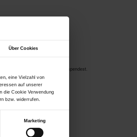
ner Region
Über Cookies
nseren Filialen!
ch über deine Unterstützung.
der dein Pfand am Pfandautomaten spendest.
en, eine Vielzahl von
eraus:
teressen auf unserer
 in die Cookie Verwendung
n bzw. widerrufen.
Marketing