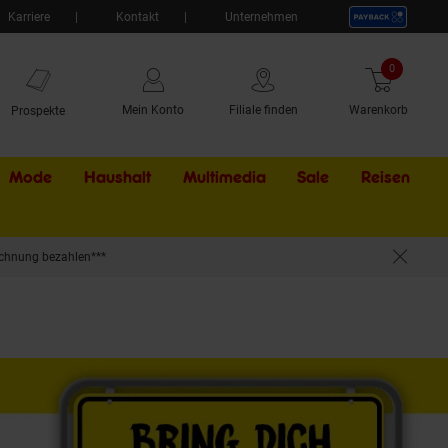
Karriere
Kontakt
Unternehmen
0
Artikel
Mein Konto
Filiale finden
Warenkorb
Prospekte
Mode
Haushalt
Multimedia
Sale
Externer Li
Reisen
chnung bezahlen***