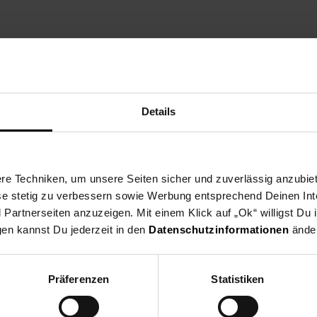
zt die Vereine aus dei
Details
ne Region und spende ab dem 03.08. für gemeinnützige Vereine in u
eine nehmen deutschlandweit als Spendenpartner teil und freuen si
 indem du an der Kasse auf den nächsten 10 ct Betrag aufrundest o
e Techniken, um unsere Seiten sicher und zuverlässig anzubiet
en Verein du in deiner Region unterstützen kannst findest du hier h
ese stetig zu verbessern sowie Werbung entsprechend Deinen In
artnerseiten anzuzeigen. Mit einem Klick auf „Ok“ willigst Du
gen kannst Du jederzeit in den
Datenschutzinformationen
änder
Zurück zu Vereinsspende
Präferenzen
Statistiken