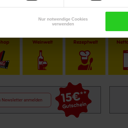
Nur notwendige Cookies
verwenden
Shop
Weinwelt
Rezeptwelt
Net
15€
**
m Newsletter anmelden
Gutschein