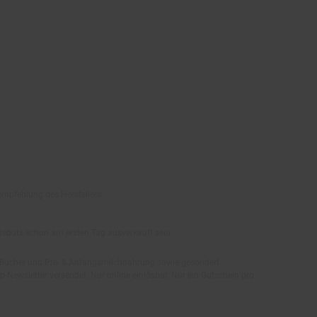
empfehlung des Herstellers.
ngebots schon am ersten Tag ausverkauft sein.
, Bücher und Pre- & Anfangsmilchnahrung sowie gesondert
-Newsletter versendet. Nur online einlösbar. Nur ein Gutschein pro
 per Mail. Die Höhe des Filial-Gutscheins ist dem Artikelbild des
eren Aktionsvorteilen (PAYBACK oder sonstige Shop-Aktionen) kombinierbar.