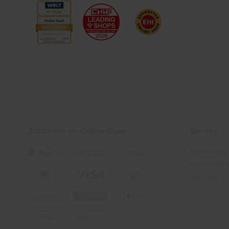
Zahlarten im Online-Shop
Service
Meine Filiale
Mein Online-
Netto plus A