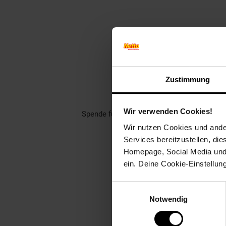
Finde jet
Zustimmung
Unterstütze dei
Rund 1400 gemeinnützige Ver
Wir verwenden Cookies!
Spende für einen Verein in deiner Region,
Wir nutzen Cookies und ander
Welch
Services bereitzustellen, di
Homepage, Social Media und P
ein. Deine Cookie-Einstellun
Einwilligungsauswahl
Notwendig