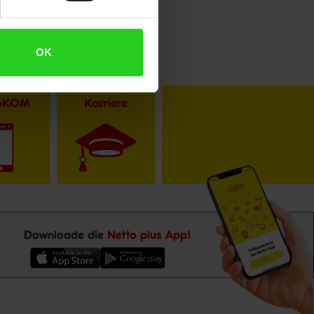
OK
toKOM
Karriere
Downloade die
Netto plus App!