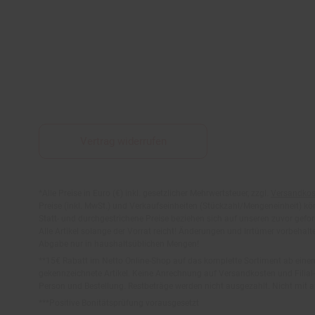
Vertrag widerrufen
Fußnoten
*Alle Preise in Euro (€) inkl. gesetzlicher Mehrwertsteuer, zzgl.
Versandkos
Preise (inkl. MwSt.) und Verkaufseinheiten (Stückzahl/Mengeneinheit) k
Statt- und durchgestrichene Preise beziehen sich auf unseren zuvor gefor
Alle Artikel solange der Vorrat reicht! Änderungen und Irrtümer vorbeha
Abgabe nur in haushaltsüblichen Mengen!
**15€ Rabatt im Netto Online-Shop auf das komplette Sortiment ab ein
gekennzeichnete Artikel. Keine Anrechnung auf Versandkosten und Filial-
Person und Bestellung. Restbeträge werden nicht ausgezahlt. Nicht mit 
***Positive Bonitätsprüfung vorausgesetzt
²⁰Filial-Gutschein gratis zu jeder Bestellung dieses Artikels (solange der
gekauften Artikels zu entnehmen. Vervielfältigung jeglicher Art nicht ge
Der jeweilige Gültigkeitszeitraum des Filial-Gutscheins ist darauf vermerkt