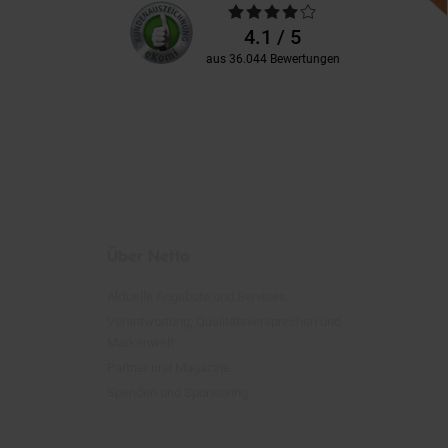
Unsere
Durchschnittliche
Kundenbewertungen
Bewertungen
4.1 / 5
aus 36.044 Bewertungen
Über Netto
Aktuelle Angebote und Services
Verantwortung, Qualitätsversprechen und
Markenwelt
Partner und Magazine
Spenden und Sponsoring