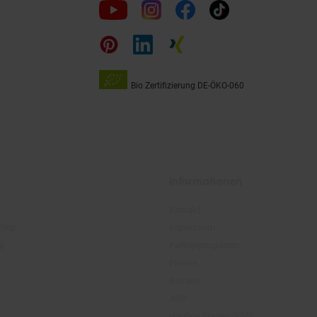
Folge
uns
auf
Bio Zertifizierung
DE-ÖKO-060
Unsere
Siegel
Informationen
Kontakt
Shop
Impressum
pp
Partnerprogramm
Presse
Karriere
AGB
Häufige Fragen (FAQ)
Datenschutz
Widerrufsrecht