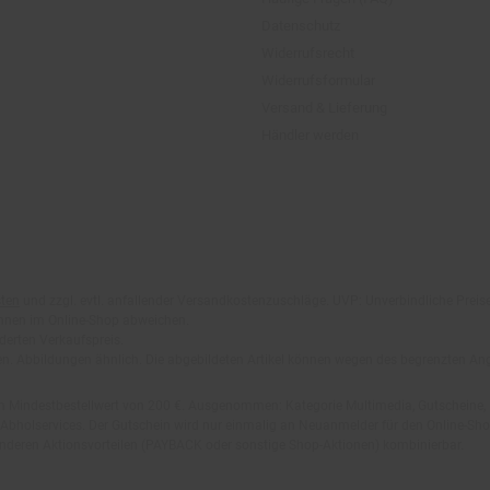
Widerrufsformular
Versand & Lieferung
Händler werden
ten
und zzgl. evtl. anfallender Versandkostenzuschläge. UVP: Unverbindliche Preis
önnen im Online-Shop abweichen.
derten Verkaufspreis.
lten. Abbildungen ähnlich. Die abgebildeten Artikel können wegen des begrenzten A
em Mindestbestellwert von 200 €. Ausgenommen: Kategorie Multimedia, Gutscheine
Abholservices. Der Gutschein wird nur einmalig an Neuanmelder für den Online-Shop
anderen Aktionsvorteilen (PAYBACK oder sonstige Shop-Aktionen) kombinierbar.
 Vorrat reicht). Versand des Filial-Gutscheins erfolgt 4 Wochen nach Warenanlieferung
stattet. Der Filial-Gutschein ist ohne Mindesteinkaufswert einlösbar. Nicht mit and
.