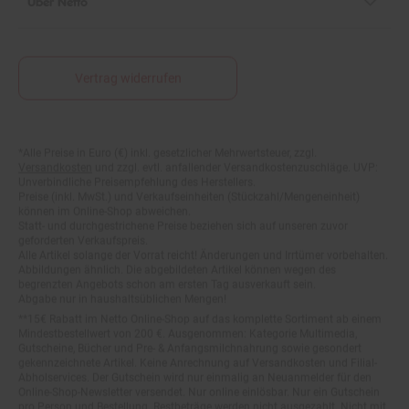
Vertrag widerrufen
Fußnoten
*Alle Preise in Euro (€) inkl. gesetzlicher Mehrwertsteuer, zzgl.
Versandkosten
und zzgl. evtl. anfallender Versandkostenzuschläge. UVP:
Unverbindliche Preisempfehlung des Herstellers.
Preise (inkl. MwSt.) und Verkaufseinheiten (Stückzahl/Mengeneinheit)
können im Online-Shop abweichen.
Statt- und durchgestrichene Preise beziehen sich auf unseren zuvor
geforderten Verkaufspreis.
Alle Artikel solange der Vorrat reicht! Änderungen und Irrtümer vorbehalten.
Abbildungen ähnlich. Die abgebildeten Artikel können wegen des
begrenzten Angebots schon am ersten Tag ausverkauft sein.
Abgabe nur in haushaltsüblichen Mengen!
**15€ Rabatt im Netto Online-Shop auf das komplette Sortiment ab einem
Mindestbestellwert von 200 €. Ausgenommen: Kategorie Multimedia,
Gutscheine, Bücher und Pre- & Anfangsmilchnahrung sowie gesondert
gekennzeichnete Artikel. Keine Anrechnung auf Versandkosten und Filial-
Abholservices. Der Gutschein wird nur einmalig an Neuanmelder für den
Online-Shop-Newsletter versendet. Nur online einlösbar. Nur ein Gutschein
pro Person und Bestellung. Restbeträge werden nicht ausgezahlt. Nicht mit
anderen Aktionsvorteilen (PAYBACK oder sonstige Shop-Aktionen)