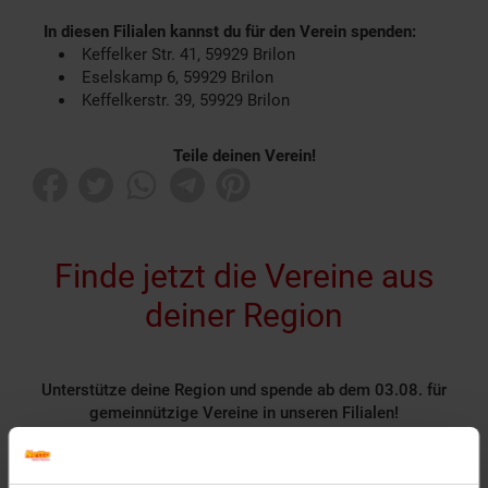
In diesen Filialen kannst du für den Verein spenden:
Keffelker Str. 41, 59929 Brilon
Eselskamp 6, 59929 Brilon
Keffelkerstr. 39, 59929 Brilon
Teile deinen Verein!
Finde jetzt die Vereine aus
deiner Region
Unterstütze deine Region und spende ab dem 03.08. für
gemeinnützige Vereine in unseren Filialen!
Rund 1400 gemeinnützige Vereine nehmen deutschlandweit
als Spendenpartner teil und freuen sich über deine