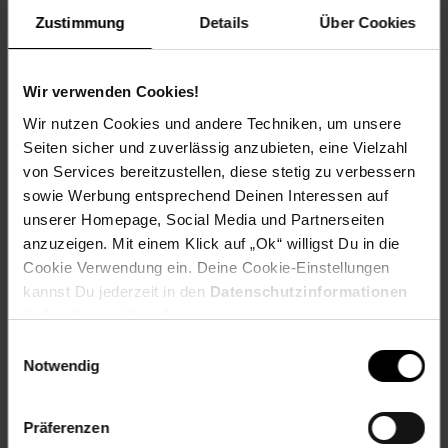
Unterstützung.
Zustimmung
Details
Über Cookies
Spende für einen Verein in deiner Region, indem du an der
Kasse auf den nächsten 10 ct Betrag aufrundest oder dein
Pfand am Pfandautomaten spendest.
Wir verwenden Cookies!
Welchen Verein du in deiner Region unterstützen kannst
Wir nutzen Cookies und andere Techniken, um unsere
findest du hier heraus:
Seiten sicher und zuverlässig anzubieten, eine Vielzahl
von Services bereitzustellen, diese stetig zu verbessern
sowie Werbung entsprechend Deinen Interessen auf
unserer Homepage, Social Media und Partnerseiten
anzuzeigen. Mit einem Klick auf „Ok“ willigst Du in die
Zurück zu Vereinsspende
Cookie Verwendung ein. Deine Cookie-Einstellungen
kannst Du jederzeit in den
Datenschutzinformationen
Weitere Online-Angebote
Fußzeile
ändern bzw. widerrufen.
Einwilligungsauswahl
Netto Reisen
TV-Shop
Weinwelt
Notwendig
Präferenzen