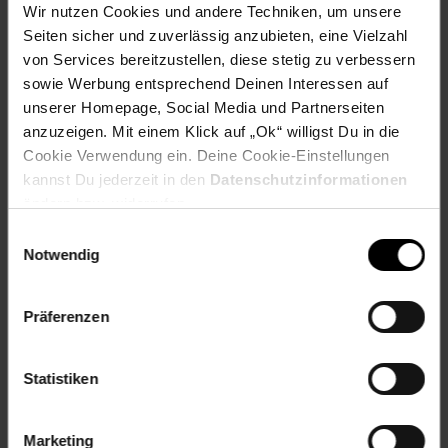
Wir nutzen Cookies und andere Techniken, um unsere
Zurück zu Vereinsspende
Seiten sicher und zuverlässig anzubieten, eine Vielzahl
von Services bereitzustellen, diese stetig zu verbessern
sowie Werbung entsprechend Deinen Interessen auf
Weitere Online-Angebote
Fußzeile
unserer Homepage, Social Media und Partnerseiten
anzuzeigen. Mit einem Klick auf „Ok“ willigst Du in die
Netto Reisen
TV-Shop
Weinwelt
Cookie Verwendung ein. Deine Cookie-Einstellungen
kannst Du jederzeit in den
Datenschutzinformationen
ändern bzw. widerrufen.
Einwilligungsauswahl
Notwendig
Rezeptwelt
NettoKOM
Karriere
Präferenzen
Statistiken
Marketing