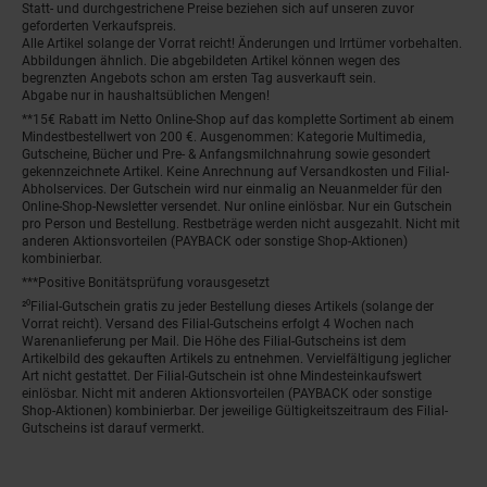
Statt- und durchgestrichene Preise beziehen sich auf unseren zuvor
geforderten Verkaufspreis.
Alle Artikel solange der Vorrat reicht! Änderungen und Irrtümer vorbehalten.
Abbildungen ähnlich. Die abgebildeten Artikel können wegen des
begrenzten Angebots schon am ersten Tag ausverkauft sein.
Abgabe nur in haushaltsüblichen Mengen!
**15€ Rabatt im Netto Online-Shop auf das komplette Sortiment ab einem
Mindestbestellwert von 200 €. Ausgenommen: Kategorie Multimedia,
Gutscheine, Bücher und Pre- & Anfangsmilchnahrung sowie gesondert
gekennzeichnete Artikel. Keine Anrechnung auf Versandkosten und Filial-
Abholservices. Der Gutschein wird nur einmalig an Neuanmelder für den
Online-Shop-Newsletter versendet. Nur online einlösbar. Nur ein Gutschein
pro Person und Bestellung. Restbeträge werden nicht ausgezahlt. Nicht mit
anderen Aktionsvorteilen (PAYBACK oder sonstige Shop-Aktionen)
kombinierbar.
***Positive Bonitätsprüfung vorausgesetzt
²⁰Filial-Gutschein gratis zu jeder Bestellung dieses Artikels (solange der
Vorrat reicht). Versand des Filial-Gutscheins erfolgt 4 Wochen nach
Warenanlieferung per Mail. Die Höhe des Filial-Gutscheins ist dem
Artikelbild des gekauften Artikels zu entnehmen. Vervielfältigung jeglicher
Art nicht gestattet. Der Filial-Gutschein ist ohne Mindesteinkaufswert
einlösbar. Nicht mit anderen Aktionsvorteilen (PAYBACK oder sonstige
Shop-Aktionen) kombinierbar. Der jeweilige Gültigkeitszeitraum des Filial-
Gutscheins ist darauf vermerkt.