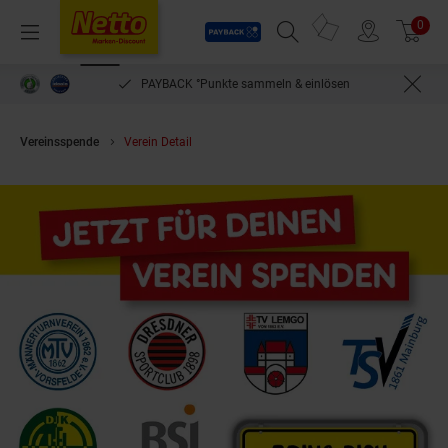
Payback
Prospekte
0
Arti
Menü
Suchfeld einblenden
Filiale finden
Warenkorb
PAYBACK °Punkte sammeln & einlösen
Vereinsspende
Verein Detail