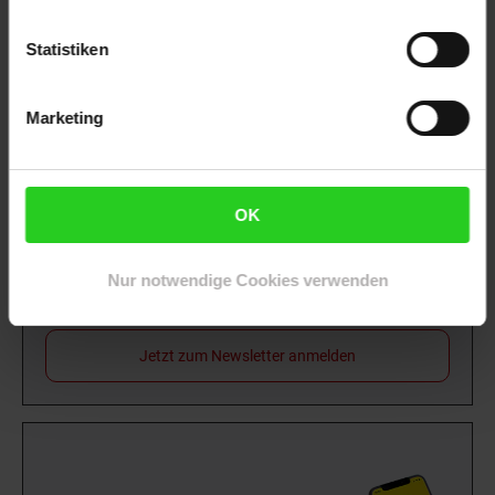
Statistiken
Rezeptwelt
NettoKOM
Karriere
Marketing
OK
15€
**
Newsletter Anmeldung
Nur notwendige Cookies verwenden
Abonniere unseren
Newsletter
und sichere
Gutschein
dir einen 15 €**-Gutschein!
Jetzt zum Newsletter anmelden