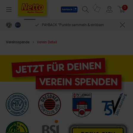
Payback
Prospekte
0
Arti
Menü
Suchfeld einblenden
Filiale finden
Warenkorb
PAYBACK °Punkte sammeln & einlösen
Vereinsspende
Verein Detail