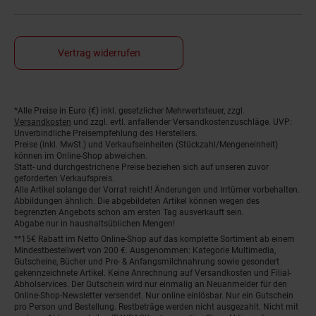
Vertrag widerrufen
Fußnoten
*Alle Preise in Euro (€) inkl. gesetzlicher Mehrwertsteuer, zzgl.
Versandkosten
und zzgl. evtl. anfallender Versandkostenzuschläge. UVP:
Unverbindliche Preisempfehlung des Herstellers.
Preise (inkl. MwSt.) und Verkaufseinheiten (Stückzahl/Mengeneinheit)
können im Online-Shop abweichen.
Statt- und durchgestrichene Preise beziehen sich auf unseren zuvor
geforderten Verkaufspreis.
Alle Artikel solange der Vorrat reicht! Änderungen und Irrtümer vorbehalten.
Abbildungen ähnlich. Die abgebildeten Artikel können wegen des
begrenzten Angebots schon am ersten Tag ausverkauft sein.
Abgabe nur in haushaltsüblichen Mengen!
**15€ Rabatt im Netto Online-Shop auf das komplette Sortiment ab einem
Mindestbestellwert von 200 €. Ausgenommen: Kategorie Multimedia,
Gutscheine, Bücher und Pre- & Anfangsmilchnahrung sowie gesondert
gekennzeichnete Artikel. Keine Anrechnung auf Versandkosten und Filial-
Abholservices. Der Gutschein wird nur einmalig an Neuanmelder für den
Online-Shop-Newsletter versendet. Nur online einlösbar. Nur ein Gutschein
pro Person und Bestellung. Restbeträge werden nicht ausgezahlt. Nicht mit