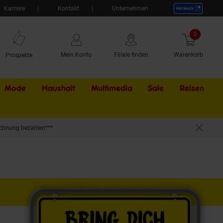
Karriere
Kontakt
Unternehmen
0
Artikel
Mein Konto
Filiale finden
Warenkorb
Prospekte
Mode
Haushalt
Multimedia
Sale
Externer Li
Reisen
chnung bezahlen***