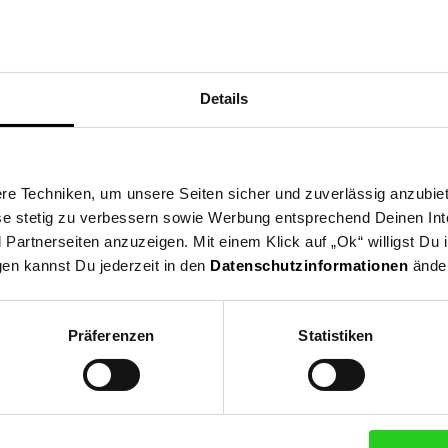
ne Region und spende ab dem 03.08. für gemeinnützige Vereine in u
eine nehmen deutschlandweit als Spendenpartner teil und freuen si
Details
 indem du an der Kasse auf den nächsten 10 ct Betrag aufrundest o
en Verein du in deiner Region unterstützen kannst findest du hier h
e Techniken, um unsere Seiten sicher und zuverlässig anzubiet
ese stetig zu verbessern sowie Werbung entsprechend Deinen In
artnerseiten anzuzeigen. Mit einem Klick auf „Ok“ willigst Du
gen kannst Du jederzeit in den
Datenschutzinformationen
änder
Zurück zu Vereinsspende
Präferenzen
Statistiken