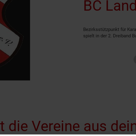
BC Landa
Bezirksstützpunkt für Ka
spielt in der 2. Dreiband 
zt die Vereine aus dei