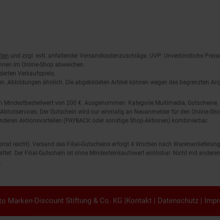
ten
und zzgl. evtl. anfallender Versandkostenzuschläge. UVP: Unverbindliche Preis
önnen im Online-Shop abweichen.
derten Verkaufspreis.
lten. Abbildungen ähnlich. Die abgebildeten Artikel können wegen des begrenzten A
em Mindestbestellwert von 200 €. Ausgenommen: Kategorie Multimedia, Gutscheine
Abholservices. Der Gutschein wird nur einmalig an Neuanmelder für den Online-Shop
anderen Aktionsvorteilen (PAYBACK oder sonstige Shop-Aktionen) kombinierbar.
 Vorrat reicht). Versand des Filial-Gutscheins erfolgt 4 Wochen nach Warenanlieferung
stattet. Der Filial-Gutschein ist ohne Mindesteinkaufswert einlösbar. Nicht mit and
.
o Marken-Discount Stiftung & Co. KG |
Kontakt
|
Datenschutz
|
Imp