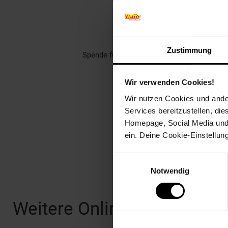
Unterstütze dei
Rund 1400 gemeinnützige Ver
Zustimmung
Spende für einen Verein in deiner Region,
Welch
Wir verwenden Cookies!
Wir nutzen Cookies und ander
Services bereitzustellen, di
Homepage, Social Media und P
ein. Deine Cookie-Einstellun
Einwilligungsauswahl
Notwendig
Fußzeile
Weitere Online-Angebote