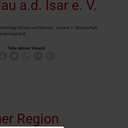
u a.d. Isar e. V.
rambolage-Billard und Novuss. Unsere 1. Mannschaft
Bundesliga-Süd.
Teile deinen Verein!
ner Region