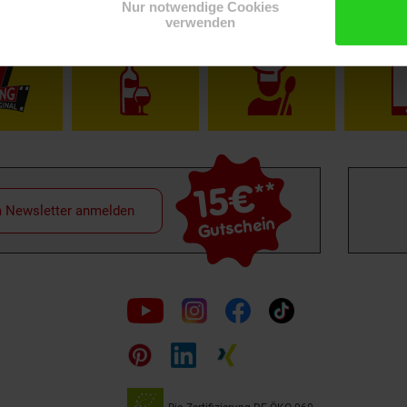
Nur notwendige Cookies
verwenden
Shop
Weinwelt
Rezeptwelt
Net
15€
**
m Newsletter anmelden
Gutschein
Folge
uns
auf