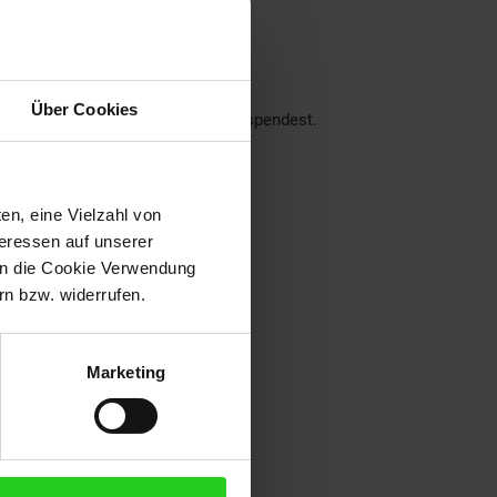
nseren Filialen!
ch über deine Unterstützung.
Über Cookies
der dein Pfand am Pfandautomaten spendest.
eraus:
en, eine Vielzahl von
teressen auf unserer
 in die Cookie Verwendung
n bzw. widerrufen.
Marketing