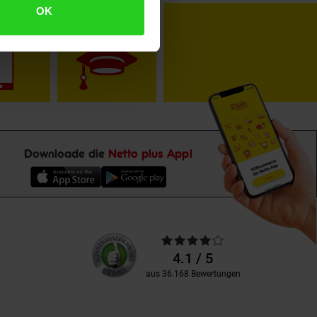
OK
toKOM
Karriere
Downloade die
Netto plus App!
Unsere
Durchschnittliche
Kundenbewertungen
Bewertungen
4.1 / 5
aus 36.168 Bewertungen