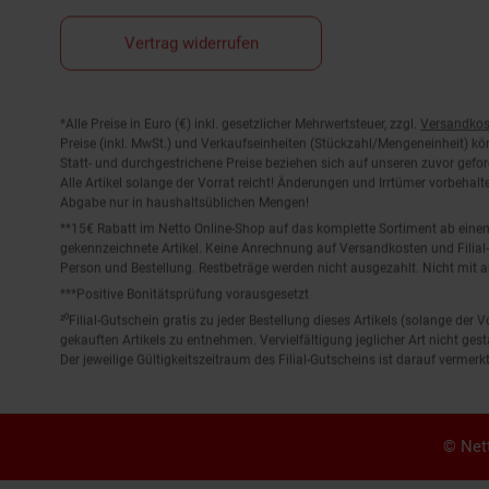
Vertrag widerrufen
Fußnoten
*Alle Preise in Euro (€) inkl. gesetzlicher Mehrwertsteuer, zzgl.
Versandkos
Preise (inkl. MwSt.) und Verkaufseinheiten (Stückzahl/Mengeneinheit) k
Statt- und durchgestrichene Preise beziehen sich auf unseren zuvor gefor
Alle Artikel solange der Vorrat reicht! Änderungen und Irrtümer vorbeha
Abgabe nur in haushaltsüblichen Mengen!
**15€ Rabatt im Netto Online-Shop auf das komplette Sortiment ab ein
gekennzeichnete Artikel. Keine Anrechnung auf Versandkosten und Filial-
Person und Bestellung. Restbeträge werden nicht ausgezahlt. Nicht mit 
***Positive Bonitätsprüfung vorausgesetzt
²⁰Filial-Gutschein gratis zu jeder Bestellung dieses Artikels (solange der
gekauften Artikels zu entnehmen. Vervielfältigung jeglicher Art nicht ge
Der jeweilige Gültigkeitszeitraum des Filial-Gutscheins ist darauf vermerkt
© Nett