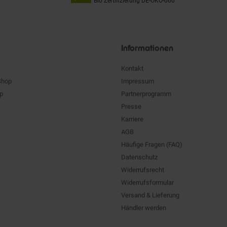
Bio Zertifizierung
DE-ÖKO-060
Unsere
Siegel
Informationen
Kontakt
Shop
Impressum
pp
Partnerprogramm
Presse
Karriere
AGB
Häufige Fragen (FAQ)
Datenschutz
Widerrufsrecht
Widerrufsformular
Versand & Lieferung
Händler werden