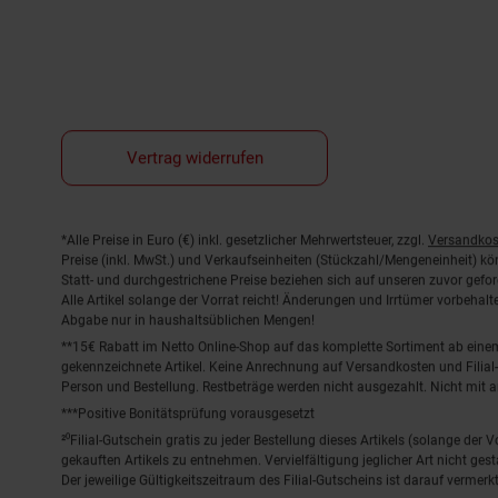
Vertrag widerrufen
Fußnoten
*Alle Preise in Euro (€) inkl. gesetzlicher Mehrwertsteuer, zzgl.
Versandkos
Preise (inkl. MwSt.) und Verkaufseinheiten (Stückzahl/Mengeneinheit) k
Statt- und durchgestrichene Preise beziehen sich auf unseren zuvor gefor
Alle Artikel solange der Vorrat reicht! Änderungen und Irrtümer vorbeha
Abgabe nur in haushaltsüblichen Mengen!
**15€ Rabatt im Netto Online-Shop auf das komplette Sortiment ab ein
gekennzeichnete Artikel. Keine Anrechnung auf Versandkosten und Filial-
Person und Bestellung. Restbeträge werden nicht ausgezahlt. Nicht mit 
***Positive Bonitätsprüfung vorausgesetzt
²⁰Filial-Gutschein gratis zu jeder Bestellung dieses Artikels (solange der
gekauften Artikels zu entnehmen. Vervielfältigung jeglicher Art nicht ge
Der jeweilige Gültigkeitszeitraum des Filial-Gutscheins ist darauf vermerkt