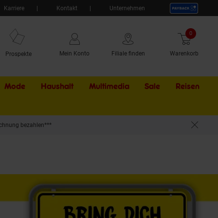
Karriere
Kontakt
Unternehmen
0
Artikel
Mein Konto
Filiale finden
Warenkorb
Prospekte
Mode
Haushalt
Multimedia
Sale
Externer Li
Reisen
chnung bezahlen***