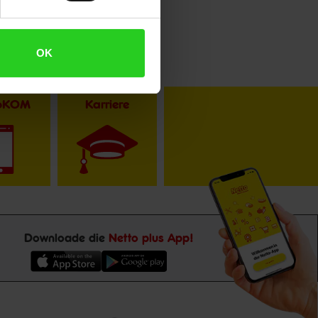
OK
toKOM
Karriere
Downloade die
Netto plus App!