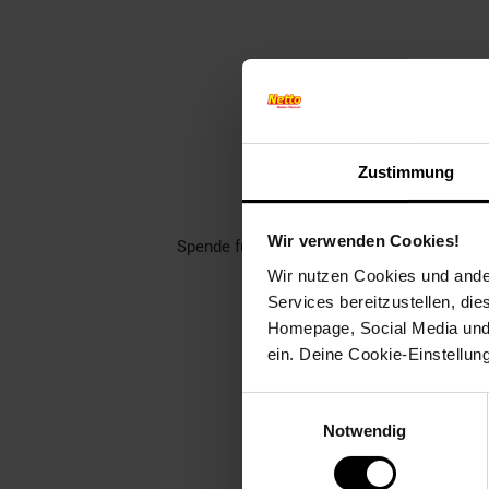
Finde jet
Zustimmung
Unterstütze dei
Rund 1400 gemeinnützige Ver
Wir verwenden Cookies!
Spende für einen Verein in deiner Region,
Wir nutzen Cookies und ander
Welch
Services bereitzustellen, di
Homepage, Social Media und P
ein. Deine Cookie-Einstellun
Einwilligungsauswahl
Notwendig