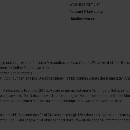
Widerrufsformular
Versand & Lieferung
Händler werden
ten
und zzgl. evtl. anfallender Versandkostenzuschläge. UVP: Unverbindliche Preis
önnen im Online-Shop abweichen.
derten Verkaufspreis.
lten. Abbildungen ähnlich. Die abgebildeten Artikel können wegen des begrenzten A
em Mindestbestellwert von 200 €. Ausgenommen: Kategorie Multimedia, Gutscheine
Abholservices. Der Gutschein wird nur einmalig an Neuanmelder für den Online-Shop
anderen Aktionsvorteilen (PAYBACK oder sonstige Shop-Aktionen) kombinierbar.
 Vorrat reicht). Versand des Filial-Gutscheins erfolgt 4 Wochen nach Warenanlieferung
stattet. Der Filial-Gutschein ist ohne Mindesteinkaufswert einlösbar. Nicht mit and
.