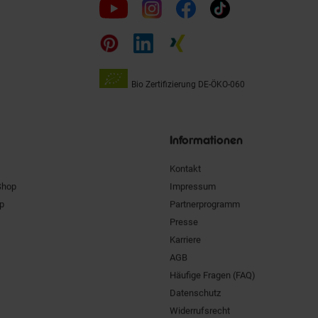
Folge
uns
auf
Bio Zertifizierung
DE-ÖKO-060
Unsere
Siegel
Informationen
Kontakt
Shop
Impressum
pp
Partnerprogramm
Presse
Karriere
AGB
Häufige Fragen (FAQ)
Datenschutz
Widerrufsrecht