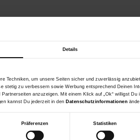
zt die Vereine aus dei
Details
ne Region und spende ab dem 03.08. für gemeinnützige Vereine in u
eine nehmen deutschlandweit als Spendenpartner teil und freuen si
 indem du an der Kasse auf den nächsten 10 ct Betrag aufrundest o
e Techniken, um unsere Seiten sicher und zuverlässig anzubiet
en Verein du in deiner Region unterstützen kannst findest du hier h
ese stetig zu verbessern sowie Werbung entsprechend Deinen In
artnerseiten anzuzeigen. Mit einem Klick auf „Ok“ willigst Du
gen kannst Du jederzeit in den
Datenschutzinformationen
änder
Zurück zu Vereinsspende
Präferenzen
Statistiken