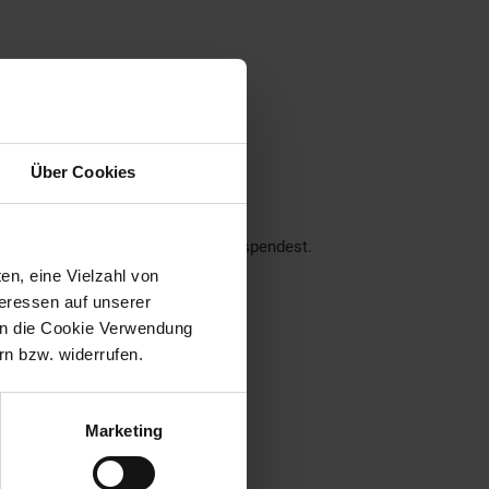
ner Region
Über Cookies
nseren Filialen!
ch über deine Unterstützung.
der dein Pfand am Pfandautomaten spendest.
en, eine Vielzahl von
eraus:
teressen auf unserer
 in die Cookie Verwendung
n bzw. widerrufen.
Marketing