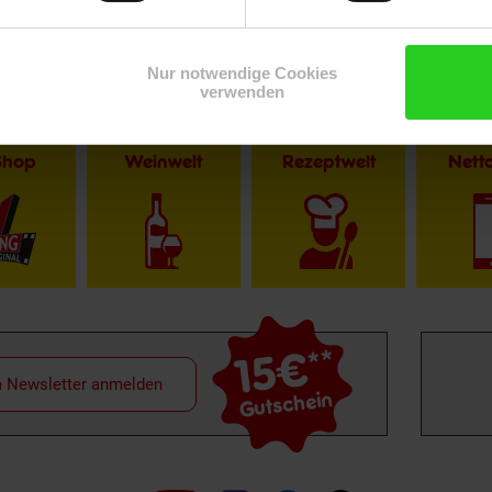
Nur notwendige Cookies
verwenden
Shop
Weinwelt
Rezeptwelt
Net
15€
**
m Newsletter anmelden
Gutschein