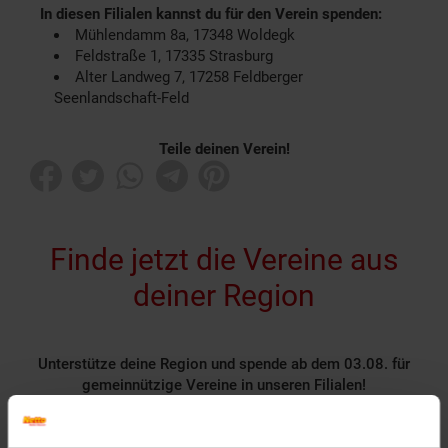
In diesen Filialen kannst du für den Verein spenden:
Mühlendamm 8a, 17348 Woldegk
Feldstraße 1, 17335 Strasburg
Alter Landweg 7, 17258 Feldberger
Seenlandschaft-Feld
Teile deinen Verein!
Finde jetzt die Vereine aus
deiner Region
Unterstütze deine Region und spende ab dem 03.08. für
gemeinnützige Vereine in unseren Filialen!
Rund 1400 gemeinnützige Vereine nehmen deutschlandweit
als Spendenpartner teil und freuen sich über deine