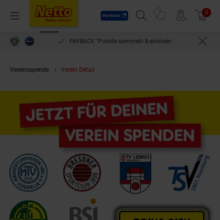
Payback
Prospekte
0
Arti
Menü
Suchfeld einblenden
Filiale finden
Warenkorb
PAYBACK °Punkte sammeln & einlösen
Vereinsspende
Verein Detail