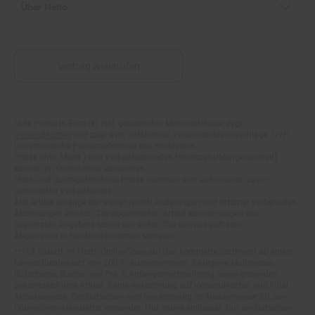
Vertrag widerrufen
Fußnoten
*Alle Preise in Euro (€) inkl. gesetzlicher Mehrwertsteuer, zzgl.
Versandkosten
und zzgl. evtl. anfallender Versandkostenzuschläge. UVP:
Unverbindliche Preisempfehlung des Herstellers.
Preise (inkl. MwSt.) und Verkaufseinheiten (Stückzahl/Mengeneinheit)
können im Online-Shop abweichen.
Statt- und durchgestrichene Preise beziehen sich auf unseren zuvor
geforderten Verkaufspreis.
Alle Artikel solange der Vorrat reicht! Änderungen und Irrtümer vorbehalten.
Abbildungen ähnlich. Die abgebildeten Artikel können wegen des
begrenzten Angebots schon am ersten Tag ausverkauft sein.
Abgabe nur in haushaltsüblichen Mengen!
**15€ Rabatt im Netto Online-Shop auf das komplette Sortiment ab einem
Mindestbestellwert von 200 €. Ausgenommen: Kategorie Multimedia,
Gutscheine, Bücher und Pre- & Anfangsmilchnahrung sowie gesondert
gekennzeichnete Artikel. Keine Anrechnung auf Versandkosten und Filial-
Abholservices. Der Gutschein wird nur einmalig an Neuanmelder für den
Online-Shop-Newsletter versendet. Nur online einlösbar. Nur ein Gutschein
pro Person und Bestellung. Restbeträge werden nicht ausgezahlt. Nicht mit