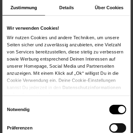
Unterstützung.
Zustimmung
Details
Über Cookies
Spende für einen Verein in deiner Region, indem du an der
Kasse auf den nächsten 10 ct Betrag aufrundest oder dein
Pfand am Pfandautomaten spendest.
Wir verwenden Cookies!
Welchen Verein du in deiner Region unterstützen kannst
Wir nutzen Cookies und andere Techniken, um unsere
findest du hier heraus:
Seiten sicher und zuverlässig anzubieten, eine Vielzahl
von Services bereitzustellen, diese stetig zu verbessern
sowie Werbung entsprechend Deinen Interessen auf
unserer Homepage, Social Media und Partnerseiten
anzuzeigen. Mit einem Klick auf „Ok“ willigst Du in die
Zurück zu Vereinsspende
Cookie Verwendung ein. Deine Cookie-Einstellungen
kannst Du jederzeit in den
Datenschutzinformationen
Weitere Online-Angebote
Fußzeile
ändern bzw. widerrufen.
Einwilligungsauswahl
Notwendig
Netto Reisen
TV-Shop
Weinwelt
Präferenzen