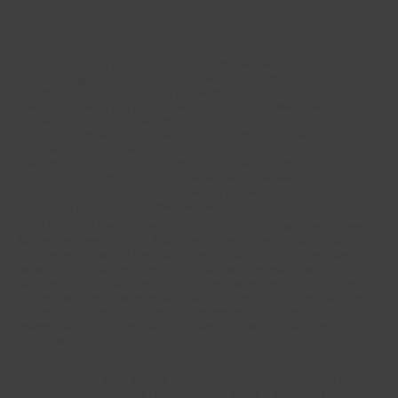
Fußnoten
*Alle Preise in Euro (€) inkl. gesetzlicher Mehrwertsteuer, zzgl.
Versandkosten
und zzgl. evtl. anfallender Versandkostenzuschläge. UVP:
Unverbindliche Preisempfehlung des Herstellers.
Preise (inkl. MwSt.) und Verkaufseinheiten (Stückzahl/Mengeneinheit)
können im Online-Shop abweichen.
Statt- und durchgestrichene Preise beziehen sich auf unseren zuvor
geforderten Verkaufspreis.
Alle Artikel solange der Vorrat reicht! Änderungen und Irrtümer vorbehalten.
Abbildungen ähnlich. Die abgebildeten Artikel können wegen des
begrenzten Angebots schon am ersten Tag ausverkauft sein.
Abgabe nur in haushaltsüblichen Mengen!
**15€ Rabatt im Netto Online-Shop auf das komplette Sortiment ab einem
Mindestbestellwert von 200 €. Ausgenommen: Kategorie Multimedia,
Gutscheine, Bücher und Pre- & Anfangsmilchnahrung sowie gesondert
gekennzeichnete Artikel. Keine Anrechnung auf Versandkosten und Filial-
Abholservices. Der Gutschein wird nur einmalig an Neuanmelder für den
Online-Shop-Newsletter versendet. Nur online einlösbar. Nur ein Gutschein
pro Person und Bestellung. Restbeträge werden nicht ausgezahlt. Nicht mit
anderen Aktionsvorteilen (PAYBACK oder sonstige Shop-Aktionen)
kombinierbar.
***Positive Bonitätsprüfung vorausgesetzt
²⁰Filial-Gutschein gratis zu jeder Bestellung dieses Artikels (solange der
Vorrat reicht). Versand des Filial-Gutscheins erfolgt 4 Wochen nach
Warenanlieferung per Mail. Die Höhe des Filial-Gutscheins ist dem