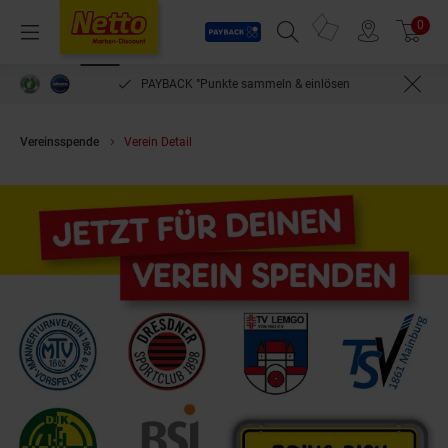
Payback
Prospekte
0
Arti
Menü
Suchfeld einblenden
Filiale finden
Warenkorb
PAYBACK °Punkte sammeln & einlösen
Vereinsspende
Verein Detail