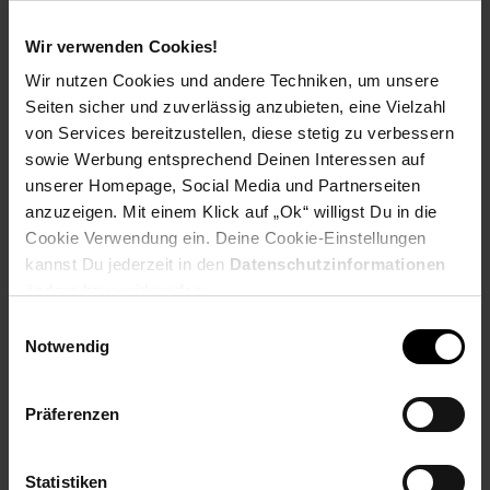
Welchen Verein du in deiner Region unterstützen kannst
findest du hier heraus:
Wir verwenden Cookies!
Wir nutzen Cookies und andere Techniken, um unsere
Seiten sicher und zuverlässig anzubieten, eine Vielzahl
von Services bereitzustellen, diese stetig zu verbessern
sowie Werbung entsprechend Deinen Interessen auf
Zurück zu Vereinsspende
unserer Homepage, Social Media und Partnerseiten
anzuzeigen. Mit einem Klick auf „Ok“ willigst Du in die
Weitere Online-Angebote
Fußzeile
Cookie Verwendung ein. Deine Cookie-Einstellungen
kannst Du jederzeit in den
Datenschutzinformationen
ändern bzw. widerrufen.
Netto Reisen
TV-Shop
Weinwelt
Einwilligungsauswahl
Notwendig
Präferenzen
Rezeptwelt
NettoKOM
Karriere
Statistiken