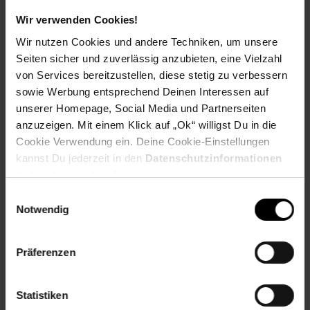
findest du hier heraus:
Wir verwenden Cookies!
Wir nutzen Cookies und andere Techniken, um unsere
Seiten sicher und zuverlässig anzubieten, eine Vielzahl
von Services bereitzustellen, diese stetig zu verbessern
Zurück zu Vereinsspende
sowie Werbung entsprechend Deinen Interessen auf
unserer Homepage, Social Media und Partnerseiten
anzuzeigen. Mit einem Klick auf „Ok“ willigst Du in die
Weitere Online-Angebote
Fußzeile
Cookie Verwendung ein. Deine Cookie-Einstellungen
kannst Du jederzeit in den
Datenschutzinformationen
Netto Reisen
TV-Shop
Weinwelt
ändern bzw. widerrufen.
Einwilligungsauswahl
Notwendig
Präferenzen
Rezeptwelt
NettoKOM
Karriere
Statistiken