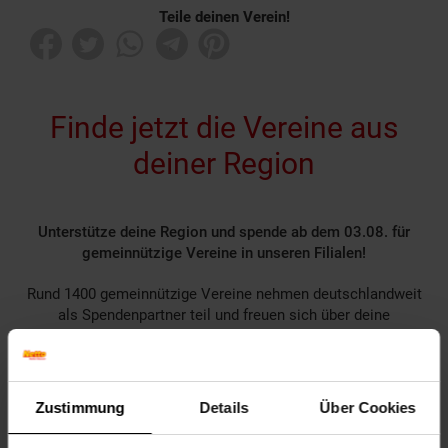
Teile deinen Verein!
Finde jetzt die Vereine aus
deiner Region
Unterstütze deine Region und spende ab dem 03.08. für
gemeinnützige Vereine in unseren Filialen!
Rund 1400 gemeinnützige Vereine nehmen deutschlandweit
als Spendenpartner teil und freuen sich über deine
Unterstützung.
Spende für einen Verein in deiner Region, indem du an der
Kasse auf den nächsten 10 ct Betrag aufrundest oder dein
Pfand am Pfandautomaten spendest.
Zustimmung
Details
Über Cookies
Welchen Verein du in deiner Region unterstützen kannst