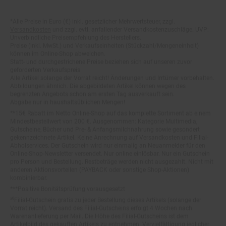
Fußnoten
*Alle Preise in Euro (€) inkl. gesetzlicher Mehrwertsteuer, zzgl.
Versandkosten
und zzgl. evtl. anfallender Versandkostenzuschläge. UVP:
Unverbindliche Preisempfehlung des Herstellers.
Preise (inkl. MwSt.) und Verkaufseinheiten (Stückzahl/Mengeneinheit)
können im Online-Shop abweichen.
Statt- und durchgestrichene Preise beziehen sich auf unseren zuvor
geforderten Verkaufspreis.
Alle Artikel solange der Vorrat reicht! Änderungen und Irrtümer vorbehalten.
Abbildungen ähnlich. Die abgebildeten Artikel können wegen des
begrenzten Angebots schon am ersten Tag ausverkauft sein.
Abgabe nur in haushaltsüblichen Mengen!
**15€ Rabatt im Netto Online-Shop auf das komplette Sortiment ab einem
Mindestbestellwert von 200 €. Ausgenommen: Kategorie Multimedia,
Gutscheine, Bücher und Pre- & Anfangsmilchnahrung sowie gesondert
gekennzeichnete Artikel. Keine Anrechnung auf Versandkosten und Filial-
Abholservices. Der Gutschein wird nur einmalig an Neuanmelder für den
Online-Shop-Newsletter versendet. Nur online einlösbar. Nur ein Gutschein
pro Person und Bestellung. Restbeträge werden nicht ausgezahlt. Nicht mit
anderen Aktionsvorteilen (PAYBACK oder sonstige Shop-Aktionen)
kombinierbar.
***Positive Bonitätsprüfung vorausgesetzt
²⁰Filial-Gutschein gratis zu jeder Bestellung dieses Artikels (solange der
Vorrat reicht). Versand des Filial-Gutscheins erfolgt 4 Wochen nach
Warenanlieferung per Mail. Die Höhe des Filial-Gutscheins ist dem
Artikelbild des gekauften Artikels zu entnehmen. Vervielfältigung jeglicher
Art nicht gestattet. Der Filial-Gutschein ist ohne Mindesteinkaufswert