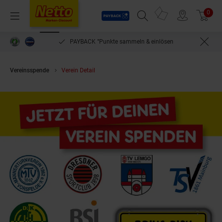
Payback
Prospekte
0
Arti
Menü
Suchfeld einblenden
Filiale finden
Warenkorb
PAYBACK °Punkte sammeln & einlösen
Vereinsspende
Verein Detail